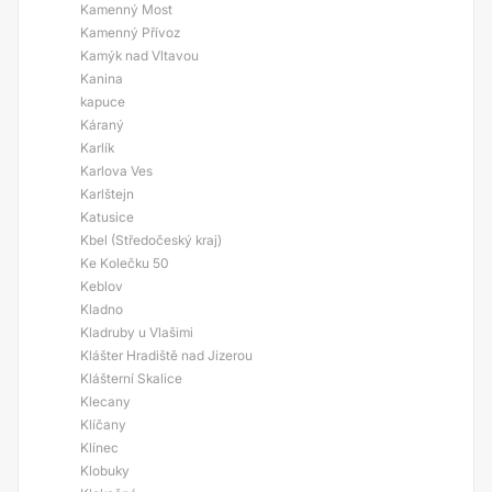
Kamenný Most
Kamenný Přívoz
Kamýk nad Vltavou
Kanina
kapuce
Káraný
Karlík
Karlova Ves
Karlštejn
Katusice
Kbel (Středočeský kraj)
Ke Kolečku 50
Keblov
Kladno
Kladruby u Vlašimi
Klášter Hradiště nad Jizerou
Klášterní Skalice
Klecany
Klíčany
Klínec
Klobuky