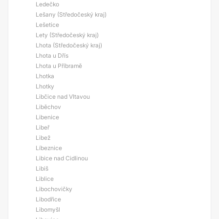
Ledečko
Lešany (Středočeský kraj)
Lešetice
Lety (Středočeský kraj)
Lhota (Středočeský kraj)
Lhota u Dřís
Lhota u Příbramě
Lhotka
Lhotky
Libčice nad Vltavou
Liběchov
Libenice
Libeř
Libež
Líbeznice
Libice nad Cidlinou
Libiš
Liblice
Libochovičky
Libodřice
Libomyšl