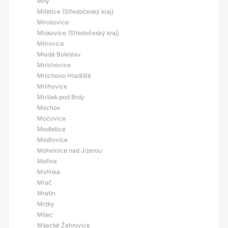
Milý
Miřetice (Středočeský kraj)
Mirošovice
Miskovice (Středočeský kraj)
Mitrovice
Mladá Boleslav
Mnichovice
Mnichovo Hradiště
Mnihovice
Mníšek pod Brdy
Mochov
Močovice
Modletice
Modřovice
Mohelnice nad Jizerou
Mořina
Mořinka
Mrač
Mratín
Mrzky
Mšec
Mšecké Žehrovice