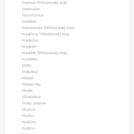
Hostouň (Středočeský kraj)
Hostovlice
Hovorčovice
Hraběšín
Hracholusky (Středočeský kraj)
Hradčany (Středočeský kraj)
Hradečno
Hradešín
Hradiště (Středočeský kraj)
Hradišťko
Hrdlív
Hrdlořezy
Hřebeč
Hřebečníky
Hředle
Hřiměždice
Hrubý Jeseník
Hrusice
Hrušov
Hudčice
Hudlice