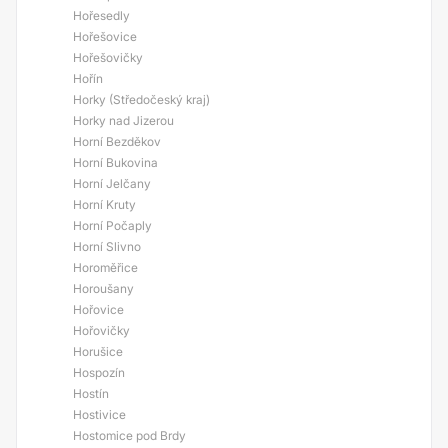
Hořesedly
Hořešovice
Hořešovičky
Hořín
Horky (Středočeský kraj)
Horky nad Jizerou
Horní Bezděkov
Horní Bukovina
Horní Jelčany
Horní Kruty
Horní Počaply
Horní Slivno
Horoměřice
Horoušany
Hořovice
Hořovičky
Horušice
Hospozín
Hostín
Hostivice
Hostomice pod Brdy