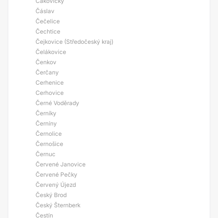
Čakovičky
Čáslav
Čečelice
Čechtice
Čejkovice (Středočeský kraj)
Čelákovice
Čenkov
Čerčany
Cerhenice
Cerhovice
Černé Voděrady
Černíky
Černíny
Černolice
Černošice
Černuc
Červené Janovice
Červené Pečky
Červený Újezd
Český Brod
Český Šternberk
Čestín