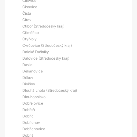
Církvice
Čisovice
Čistá
Cítov
Ctiboř (Středočeský kraj)
Ctiměřice
Čtyřkoly
Cvrčovice (Středočeský kraj)
Daleké Dušníky
Dalovice (Středočeský kraj)
Davle
Děkanovice
Děkov
Divišov
Dlouhá Lhota (Středočeský kraj)
Dlouhopolsko
Dobřejovice
Dobřeň
Dobříč
Dobřichov
Dobřichovice
Dobříš