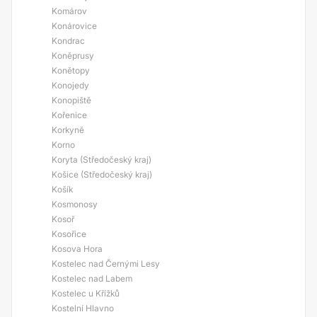
Komárov
Konárovice
Kondrac
Koněprusy
Konětopy
Konojedy
Konopiště
Kořenice
Korkyně
Korno
Koryta (Středočeský kraj)
Košice (Středočeský kraj)
Košík
Kosmonosy
Kosoř
Kosořice
Kosova Hora
Kostelec nad Černými Lesy
Kostelec nad Labem
Kostelec u Křížků
Kostelní Hlavno