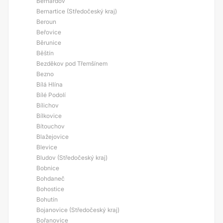
Bernardov
Bernartice (Středočeský kraj)
Beroun
Beřovice
Běrunice
Běštín
Bezděkov pod Třemšínem
Bezno
Bílá Hlína
Bílé Podolí
Bílichov
Bílkovice
Bítouchov
Blažejovice
Blevice
Bludov (Středočeský kraj)
Bobnice
Bohdaneč
Bohostice
Bohutín
Bojanovice (Středočeský kraj)
Bořanovice