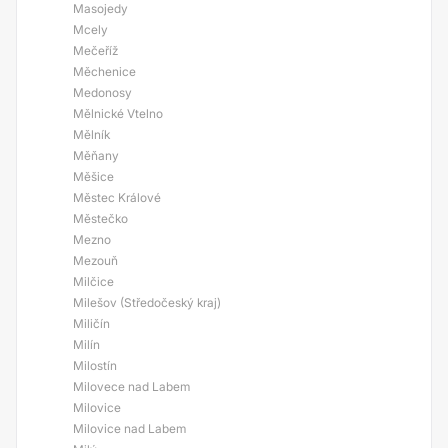
Masojedy
Mcely
Mečeříž
Měchenice
Medonosy
Mělnické Vtelno
Mělník
Měňany
Měšice
Městec Králové
Městečko
Mezno
Mezouň
Milčice
Milešov (Středočeský kraj)
Miličín
Milín
Milostín
Milovece nad Labem
Milovice
Milovice nad Labem