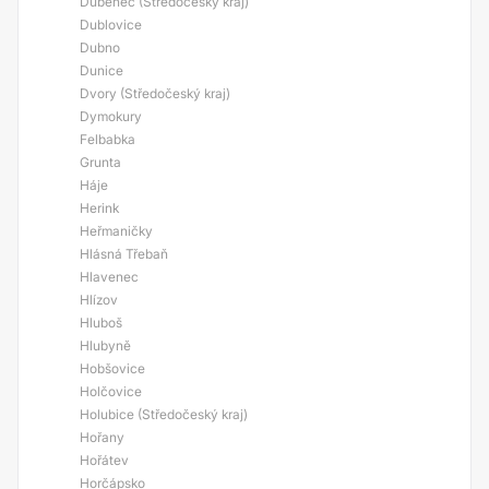
Dubenec (Středočeský kraj)
Dublovice
Dubno
Dunice
Dvory (Středočeský kraj)
Dymokury
Felbabka
Grunta
Háje
Herink
Heřmaničky
Hlásná Třebaň
Hlavenec
Hlízov
Hluboš
Hlubyně
Hobšovice
Holčovice
Holubice (Středočeský kraj)
Hořany
Hořátev
Horčápsko