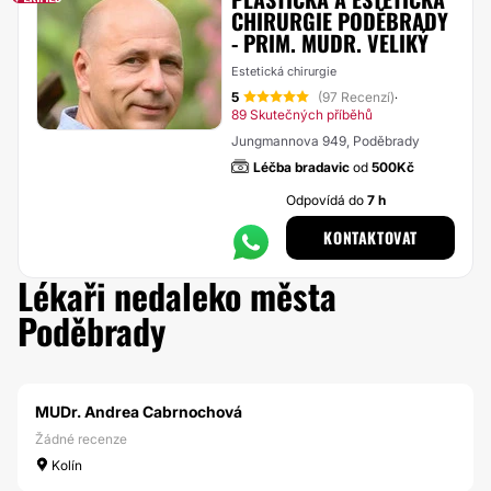
CHIRURGIE PODĚBRADY
- PRIM. MUDR. VELIKÝ
Estetická chirurgie
5
(97 Recenzí)
·
89 Skutečných příběhů
Jungmannova 949, Poděbrady
Léčba bradavic
od
500Kč
Odpovídá do
7 h
KONTAKTOVAT
Lékaři nedaleko města
Poděbrady
MUDr. Andrea Cabrnochová
Žádné recenze
Kolín