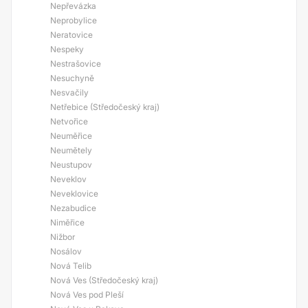
Nepřevázka
Neprobylice
Neratovice
Nespeky
Nestrašovice
Nesuchyně
Nesvačily
Netřebice (Středočeský kraj)
Netvořice
Neuměřice
Neumětely
Neustupov
Neveklov
Neveklovice
Nezabudice
Niměřice
Nižbor
Nosálov
Nová Telib
Nová Ves (Středočeský kraj)
Nová Ves pod Pleší