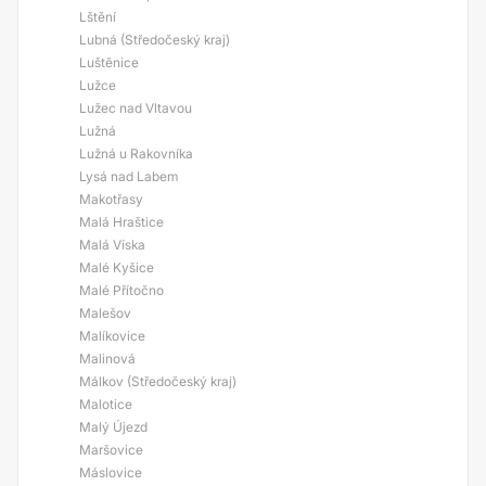
Lštění
Lubná (Středočeský kraj)
Luštěnice
Lužce
Lužec nad Vltavou
Lužná
Lužná u Rakovníka
Lysá nad Labem
Makotřasy
Malá Hraštice
Malá Víska
Malé Kyšice
Malé Přítočno
Malešov
Malíkovice
Malinová
Málkov (Středočeský kraj)
Malotice
Malý Újezd
Maršovice
Máslovice