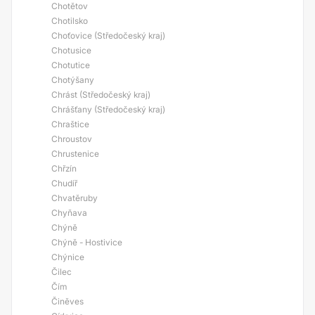
Chotětov
Chotilsko
Choťovice (Středočeský kraj)
Chotusice
Chotutice
Chotýšany
Chrást (Středočeský kraj)
Chrášťany (Středočeský kraj)
Chraštice
Chroustov
Chrustenice
Chřzín
Chudíř
Chvatěruby
Chyňava
Chýně
Chýně - Hostivice
Chýnice
Čilec
Čím
Činěves