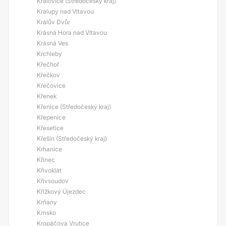
Královice (Středočeský kraj)
Kralupy nad Vltavou
Králův Dvůr
Krásná Hora nad Vltavou
Krásná Ves
Krchleby
Křečhoř
Křečkov
Křečovice
Křenek
Křenice (Středočeský kraj)
Křepenice
Křesetice
Křešín (Středočeský kraj)
Krhanice
Křinec
Křivoklát
Křivsoudov
Křížkový Újezdec
Krňany
Krnsko
Kropáčova Vrutice