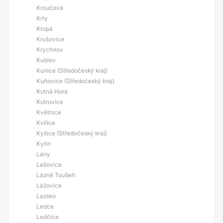
Kroučová
Krty
Krupá
Krušovice
Krychnov
Kublov
Kunice (Středočeský kraj)
Kuňovice (Středočeský kraj)
Kutná Hora
Kutrovice
Květnice
Kvílice
Kyšice (Středočeský kraj)
Kytín
Lány
Lašovice
Lázně Toušeň
Lážovice
Lazsko
Ledce
Ledčice