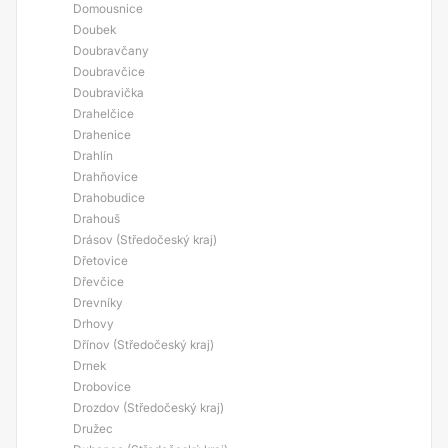
Domousnice
Doubek
Doubravčany
Doubravčice
Doubravička
Drahelčice
Drahenice
Drahlín
Drahňovice
Drahobudice
Drahouš
Drásov (Středočeský kraj)
Dřetovice
Dřevčice
Drevníky
Drhovy
Dřínov (Středočeský kraj)
Drnek
Drobovice
Drozdov (Středočeský kraj)
Družec