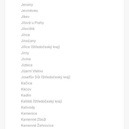
Jevany
Jeviněves
Jíkev
Jílové u Prahy
Jíloviště
Jince
Jinočany
Jiřice (Středočeský kraj)
Jirny
Jivina
Jizbice
Jizerní Vtelno
Josefův Důl (Středočeský kraj)
Kačice
Kácov
Kadlín
Kaliště (Středočeský kraj)
Kalivody
Kamenice
Kamenné Zboží
Kamenné Žehrovice