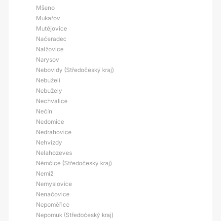
Mšeno
Mukařov
Mutějovice
Načeradec
Nalžovice
Narysov
Nebovidy (Středočeský kraj)
Nebuželí
Nebužely
Nechvalice
Nečín
Nedomice
Nedrahovice
Nehvizdy
Nelahozeves
Němčice (Středočeský kraj)
Nemíž
Nemyslovice
Nenačovice
Nepoměřice
Nepomuk (Středočeský kraj)