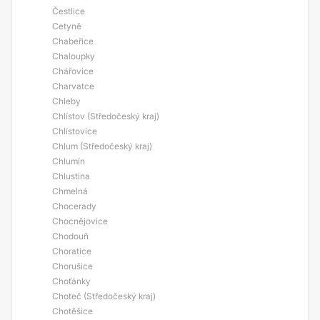
Čestlice
Cetyně
Chabeřice
Chaloupky
Chářovice
Charvatce
Chleby
Chlístov (Středočeský kraj)
Chlístovice
Chlum (Středočeský kraj)
Chlumín
Chlustina
Chmelná
Chocerady
Chocnějovice
Chodouň
Choratice
Chorušice
Choťánky
Choteč (Středočeský kraj)
Chotěšice