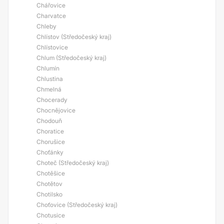
Chářovice
Charvatce
Chleby
Chlístov (Středočeský kraj)
Chlístovice
Chlum (Středočeský kraj)
Chlumín
Chlustina
Chmelná
Chocerady
Chocnějovice
Chodouň
Choratice
Chorušice
Choťánky
Choteč (Středočeský kraj)
Chotěšice
Chotětov
Chotilsko
Choťovice (Středočeský kraj)
Chotusice