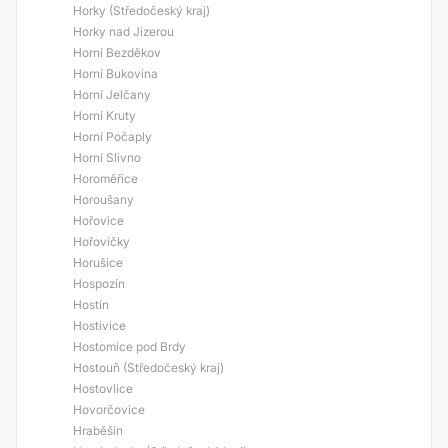
Horky (Středočeský kraj)
Horky nad Jizerou
Horní Bezděkov
Horní Bukovina
Horní Jelčany
Horní Kruty
Horní Počaply
Horní Slivno
Horoměřice
Horoušany
Hořovice
Hořovičky
Horušice
Hospozín
Hostín
Hostivice
Hostomice pod Brdy
Hostouň (Středočeský kraj)
Hostovlice
Hovorčovice
Hraběšín