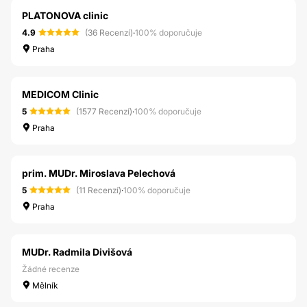
PLATONOVA clinic
4.9
(36 Recenzí)
·
100% doporučuje
Praha
MEDICOM Clinic
5
(1577 Recenzí)
·
100% doporučuje
Praha
prim. MUDr. Miroslava Pelechová
5
(11 Recenzí)
·
100% doporučuje
Praha
MUDr. Radmila Divišová
Žádné recenze
Mělník