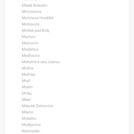
Mladá Boleslav
Mnichovice
Mnichovo Hradiště
Mnihovice
Mníšek pod Brdy
Mochov
Močovice
Modletice
Modřovice
Mohelnice nad Jizerou
Mořina
Mořinka
Mrač
Mratín
Mrzky
Mšec
Mšecké Žehrovice
Mšeno
Mukařov
Mutějovice
Načeradec