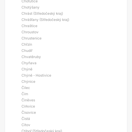
Chotutice
Chotýšany
Chrást (Středočeský kraj)
Chrášťany (Středočeský kraj)
Chraštice
Chroustov
Chrustenice
Chřzín
Chudíř
Chvatěruby
Chyňava
Chýně
Chýně - Hostivice
Chýnice
Čilec
Čím
Činěves
Církvice
Čisovice
Čistá
Cítov
Ctiboř (Středočeský kraj)