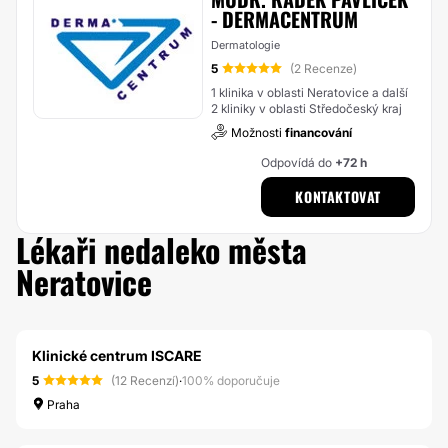
- DERMACENTRUM
Dermatologie
5
(2 Recenze)
1 klinika v oblasti Neratovice a další
2 kliniky v oblasti Středočeský kraj
Možnosti
financování
Odpovídá do
+72 h
KONTAKTOVAT
Lékaři nedaleko města
Neratovice
Klinické centrum ISCARE
5
(12 Recenzí)
·
100% doporučuje
Praha