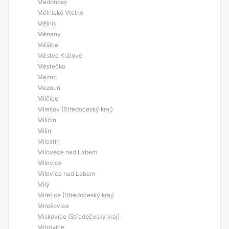
Medonosy
Mělnické Vtelno
Mělník
Měňany
Měšice
Městec Králové
Městečko
Mezno
Mezouň
Milčice
Milešov (Středočeský kraj)
Miličín
Milín
Milostín
Milovece nad Labem
Milovice
Milovice nad Labem
Milý
Miřetice (Středočeský kraj)
Mirošovice
Miskovice (Středočeský kraj)
Mitrovice