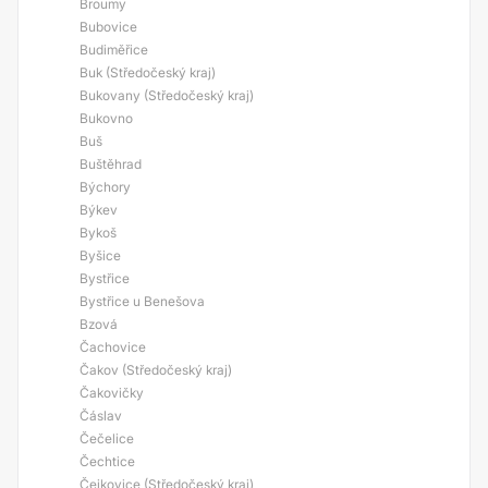
Broumy
Bubovice
Budiměřice
Buk (Středočeský kraj)
Bukovany (Středočeský kraj)
Bukovno
Buš
Buštěhrad
Býchory
Býkev
Bykoš
Byšice
Bystřice
Bystřice u Benešova
Bzová
Čachovice
Čakov (Středočeský kraj)
Čakovičky
Čáslav
Čečelice
Čechtice
Čejkovice (Středočeský kraj)