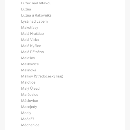
Lužec nad Vltavou
Lužná
Lužná u Rakovníka
Lysá nad Labem
Makotřasy
Malá Hraštice
Malá Víska
Malé Kyšice
Malé Přítočno
Malešov
Malíkovice
Malinová
Málkov (Středočeský kraj)
Malotice
Malý Újezd
Maršovice
Máslovice
Masojedy
Mcely
Mečeříž
Měchenice