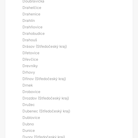
Doubravička
Drahelčice
Drahenice
Drahlín
Drahňovice
Drahobudice
Drahouš
Drásov (Středočeský kraj)
Dřetovice
Dřevčice
Drevníky
Drhovy
Dřínov (Středočeský kraj)
Drnek
Drobovice
Drozdov (Středočeský kraj)
Družec
Dubenec (Středočeský kraj)
Dublovice
Dubno
Dunice
Dvory (Středočeský kraj)