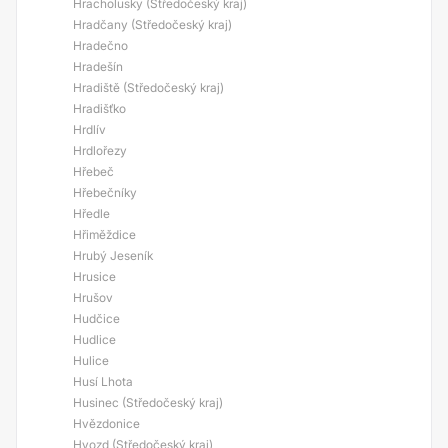
Hracholusky (Středočeský kraj)
Hradčany (Středočeský kraj)
Hradečno
Hradešín
Hradiště (Středočeský kraj)
Hradišťko
Hrdlív
Hrdlořezy
Hřebeč
Hřebečníky
Hředle
Hřiměždice
Hrubý Jeseník
Hrusice
Hrušov
Hudčice
Hudlice
Hulice
Husí Lhota
Husinec (Středočeský kraj)
Hvězdonice
Hvozd (Středočeský kraj)