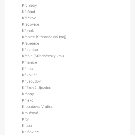
Krchleby
Křečhoř
Křečkov
Křečovice
Křenek
Křenice (Středočeský kraj)
Křepenice
Křesetice
Křešín (Středočeský kraj)
Krhanice
Křinec
Křivoklát
Křivsoudov
Křížkový Újezdec
Krňany
Krnsko
Kropáčova Vrutice
Kroučová
Krty
Krupá
Krušovice