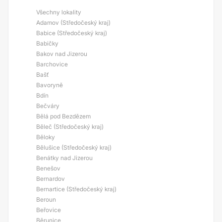
Všechny lokality
Adamov (Středočeský kraj)
Babice (Středočeský kraj)
Babičky
Bakov nad Jizerou
Barchovice
Bašť
Bavoryně
Bdín
Bečváry
Bělá pod Bezdězem
Běleč (Středočeský kraj)
Běloky
Bělušice (Středočeský kraj)
Benátky nad Jizerou
Benešov
Bernardov
Bernartice (Středočeský kraj)
Beroun
Beřovice
Běrunice