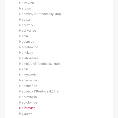
Nalžovice
Narysov
Nebovidy (Středočeský kraj)
Nebuželí
Nebužely
Nechvalice
Nečín
Nedomice
Nedrahovice
Nehvizdy
Nelahozeves
Němčice (Středočeský kraj)
Nemíž
Nemyslovice
Nenačovice
Nepoměřice
Nepomuk (Středočeský kraj)
Nepřevázka
Neprobylice
Neratovice
Nespeky