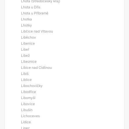
Lhota (Středočeský kraj)
Lhota u Dřís
Lhota u Příbramě
Lhotka
Lhotky
Libčice nad Vltavou
Liběchov
Libenice
Libeř
Libež
Líbeznice
Libice nad Cidlinou
Libiš
Liblice
Libochovičky
Libodřice
Libomyšl
Libovice
Libušín
Lichoceves
Lidice
Lipec