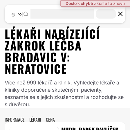
|
LÉKAŘI NABÍZEJÍCÍ
ZÁKROK
LÉČBA
BRADAVIC
V:
NERATOVICE
Více než 999 lékařů a klinik. Vyhledejte lékaře a
kliniky doporučené skutečnými pacienty,
seznamte se s jejich zkušenostmi a rozhodujte se
s důvěrou.
INFORMACE
LÉKAŘI
CENA
MUDR. RADEK PAVLÍČEK