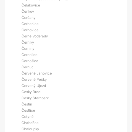
Čelákovice
Čenkov
Čerčany
Cerhenice
Cerhovice
Černé Voděrady
Černíky
Černíny
Černolice
Černošice
Černuc
Červené Janovice
Červené Pečky
Červený Újezd
Český Brod
Český Šternberk
Čestín
Čestlice
Cetyně
Chabeřice
Chaloupky