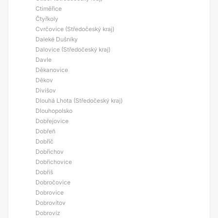
Ctiměřice
Čtyřkoly
Cvrčovice (Středočeský kraj)
Daleké Dušníky
Dalovice (Středočeský kraj)
Davle
Děkanovice
Děkov
Divišov
Dlouhá Lhota (Středočeský kraj)
Dlouhopolsko
Dobřejovice
Dobřeň
Dobříč
Dobřichov
Dobřichovice
Dobříš
Dobročovice
Dobrovice
Dobrovítov
Dobrovíz