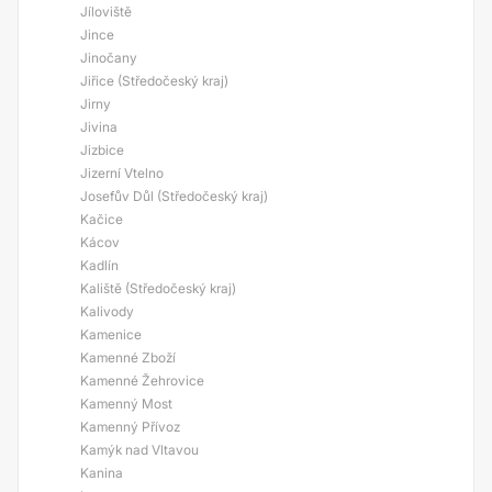
Jíloviště
Jince
Jinočany
Jiřice (Středočeský kraj)
Jirny
Jivina
Jizbice
Jizerní Vtelno
Josefův Důl (Středočeský kraj)
Kačice
Kácov
Kadlín
Kaliště (Středočeský kraj)
Kalivody
Kamenice
Kamenné Zboží
Kamenné Žehrovice
Kamenný Most
Kamenný Přívoz
Kamýk nad Vltavou
Kanina