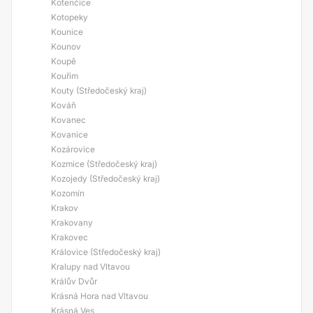
Kotenčice
Kotopeky
Kounice
Kounov
Koupě
Kouřim
Kouty (Středočeský kraj)
Kováň
Kovanec
Kovanice
Kozárovice
Kozmice (Středočeský kraj)
Kozojedy (Středočeský kraj)
Kozomín
Krakov
Krakovany
Krakovec
Královice (Středočeský kraj)
Kralupy nad Vltavou
Králův Dvůr
Krásná Hora nad Vltavou
Krásná Ves