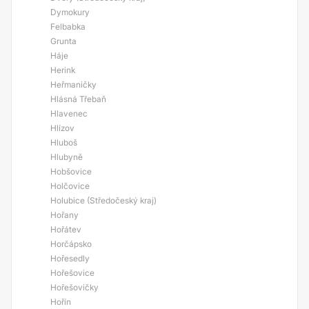
Dymokury
Felbabka
Grunta
Háje
Herink
Heřmaničky
Hlásná Třebaň
Hlavenec
Hlízov
Hluboš
Hlubyně
Hobšovice
Holčovice
Holubice (Středočeský kraj)
Hořany
Hořátev
Horčápsko
Hořesedly
Hořešovice
Hořešovičky
Hořín