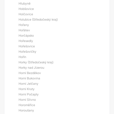
Hlubyně
Hobšovice
Holčovice
Holubice (Středočeský kraj)
Hořany
Hořátev
Horčápsko
Hořesedly
Hořešovice
Hořešovičky
Hořín
Horky (Středočeský kraj)
Horky nad Jizerou
Horní Bezděkov
Horní Bukovina
Horní Jelčany
Horní Kruty
Horní Počaply
Horní Slivno
Horoměřice
Horoušany