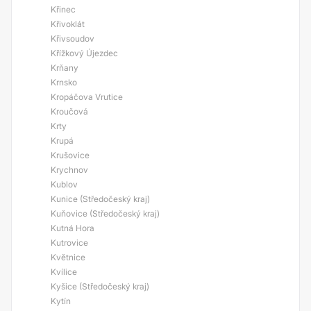
Křinec
Křivoklát
Křivsoudov
Křížkový Újezdec
Krňany
Krnsko
Kropáčova Vrutice
Kroučová
Krty
Krupá
Krušovice
Krychnov
Kublov
Kunice (Středočeský kraj)
Kuňovice (Středočeský kraj)
Kutná Hora
Kutrovice
Květnice
Kvílice
Kyšice (Středočeský kraj)
Kytín