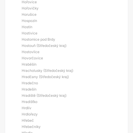
Hořovice
Hořovičky
Horušice
Hospozín
Hostín
Hostivice
Hostomice pod Brdy
Hostouň (Středočeský kraj)
Hostovlice
Hovorčovice
Hraběšín
Hracholusky (Středočeský kraj)
Hradčany (Středočeský kraj)
Hradečno
Hradešín
Hradiště (Středočeský kraj)
Hradišťko
Hrdlív
Hrdlořezy
Hřebeč
Hřebečníky
Hředle