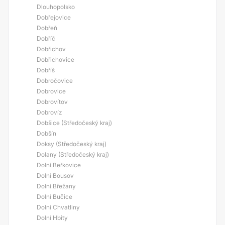
Dlouhopolsko
Dobřejovice
Dobřeň
Dobříč
Dobřichov
Dobřichovice
Dobříš
Dobročovice
Dobrovice
Dobrovítov
Dobrovíz
Dobšice (Středočeský kraj)
Dobšín
Doksy (Středočeský kraj)
Dolany (Středočeský kraj)
Dolní Beřkovice
Dolní Bousov
Dolní Břežany
Dolní Bučice
Dolní Chvatliny
Dolní Hbity