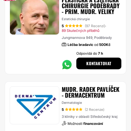
CHIRURGIE PODĚBRADY
- PRIM. MUDR. VELIKÝ
Estetická chirurgie
5
(97 Recenzí)
·
89 Skutečných příběhů
Jungmannova 949, Poděbrady
Léčba bradavic
od
500Kč
Odpovídá do
7 h
KONTAKTOVAT
MUDR. RADEK PAVLÍČEK
- DERMACENTRUM
Dermatologie
5
(2 Recenze)
3 kliniky v oblasti Středočeský kraj
Možnosti
financování