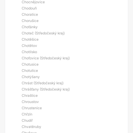
Chocnějovice
Chodouň
Choratice
Chorušice
Choťánky
Choteč (Středočeský kraj)
Chotěšice
Chotětov
Chotilsko
Choťovice (Středočeský kraj)
Chotusice
Chotutice
Chotýšany
Chrást (Středočeský kraj)
Chrášťany (Středočeský kraj)
Chraštice
Chroustov
Chrustenice
Chřzín
Chudíř
Chvatěruby
Chyňava