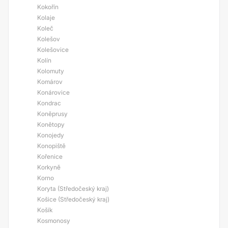
Kokořín
Kolaje
Koleč
Kolešov
Kolešovice
Kolín
Kolomuty
Komárov
Konárovice
Kondrac
Koněprusy
Konětopy
Konojedy
Konopiště
Kořenice
Korkyně
Korno
Koryta (Středočeský kraj)
Košice (Středočeský kraj)
Košík
Kosmonosy