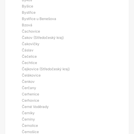
Byšice
Bystřice
Bystřice u Benešova
Bzová
Čachovice
Čakov (Středočeský kraj)
Čakovičky
Čáslav
Čečelice
Čechtice
Čejkovice (Středočeský kraj)
Čelákovice
Čenkov
Čerčany
Cerhenice
Cerhovice
Černé Voděrady
Černíky
Černíny
Černolice
Černošice