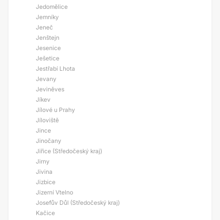
Jedomělice
Jemníky
Jeneč
Jenštejn
Jesenice
Ješetice
Jestřabí Lhota
Jevany
Jeviněves
Jíkev
Jílové u Prahy
Jíloviště
Jince
Jinočany
Jiřice (Středočeský kraj)
Jirny
Jivina
Jizbice
Jizerní Vtelno
Josefův Důl (Středočeský kraj)
Kačice