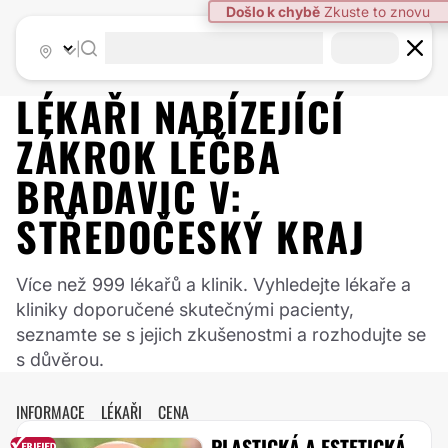
|
LÉKAŘI NABÍZEJÍCÍ
ZÁKROK
LÉČBA
BRADAVIC
V:
STŘEDOČESKÝ KRAJ
Více než 999 lékařů a klinik. Vyhledejte lékaře a
kliniky doporučené skutečnými pacienty,
seznamte se s jejich zkušenostmi a rozhodujte se
s důvěrou.
INFORMACE
LÉKAŘI
CENA
PLASTICKÁ A ESTETICKÁ