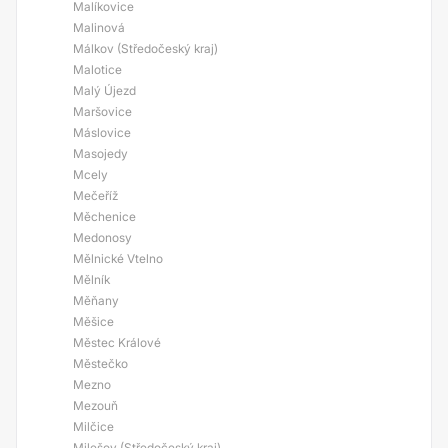
Malíkovice
Malinová
Málkov (Středočeský kraj)
Malotice
Malý Újezd
Maršovice
Máslovice
Masojedy
Mcely
Mečeříž
Měchenice
Medonosy
Mělnické Vtelno
Mělník
Měňany
Měšice
Městec Králové
Městečko
Mezno
Mezouň
Milčice
Milešov (Středočeský kraj)