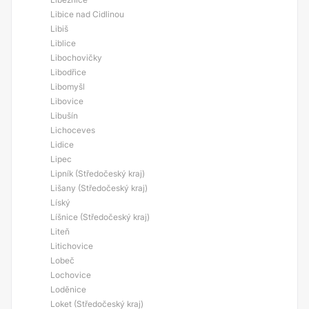
Libice nad Cidlinou
Libiš
Liblice
Libochovičky
Libodřice
Libomyšl
Libovice
Libušín
Lichoceves
Lidice
Lipec
Lipník (Středočeský kraj)
Lišany (Středočeský kraj)
Líský
Líšnice (Středočeský kraj)
Liteň
Litichovice
Lobeč
Lochovice
Loděnice
Loket (Středočeský kraj)