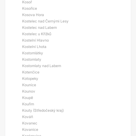
Kosoř
Kosořice
Kosova Hora
Kostelec nad Černými Lesy
Kostelec nad Labem
Kostelec u Křížků
Kostelní Hlavno
Kostelní Lhota
Kostomlátky
Kostomlaty
Kostomlaty nad Labem
Kotenčice
Kotopeky
Kounice
Kounov
Koupě
Kouřim
Kouty (Středočeský kraj)
Kováň
Kovanec
Kovanice
Kozárovice