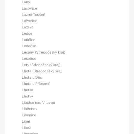
Lány
Lašovice
Lázně Toušeň
Lážovice
Lazsko
Ledce
Ledčice
Ledečko
Lešany (Středočeský kraj)
Lešetice
Lety (Středočeský kraj)
Lhota (Středočeský kraj)
Lhota u Dřís
Lhota u Příbramě
Lhotka
Lhotky
Libčice nad Vltavou
Liběchov
Libenice
Libeř
Libež
Líbeznice