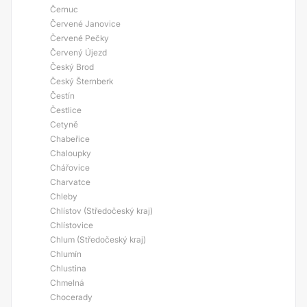
Černuc
Červené Janovice
Červené Pečky
Červený Újezd
Český Brod
Český Šternberk
Čestín
Čestlice
Cetyně
Chabeřice
Chaloupky
Chářovice
Charvatce
Chleby
Chlístov (Středočeský kraj)
Chlístovice
Chlum (Středočeský kraj)
Chlumín
Chlustina
Chmelná
Chocerady