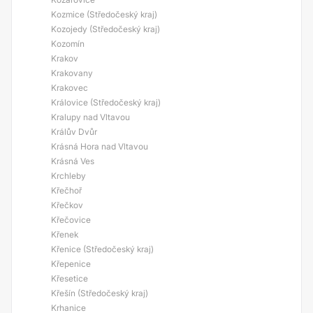
Kozmice (Středočeský kraj)
Kozojedy (Středočeský kraj)
Kozomín
Krakov
Krakovany
Krakovec
Královice (Středočeský kraj)
Kralupy nad Vltavou
Králův Dvůr
Krásná Hora nad Vltavou
Krásná Ves
Krchleby
Křečhoř
Křečkov
Křečovice
Křenek
Křenice (Středočeský kraj)
Křepenice
Křesetice
Křešín (Středočeský kraj)
Krhanice