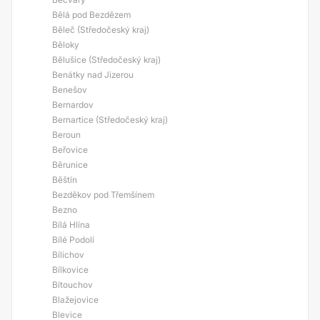
Bělá pod Bezdězem
Běleč (Středočeský kraj)
Běloky
Bělušice (Středočeský kraj)
Benátky nad Jizerou
Benešov
Bernardov
Bernartice (Středočeský kraj)
Beroun
Beřovice
Běrunice
Běštín
Bezděkov pod Třemšínem
Bezno
Bílá Hlína
Bílé Podolí
Bílichov
Bílkovice
Bítouchov
Blažejovice
Blevice