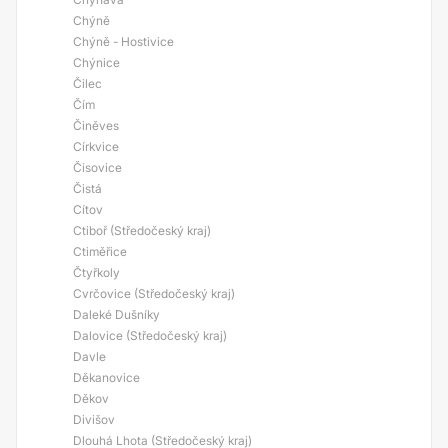
Chýně
Chýně - Hostivice
Chýnice
Čilec
Čím
Činěves
Církvice
Čisovice
Čistá
Cítov
Ctiboř (Středočeský kraj)
Ctiměřice
Čtyřkoly
Cvrčovice (Středočeský kraj)
Daleké Dušníky
Dalovice (Středočeský kraj)
Davle
Děkanovice
Děkov
Divišov
Dlouhá Lhota (Středočeský kraj)