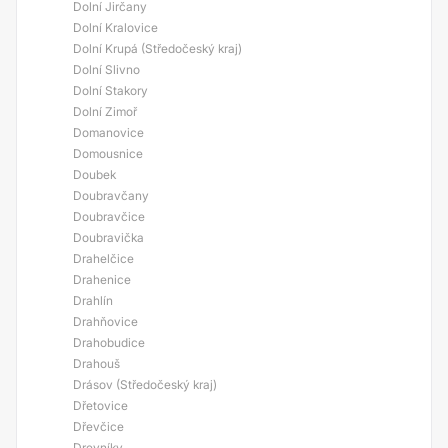
Dolní Jirčany
Dolní Kralovice
Dolní Krupá (Středočeský kraj)
Dolní Slivno
Dolní Stakory
Dolní Zimoř
Domanovice
Domousnice
Doubek
Doubravčany
Doubravčice
Doubravička
Drahelčice
Drahenice
Drahlín
Drahňovice
Drahobudice
Drahouš
Drásov (Středočeský kraj)
Dřetovice
Dřevčice
Drevníky