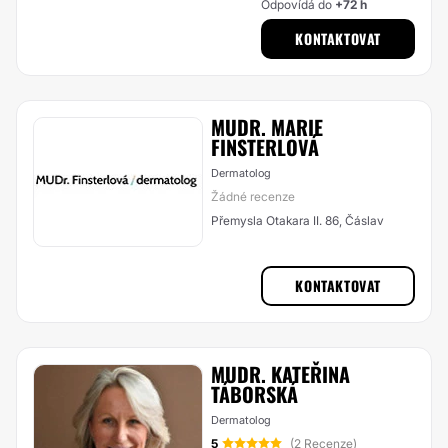
Odpovídá do
+72 h
KONTAKTOVAT
MUDR. MARIE
FINSTERLOVÁ
Dermatolog
Žádné recenze
Přemysla Otakara II. 86, Čáslav
KONTAKTOVAT
MUDR. KATEŘINA
TÁBORSKÁ
Dermatolog
5
(2 Recenze)