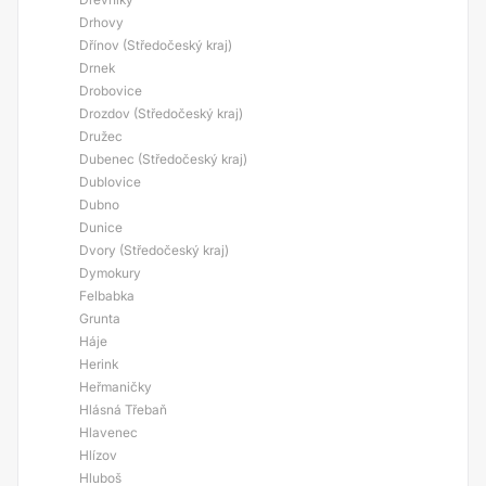
Drhovy
Dřínov (Středočeský kraj)
Drnek
Drobovice
Drozdov (Středočeský kraj)
Družec
Dubenec (Středočeský kraj)
Dublovice
Dubno
Dunice
Dvory (Středočeský kraj)
Dymokury
Felbabka
Grunta
Háje
Herink
Heřmaničky
Hlásná Třebaň
Hlavenec
Hlízov
Hluboš