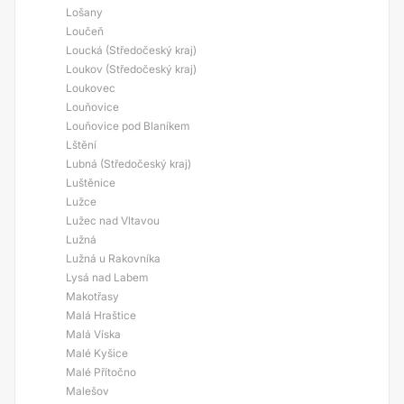
Lošany
Loučeň
Loucká (Středočeský kraj)
Loukov (Středočeský kraj)
Loukovec
Louňovice
Louňovice pod Blaníkem
Lštění
Lubná (Středočeský kraj)
Luštěnice
Lužce
Lužec nad Vltavou
Lužná
Lužná u Rakovníka
Lysá nad Labem
Makotřasy
Malá Hraštice
Malá Víska
Malé Kyšice
Malé Přítočno
Malešov