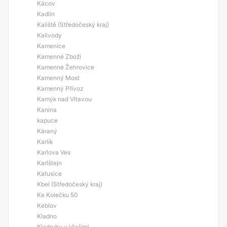
Kácov
Kadlín
Kaliště (Středočeský kraj)
Kalivody
Kamenice
Kamenné Zboží
Kamenné Žehrovice
Kamenný Most
Kamenný Přívoz
Kamýk nad Vltavou
Kanina
kapuce
Káraný
Karlík
Karlova Ves
Karlštejn
Katusice
Kbel (Středočeský kraj)
Ke Kolečku 50
Keblov
Kladno
Kladruby u Vlašimi