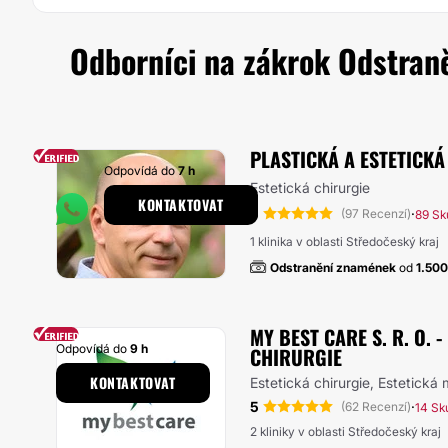
Odborníci na zákrok Odstraně
PLASTICKÁ A ESTETICKÁ
Odpovídá do
7 h
Estetická chirurgie
KONTAKTOVAT
5
·
(97 Recenzí)
89 Sk
1 klinika v oblasti Středočeský kraj
Odstranění znamének
od
1.50
MY BEST CARE S. R. O. 
Odpovídá do
9 h
CHIRURGIE
KONTAKTOVAT
Estetická chirurgie, Estetická
5
·
(62 Recenzí)
14 Sk
2 kliniky v oblasti Středočeský kraj