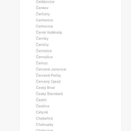
Čelákovice
Čenkov
Čerčany
Cerhenice
Cerhovice
Černé Voděrady
Černíky
Černíny
Černolice
Černošice
Černuc
Červené Janovice
Červené Pečky
Červený Újezd
Český Brod
Český Šternberk
Čestín
Čestlice
Cetyně
Chabeřice
Chaloupky
Chářovice