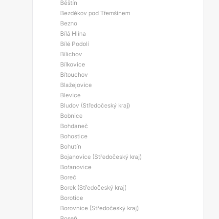
Běštín
Bezděkov pod Třemšínem
Bezno
Bílá Hlína
Bílé Podolí
Bílichov
Bílkovice
Bítouchov
Blažejovice
Blevice
Bludov (Středočeský kraj)
Bobnice
Bohdaneč
Bohostice
Bohutín
Bojanovice (Středočeský kraj)
Bořanovice
Boreč
Borek (Středočeský kraj)
Borotice
Borovnice (Středočeský kraj)
Boseň