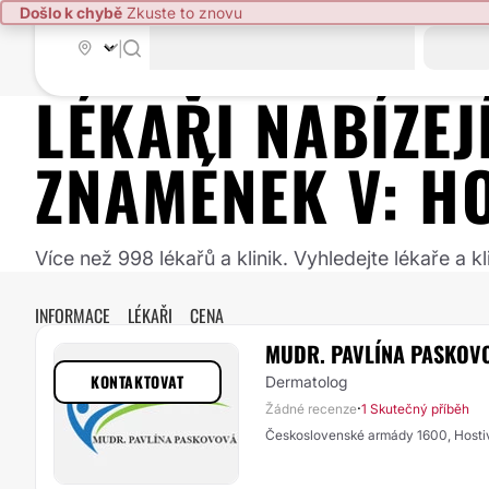
Došlo k chybě
Zkuste to znovu
|
LÉKAŘI NABÍZE
ZNAMÉNEK
V:
HO
Více než 998 lékařů a klinik. Vyhledejte lékaře a
INFORMACE
LÉKAŘI
CENA
MUDR. PAVLÍNA PASKOV
KONTAKTOVAT
Dermatolog
·
Žádné recenze
1 Skutečný příběh
Československé armády 1600, Hosti