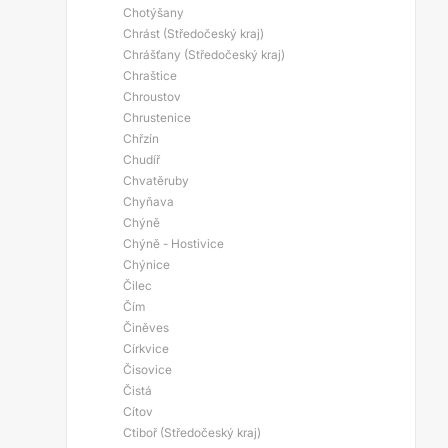
Chotýšany
Chrást (Středočeský kraj)
Chrášťany (Středočeský kraj)
Chraštice
Chroustov
Chrustenice
Chřzín
Chudíř
Chvatěruby
Chyňava
Chýně
Chýně - Hostivice
Chýnice
Čilec
Čím
Činěves
Církvice
Čisovice
Čistá
Cítov
Ctiboř (Středočeský kraj)