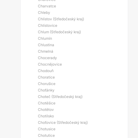
Charvatce
Chleby
Chlístov (Středočeský kraj)
Chlístovice
Chlum (Středočeský kraj)
Chlumín
Chlustina
Chmelná
Chocerady
Chocnějovice
Chodouň
Choratice
Chorušice
Choťánky
Choteč (Středočeský kraj)
Chotěšice
Chotětov
Chotilsko
Choťovice (Středočeský kraj)
Chotusice
Chotutice