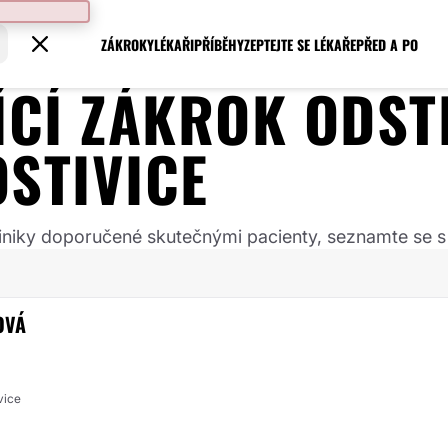
ZÁKROKY
LÉKAŘI
PŘÍBĚHY
ZEPTEJTE SE LÉKAŘE
PŘED A PO
JÍCÍ ZÁKROK
ODST
STIVICE
 kliniky doporučené skutečnými pacienty, seznamte se s
OVÁ
vice