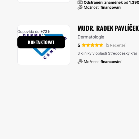
Odstranění znamének
od
1.39
Možnosti
financování
MUDR. RADEK PAVLÍČE
Odpovídá do
+72 h
Dermatologie
KONTAKTOVAT
5
(2 Recenze)
3 kliniky v oblasti Středočeský kraj
Možnosti
financování