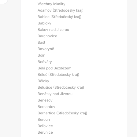
Všechny lokality
Adamov (Středočeský kraj)
Babice (Středočeský kraj)
Babičky
Bakov nad Jizerou
Barchovice
Bašť
Bavoryně
Bdín
Bečváry
Bělá pod Bezdězem
Běleč (Středočeský kraj)
Běloky
Bělušice (Středočeský kraj)
Benátky nad Jizerou
Benešov
Bernardov
Bernartice (Středočeský kraj)
Beroun
Beřovice
Běrunice