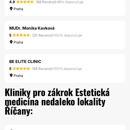
4.9
(68 Recenzí)
·
99% doporučuje
Praha
MUDr. Monika Kavková
5
(20 Recenzí)
·
100% doporučuje
Praha
BE ELITE CLINIC
5
(58 Recenzí)
·
100% doporučuje
Praha
Kliniky pro zákrok Estetická
medicína nedaleko lokality
Říčany: