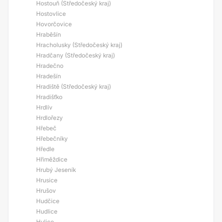
Hostouň (Středočeský kraj)
Hostovlice
Hovorčovice
Hraběšín
Hracholusky (Středočeský kraj)
Hradčany (Středočeský kraj)
Hradečno
Hradešín
Hradiště (Středočeský kraj)
Hradišťko
Hrdlív
Hrdlořezy
Hřebeč
Hřebečníky
Hředle
Hřiměždice
Hrubý Jeseník
Hrusice
Hrušov
Hudčice
Hudlice
Hulice