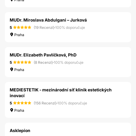
MUDr. Miroslava Abdulgani – Jurková
5
(19 Recenzí)
·
100% doporučuje
Praha
MUDr. Elizabeth Pavlíčková, PhD
5
(8 Recenzí)
·
100% doporučuje
Praha
MEDIESTETIK - mezinárodní síť klinik estetických
inovací
5
(156 Recenzí)
·
100% doporučuje
Praha
Asklepion