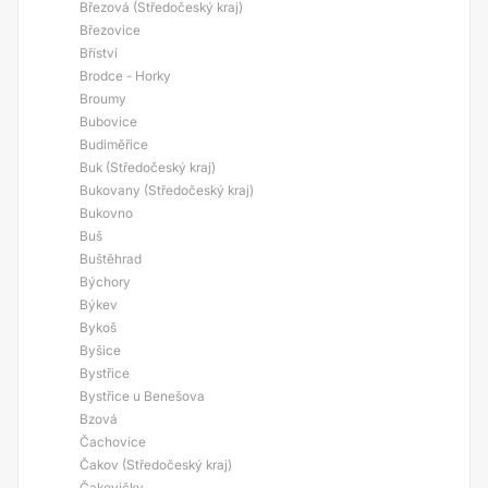
Březová (Středočeský kraj)
Březovice
Bříství
Brodce - Horky
Broumy
Bubovice
Budiměřice
Buk (Středočeský kraj)
Bukovany (Středočeský kraj)
Bukovno
Buš
Buštěhrad
Býchory
Býkev
Bykoš
Byšice
Bystřice
Bystřice u Benešova
Bzová
Čachovice
Čakov (Středočeský kraj)
Čakovičky