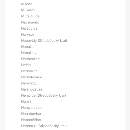
Mšeno
Mukařov
Mutějovice
Načeradec
Nalžovice
Narysov
Nebovidy (Středočeský kraj)
Nebuželí
Nebužely
Nechvalice
Nečín
Nedomice
Nedrahovice
Nehvizdy
Nelahozeves
Němčice (Středočeský kraj)
Nemíž
Nemyslovice
Nenačovice
Nepoměřice
Nepomuk (Středočeský kraj)