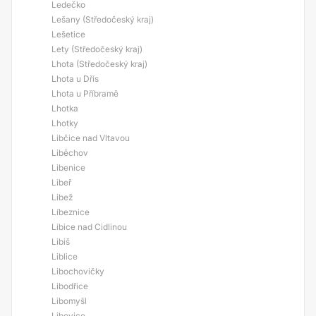
Ledečko
Lešany (Středočeský kraj)
Lešetice
Lety (Středočeský kraj)
Lhota (Středočeský kraj)
Lhota u Dřís
Lhota u Příbramě
Lhotka
Lhotky
Libčice nad Vltavou
Liběchov
Libenice
Libeř
Libež
Líbeznice
Libice nad Cidlinou
Libiš
Liblice
Libochovičky
Libodřice
Libomyšl
Libovice