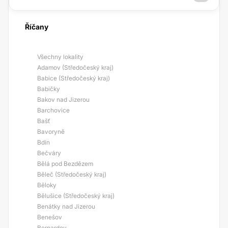
Říčany
Všechny lokality
Adamov (Středočeský kraj)
Babice (Středočeský kraj)
Babičky
Bakov nad Jizerou
Barchovice
Bašť
Bavoryně
Bdín
Bečváry
Bělá pod Bezdězem
Běleč (Středočeský kraj)
Běloky
Bělušice (Středočeský kraj)
Benátky nad Jizerou
Benešov
Bernardov