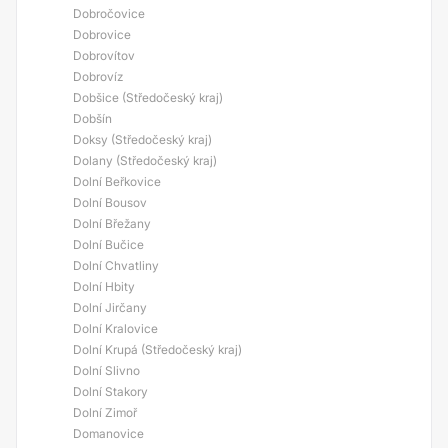
Dobročovice
Dobrovice
Dobrovítov
Dobrovíz
Dobšice (Středočeský kraj)
Dobšín
Doksy (Středočeský kraj)
Dolany (Středočeský kraj)
Dolní Beřkovice
Dolní Bousov
Dolní Břežany
Dolní Bučice
Dolní Chvatliny
Dolní Hbity
Dolní Jirčany
Dolní Kralovice
Dolní Krupá (Středočeský kraj)
Dolní Slivno
Dolní Stakory
Dolní Zimoř
Domanovice