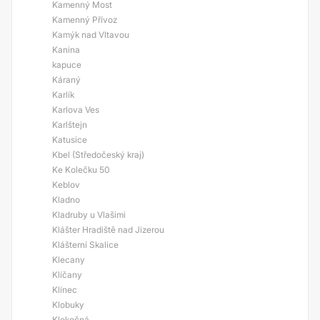
Kamenný Most
Kamenný Přívoz
Kamýk nad Vltavou
Kanina
kapuce
Káraný
Karlík
Karlova Ves
Karlštejn
Katusice
Kbel (Středočeský kraj)
Ke Kolečku 50
Keblov
Kladno
Kladruby u Vlašimi
Klášter Hradiště nad Jizerou
Klášterní Skalice
Klecany
Klíčany
Klínec
Klobuky
Klokočná