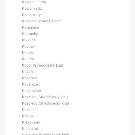
Kostelní Lhota
Kostomlátky
Kostomlaty
Kostomlaty nad Labem
Kotenčice
Kotopeky
Kounice
Kounov
Koupě
Kouřim
Kouty (Středočeský kraj)
Kováň
Kovanec
Kovanice
Kozárovice
Kozmice (Středočeský kraj)
Kozojedy (Středočeský kraj)
Kozomín
Krakov
Krakovany
Krakovec
Královice (Středočeský kraj)