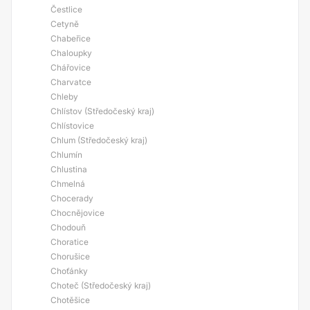
Čestlice
Cetyně
Chabeřice
Chaloupky
Chářovice
Charvatce
Chleby
Chlístov (Středočeský kraj)
Chlístovice
Chlum (Středočeský kraj)
Chlumín
Chlustina
Chmelná
Chocerady
Chocnějovice
Chodouň
Choratice
Chorušice
Choťánky
Choteč (Středočeský kraj)
Chotěšice