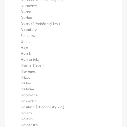
Dublovice
Dubno
Dunice
Dvory (Středočeský kraj)
Dymokury
Felbabka
Grunta
Háje
Herink
Heřmaničky
Hlásná Třebaň
Hlavenec
Hlízov
Hluboš
Hlubyně
Hobšovice
Holčovice
Holubice (Středočeský kraj)
Hořany
Hořátev
Horčápsko