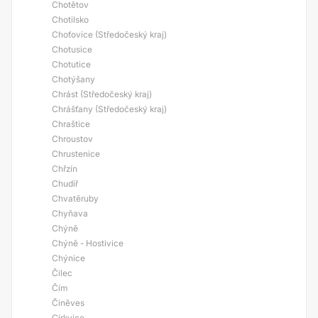
Chotětov
Chotilsko
Choťovice (Středočeský kraj)
Chotusice
Chotutice
Chotýšany
Chrást (Středočeský kraj)
Chrášťany (Středočeský kraj)
Chraštice
Chroustov
Chrustenice
Chřzín
Chudíř
Chvatěruby
Chyňava
Chýně
Chýně - Hostivice
Chýnice
Čilec
Čím
Činěves
Církvice