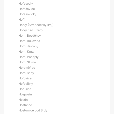
Hořesedly
Hořešovice
Hořešovičky
Hořín
Horky (Středočeský kraj)
Horky nad Jizerou
Horní Bezděkov
Horní Bukovina
Horní Jelčany
Horní Kruty
Horní Počaply
Horní Slivno
Horoměřice
Horoušany
Hořovice
Hořovičky
Horušice
Hospozín
Hostín
Hostivice
Hostomice pod Brdy