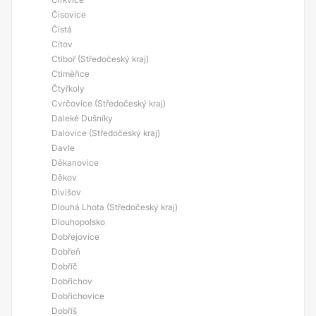
Čisovice
Čistá
Cítov
Ctiboř (Středočeský kraj)
Ctiměřice
Čtyřkoly
Cvrčovice (Středočeský kraj)
Daleké Dušníky
Dalovice (Středočeský kraj)
Davle
Děkanovice
Děkov
Divišov
Dlouhá Lhota (Středočeský kraj)
Dlouhopolsko
Dobřejovice
Dobřeň
Dobříč
Dobřichov
Dobřichovice
Dobříš