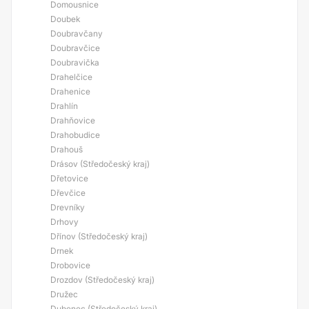
Domousnice
Doubek
Doubravčany
Doubravčice
Doubravička
Drahelčice
Drahenice
Drahlín
Drahňovice
Drahobudice
Drahouš
Drásov (Středočeský kraj)
Dřetovice
Dřevčice
Drevníky
Drhovy
Dřínov (Středočeský kraj)
Drnek
Drobovice
Drozdov (Středočeský kraj)
Družec
Dubenec (Středočeský kraj)