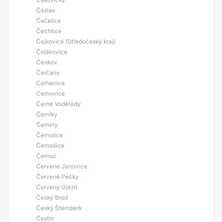
Čáslav
Čečelice
Čechtice
Čejkovice (Středočeský kraj)
Čelákovice
Čenkov
Čerčany
Cerhenice
Cerhovice
Černé Voděrady
Černíky
Černíny
Černolice
Černošice
Černuc
Červené Janovice
Červené Pečky
Červený Újezd
Český Brod
Český Šternberk
Čestín