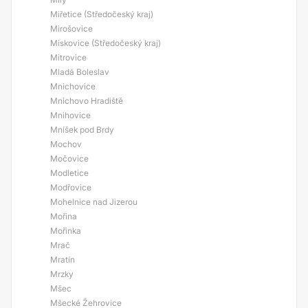
Miřetice (Středočeský kraj)
Mirošovice
Miskovice (Středočeský kraj)
Mitrovice
Mladá Boleslav
Mnichovice
Mnichovo Hradiště
Mnihovice
Mníšek pod Brdy
Mochov
Močovice
Modletice
Modřovice
Mohelnice nad Jizerou
Mořina
Mořinka
Mrač
Mratín
Mrzky
Mšec
Mšecké Žehrovice