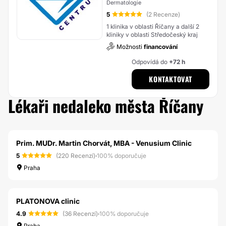
Dermatologie
5
(2 Recenze)
1 klinika v oblasti Říčany a další 2
kliniky v oblasti Středočeský kraj
Možnosti
financování
Odpovídá do
+72 h
KONTAKTOVAT
Lékaři nedaleko města Říčany
Prim. MUDr. Martin Chorvát, MBA - Venusium Clinic
5
(220 Recenzí)
·
100% doporučuje
Praha
PLATONOVA clinic
4.9
(36 Recenzí)
·
100% doporučuje
Praha