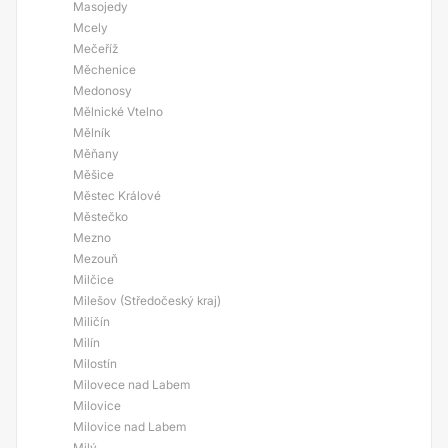
Masojedy
Mcely
Mečeříž
Měchenice
Medonosy
Mělnické Vtelno
Mělník
Měňany
Měšice
Městec Králové
Městečko
Mezno
Mezouň
Milčice
Milešov (Středočeský kraj)
Miličín
Milín
Milostín
Milovece nad Labem
Milovice
Milovice nad Labem
Milý