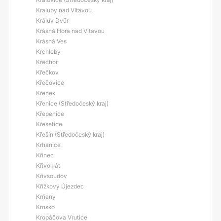
Kralupy nad Vltavou
Králův Dvůr
Krásná Hora nad Vltavou
Krásná Ves
Krchleby
Křečhoř
Křečkov
Křečovice
Křenek
Křenice (Středočeský kraj)
Křepenice
Křesetice
Křešín (Středočeský kraj)
Krhanice
Křinec
Křivoklát
Křivsoudov
Křížkový Újezdec
Krňany
Krnsko
Kropáčova Vrutice