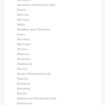
Bernartice (Středočeský kraj)
Beroun
Beřovice
Běrunice
Běštín
Bezděkov pod Třemšínem
Bezno
Bílá Hlína
Bílé Podolí
Bílichov
Bílkovice
Bítouchov
Blažejovice
Blevice
Bludov (Středočeský kraj)
Bobnice
Bohdaneč
Bohostice
Bohutín
Bojanovice (Středočeský kraj)
Bořanovice