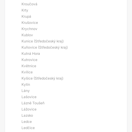
Kroučová
Krty
Krupá
Krušovice
Krychnov
Kublov
Kunice (Středočeský kraj)
Kuňovice (Středočeský kraj)
Kutná Hora
Kutrovice
Květnice
Kvílice
Kyšice (Středočeský kraj)
Kytín
Lány
Lašovice
Lázně Toušeň
Lážovice
Lazsko
Ledce
Ledčice