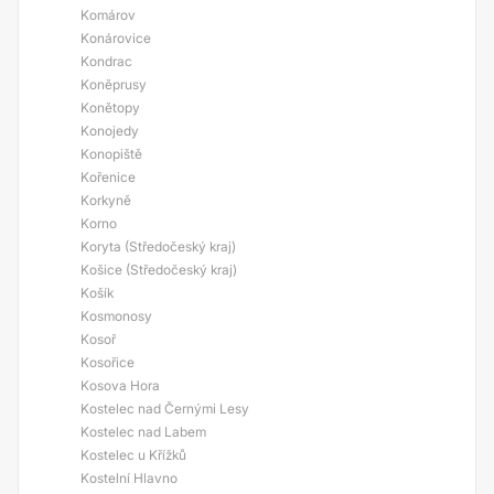
Komárov
Konárovice
Kondrac
Koněprusy
Konětopy
Konojedy
Konopiště
Kořenice
Korkyně
Korno
Koryta (Středočeský kraj)
Košice (Středočeský kraj)
Košík
Kosmonosy
Kosoř
Kosořice
Kosova Hora
Kostelec nad Černými Lesy
Kostelec nad Labem
Kostelec u Křížků
Kostelní Hlavno