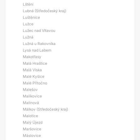
Lštění
Lubná (Středočeský kraj)
Luštěnice
Lužce
Lužec nad Vltavou
Lužná
Lužná u Rakovníka
Lysá nad Labem
Makotřasy
Malá Hraštice
Malá Víska
Malé Kyšice
Malé Přítočno
Malešov
Malíkovice
Malinová
Málkov (Středočeský kraj)
Malotice
Malý Újezd
Maršovice
Máslovice