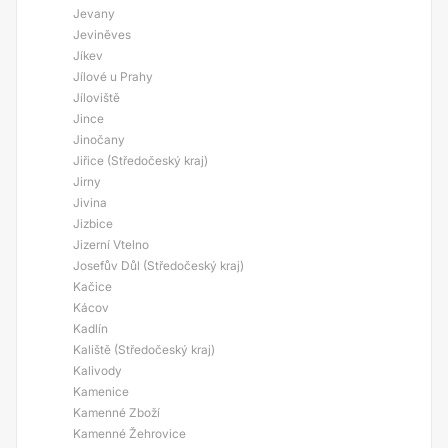
Jevany
Jeviněves
Jíkev
Jílové u Prahy
Jíloviště
Jince
Jinočany
Jiřice (Středočeský kraj)
Jirny
Jivina
Jizbice
Jizerní Vtelno
Josefův Důl (Středočeský kraj)
Kačice
Kácov
Kadlín
Kaliště (Středočeský kraj)
Kalivody
Kamenice
Kamenné Zboží
Kamenné Žehrovice