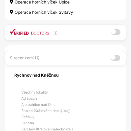
Operace horních víček Úpice
Operace horních víček Svitavy
DOCTORS
S recenzemi (1)
Rychnov nad Kněžnou
Všechny lokality
Adršpach
Albrechtice nad Orlicí
Babice (Královéhradecký kraj)
Bačalky
Bačetín
Barchov (Královéhradecký kraj)