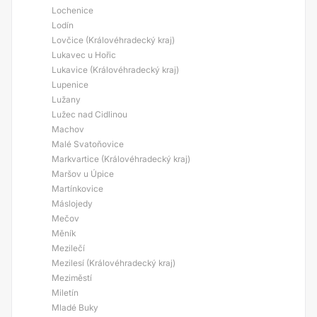
Lochenice
Lodín
Lovčice (Královéhradecký kraj)
Lukavec u Hořic
Lukavice (Královéhradecký kraj)
Lupenice
Lužany
Lužec nad Cidlinou
Machov
Malé Svatoňovice
Markvartice (Královéhradecký kraj)
Maršov u Úpice
Martínkovice
Máslojedy
Mečov
Měník
Mezilečí
Mezilesí (Královéhradecký kraj)
Meziměstí
Miletín
Mladé Buky