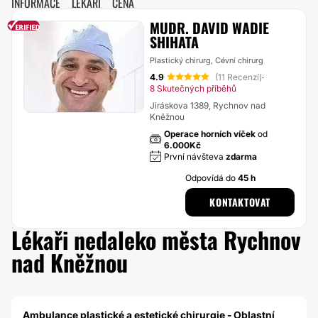
INFORMACE
LÉKAŘI
CENA
MUDR. DAVID WADIE
SHIHATA
Plastický chirurg, Cévní chirurg
4.9
(11 Recenzí)
·
8 Skutečných příběhů
Jiráskova 1389, Rychnov nad
Kněžnou
Operace horních víček
od
6.000Kč
První návšteva
zdarma
Odpovídá do
45 h
KONTAKTOVAT
Lékaři nedaleko města Rychnov
nad Kněžnou
Ambulance plastické a estetické chirurgie - Oblastní