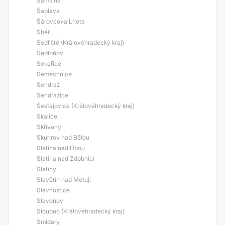
Samšina
Šaplava
Šárovcova Lhota
Sběř
Sedliště (Královéhradecký kraj)
Sedloňov
Sekeřice
Semechnice
Sendraž
Sendražice
Šestajovice (Královéhradecký kraj)
Skalice
Skřivany
Skuhrov nad Bělou
Slatina nad Úpou
Slatina nad Zdobnicí
Slatiny
Slavětín nad Metuji
Slavhostice
Slavoňov
Sloupno (Královéhradecký kraj)
Smidary