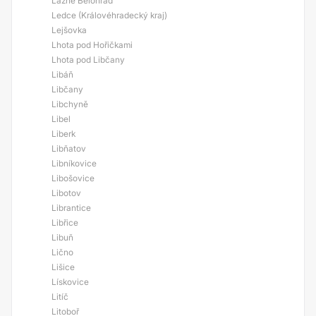
Lázně Bělohrad
Ledce (Královéhradecký kraj)
Lejšovka
Lhota pod Hořičkami
Lhota pod Libčany
Libáň
Libčany
Libchyně
Libel
Liberk
Libňatov
Libníkovice
Libošovice
Libotov
Librantice
Libřice
Libuň
Lično
Lišice
Lískovice
Litíč
Litoboř