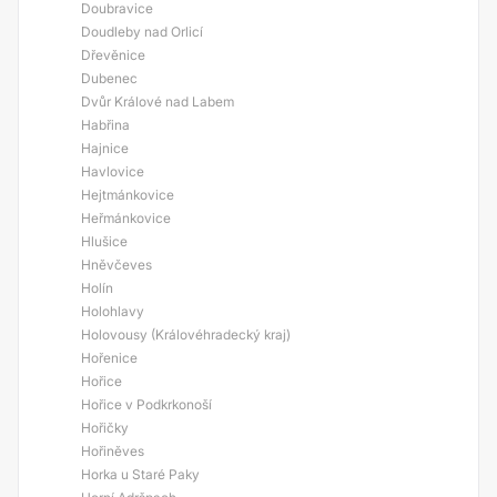
Doubravice
Doudleby nad Orlicí
Dřevěnice
Dubenec
Dvůr Králové nad Labem
Habřina
Hajnice
Havlovice
Hejtmánkovice
Heřmánkovice
Hlušice
Hněvčeves
Holín
Holohlavy
Holovousy (Královéhradecký kraj)
Hořenice
Hořice
Hořice v Podkrkonoší
Hořičky
Hořiněves
Horka u Staré Paky