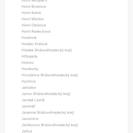
Horní Adršpach
Horní Brusnice
Horní Kalná
Horní Maršov
Horní Olešnice
Horní Radechová
Hostinné
Hradec Králové
Hrádek (Královéhradecký kraj)
Hřibojedy
Hronov
Humburky
Hvozdnice (Královéhradecký kraj)
Hynčice
Jahodov
Janov (Královéhradecký kraj)
Janské Lázně
Jaroměř
Jasenná (Královéhradecký kraj)
Javornice
Jeníkovice (Královéhradecký kraj)
Jeřice