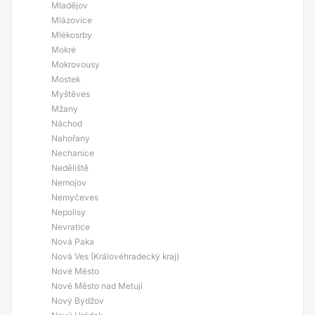
Mladějov
Mlázovice
Mlékosrby
Mokré
Mokrovousy
Mostek
Myštěves
Mžany
Náchod
Nahořany
Nechanice
Neděliště
Nemojov
Nemyčeves
Nepolisy
Nevratice
Nová Paka
Nová Ves (Královéhradecký kraj)
Nové Město
Nové Město nad Metují
Nový Bydžov