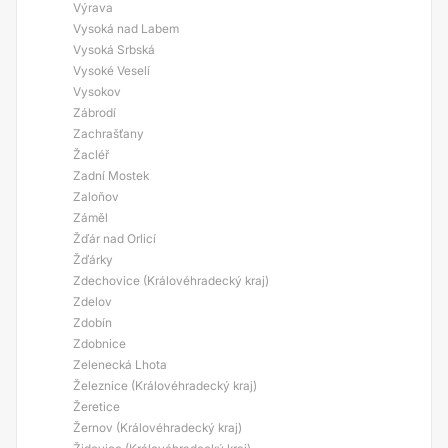
Výrava
Vysoká nad Labem
Vysoká Srbská
Vysoké Veselí
Vysokov
Zábrodí
Zachrašťany
Žacléř
Zadní Mostek
Zaloňov
Záměl
Žďár nad Orlicí
Žďárky
Zdechovice (Královéhradecký kraj)
Zdelov
Zdobín
Zdobnice
Zelenecká Lhota
Železnice (Královéhradecký kraj)
Žeretice
Žernov (Královéhradecký kraj)