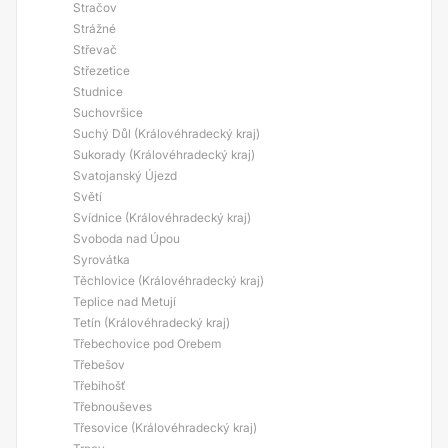
Stračov
Strážné
Střevač
Střezetice
Studnice
Suchovršice
Suchý Důl (Královéhradecký kraj)
Sukorady (Královéhradecký kraj)
Svatojanský Újezd
Světí
Svídnice (Královéhradecký kraj)
Svoboda nad Úpou
Syrovátka
Těchlovice (Královéhradecký kraj)
Teplice nad Metují
Tetín (Královéhradecký kraj)
Třebechovice pod Orebem
Třebešov
Třebihošť
Třebnouševes
Třesovice (Královéhradecký kraj)