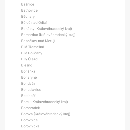
Bašnice
Batňovice
Běchary
Běleč nad Orlicí
Benátky (Královéhradecký kraj)
Bernartice (Královéhradecký kraj)
Bezděkov nad Metují
Bílá Třemešná
Bílé Poličany
Bílý Újezd
Blešno
Boháňka
Boharyně
Bohdašín
Bohuslavice
Bolehošť
Borek (Královéhradecký kraj)
Borohrádek
Borová (Královéhradecký kraj)
Borovnice
Borovnička