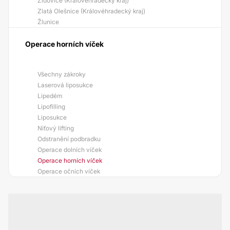
Židovice (Královéhradecký kraj)
Zlatá Olešnice (Královéhradecký kraj)
Žlunice
Operace horních víček
Všechny zákroky
Laserová liposukce
Lipedém
Lipofilling
Liposukce
Niťový lifting
Odstranění podbradku
Operace dolních víček
Operace horních víček
Operace očních víček