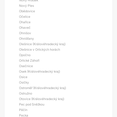
Nový Hrádek
Nový Ples
Obědovice
Očelice
Ohařice
Ohaveč
Ohnišov
Ohnišťany
Olešnice (Královéhradecký kraj)
Olešnice v Orlických horách
Opočno
Orlické Záhoří
Osečnice
Osek (Královéhradecký kraj)
Osice
Osičky
Ostroměř (Královéhradecký kraj)
Ostružno
Otovice (Královéhradecký kraj)
Pec pod Sněžkou
Pěčín
Pecka