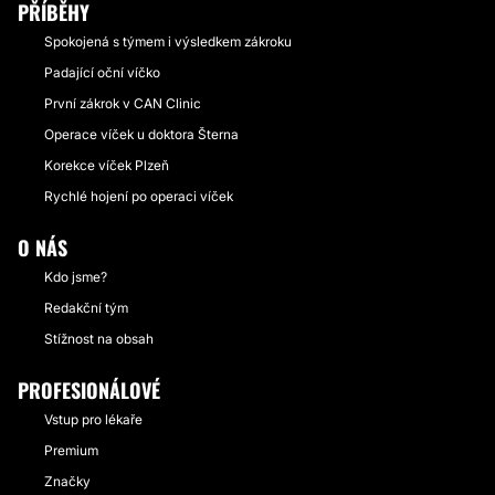
PŘÍBĚHY
Spokojená s týmem i výsledkem zákroku
Padající oční víčko
První zákrok v CAN Clinic
Operace víček u doktora Šterna
Korekce víček Plzeň
Rychlé hojení po operaci víček
O NÁS
Kdo jsme?
Redakční tým
Stížnost na obsah
PROFESIONÁLOVÉ
Vstup pro lékaře
Premium
Značky