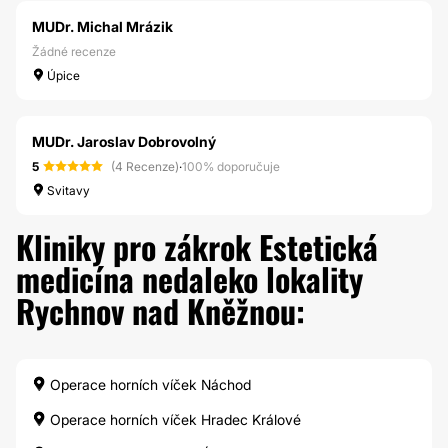
MUDr. Michal Mrázik
Žádné recenze
Úpice
MUDr. Jaroslav Dobrovolný
5
(4 Recenze)
·
100% doporučuje
Svitavy
Kliniky pro zákrok Estetická
medicína nedaleko lokality
Rychnov nad Kněžnou:
Operace horních víček Náchod
Operace horních víček Hradec Králové