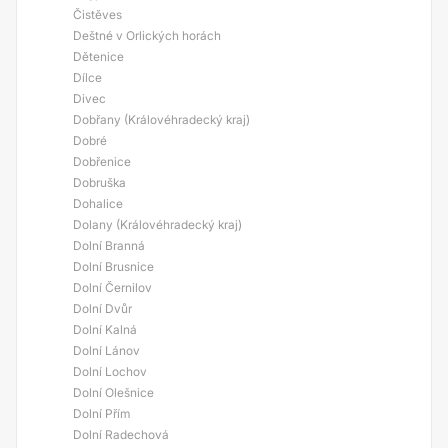
Čistěves
Deštné v Orlických horách
Dětenice
Dílce
Divec
Dobřany (Královéhradecký kraj)
Dobré
Dobřenice
Dobruška
Dohalice
Dolany (Královéhradecký kraj)
Dolní Branná
Dolní Brusnice
Dolní Černilov
Dolní Dvůr
Dolní Kalná
Dolní Lánov
Dolní Lochov
Dolní Olešnice
Dolní Přím
Dolní Radechová