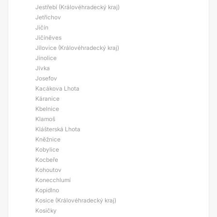
Jestřebí (Královéhradecký kraj)
Jetřichov
Jičín
Jičíněves
Jílovice (Královéhradecký kraj)
Jinolice
Jívka
Josefov
Kacákova Lhota
Káranice
Kbelnice
Klamoš
Klášterská Lhota
Kněžnice
Kobylice
Kocbeře
Kohoutov
Konecchlumí
Kopidlno
Kosice (Královéhradecký kraj)
Kosičky