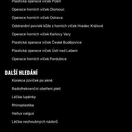
Plastická operace víček Plzeň
Operace horních víček Olomouc
Operace horních víček Ostrava
Odstranění povislé kůže z horních víček Hradec Králové
Operace horních víček Karlovy Vary
Plastická operace víček České Budějovice
Plastická operace víček Ústí nad Labem
Operace horních víček Pardubice
DALŠÍ HLEDÁNÍ
Korekce jizviček po akné
Radiofrekvenční ošetření pleti
Léčba lupénky
Rhinoplastika
Hallux valgus
Léčba nezhoubných nádorů