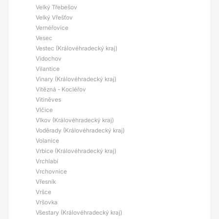
Velký Třebešov
Velký Vřešťov
Vernéřovice
Vesec
Vestec (Královéhradecký kraj)
Vidochov
Vilantice
Vinary (Královéhradecký kraj)
Vítězná - Kocléřov
Vitiněves
Vlčice
Vlkov (Královéhradecký kraj)
Voděrady (Královéhradecký kraj)
Volanice
Vrbice (Královéhradecký kraj)
Vrchlabí
Vrchovnice
Vřesník
Vršce
Vršovka
Všestary (Královéhradecký kraj)