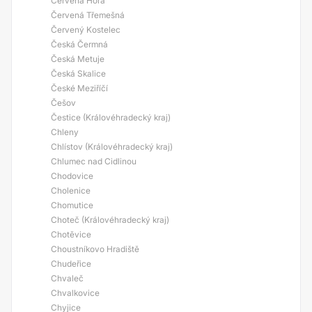
Červená Hora
Červená Třemešná
Červený Kostelec
Česká Čermná
Česká Metuje
Česká Skalice
České Meziříčí
Češov
Čestice (Královéhradecký kraj)
Chleny
Chlístov (Královéhradecký kraj)
Chlumec nad Cidlinou
Chodovice
Cholenice
Chomutice
Choteč (Královéhradecký kraj)
Chotěvice
Choustníkovo Hradiště
Chudeřice
Chvaleč
Chvalkovice
Chyjice