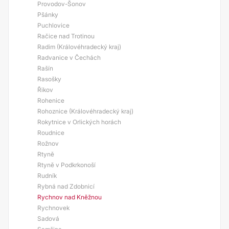
Provodov-Šonov
Pšánky
Puchlovice
Račice nad Trotinou
Radim (Královéhradecký kraj)
Radvanice v Čechách
Rašín
Rasošky
Řikov
Rohenice
Rohoznice (Královéhradecký kraj)
Rokytnice v Orlických horách
Roudnice
Rožnov
Rtyně
Rtyně v Podkrkonoší
Rudník
Rybná nad Zdobnicí
Rychnov nad Kněžnou
Rychnovek
Sadová