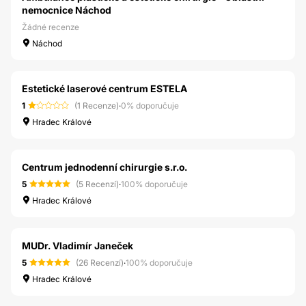
nemocnice Náchod
Žádné recenze
Náchod
Estetické laserové centrum ESTELA
1
(1 Recenze)
·
0% doporučuje
Hradec Králové
Centrum jednodenní chirurgie s.r.o.
5
(5 Recenzí)
·
100% doporučuje
Hradec Králové
MUDr. Vladimír Janeček
5
(26 Recenzí)
·
100% doporučuje
Hradec Králové