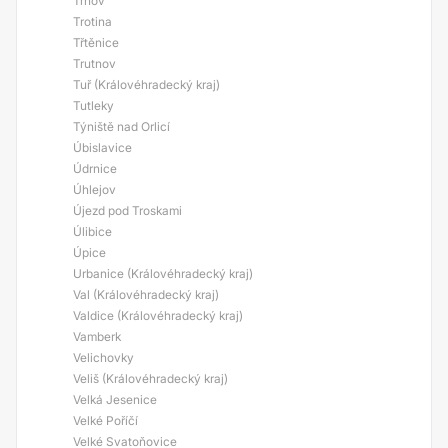
Trnov
Trotina
Třtěnice
Trutnov
Tuř (Královéhradecký kraj)
Tutleky
Týniště nad Orlicí
Úbislavice
Údrnice
Úhlejov
Újezd pod Troskami
Úlibice
Úpice
Urbanice (Královéhradecký kraj)
Val (Královéhradecký kraj)
Valdice (Královéhradecký kraj)
Vamberk
Velichovky
Veliš (Královéhradecký kraj)
Velká Jesenice
Velké Poříčí
Velké Svatoňovice