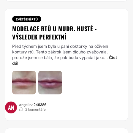
ZVĚTŠENÍ RTŮ
MODELACE RTŮ U MUDR. HUSTÉ -
VÝSLEDEK PERFEKTNÍ
Před týdnem jsem byla u paní doktorky na oživení
kontury rtů. Tento zákrok jsem dlouho zvažovala,
protože jsem se bála, že pak budu vypadat jako...
Číst
dál
angelina249386
AN
2 komentáře