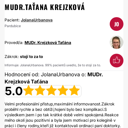
MUDR.TAŤANA KREJZKOVÁ
Pacient:
JolanaUrbanova
JO
Pardubice
Provedl/a:
MUDr. Krejzková Taťána
Zákrok:
stojí to za to
Informuje: JolanaUrbanova. 99% pacientů uvedlo, že to stojí za to.
Hodnocení od: JolanaUrbanova o:
MUDr.
Krejzková Taťána
5.0
Velmi profesionální přístup,maximální informovanost.Zákrok
proběhl rychle a bez obtíží,hojení bylo bez komplikací.S
výsledkem jsem i po tak krátké době velmi spokojená.Reakce
mého okolí jsou pozitivní a byla jsem motivací pro kolegině v
práci i členy rodiny,kteří již kontaktovali ordinaci paní doktorky.