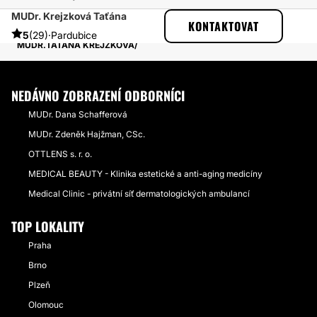
MUDr. Krejzková Taťána
ESTHETICON
PŘÍBĚHY
KONTAKTOVAT
PŘÍBĚHY TÝKAJÍCÍ SE ZÁKROKU OPERACE HORNÍCH VÍČEK
5
(29)
·
Pardubice
MUDR.TAŤANA KREJZKOVÁ
NEDÁVNO ZOBRAZENÍ ODBORNÍCI
MUDr. Dana Schafferová
MUDr. Zdeněk Hajžman, CSc.
OTTLENS s. r. o.
MEDICAL BEAUTY - Klinika estetické a anti-aging medicíny
Medical Clinic - privátní síť dermatologických ambulancí
TOP LOKALITY
Praha
Brno
Plzeň
Olomouc