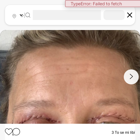
TypeError: Failed to fetch
|
1
/
2
3
To se mi líbí
OPERACE HORNÍCH VÍČEK