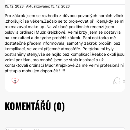
15. 12. 2023 · Aktualizováno: 15. 12. 2023
Pro zákrok jsem se rozhodla z důvodu povadlých horních víček
,zhoršující se věkem.Začalo se to projevovat při líčení,kdy se mi
rozmazával make up .Na základě pozitivních recenzí jsem
oslovila ordinaci Mudr.Krejzkové. Velmi brzy jsem se dostavila
na konzultaci a do týdne proběhl zákrok. Paní doktorka mě
dostatečně předem informovala, samotný zákrok proběhl bez
komplikací, ve velmi příjemné atmosféře. Po týdnu mi byly
odstraněny stehy,vše se hojilo bez komplikací.Reakce okolí jsou
velmi pozitivní,pro mnohé jsem se stala inspirací a už
kontaktovali ordinaci Mudr.Krejzkové.Za mě velmi profesionální
přístup a mohu jen doporučit !!!!!
3
0
KOMENTÁŘŮ (
0
)