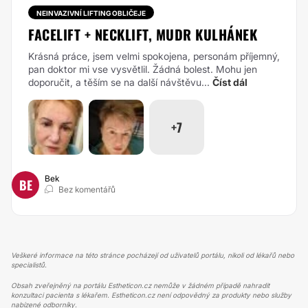
NEINVAZIVNÍ LIFTING OBLIČEJE
FACELIFT + NECKLIFT, MUDR KULHÁNEK
Krásná práce, jsem velmi spokojena, personám příjemný,
pan doktor mi vse vysvětlil. Žádná bolest. Mohu jen
doporučit, a těším se na další návštěvu...
Číst dál
+7
Bek
BE
Bez komentářů
Veškeré informace na této stránce pocházejí od uživatelů portálu, nikoli od lékařů nebo
specialistů.
Obsah zveřejněný na portálu Estheticon.cz nemůže v žádném případě nahradit
konzultaci pacienta s lékařem. Estheticon.cz není odpovědný za produkty nebo služby
nabízené odborníky.