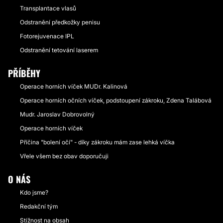
Transplantace vlasů
Odstranění předkožky penisu
Fotorejuvenace IPL
Odstranění tetování laserem
PŘÍBĚHY
Operace horních víček MUDr. Kalinová
Operace horních očních víček, podstoupení zákroku, Zdena Talábová
Mudr. Jaroslav Dobrovolný
Operace horních víček
Příčina "bolení očí" - díky zákroku mám zase lehká víčka
Vřele všem bez obav doporučuji
O NÁS
Kdo jsme?
Redakční tým
Stížnost na obsah