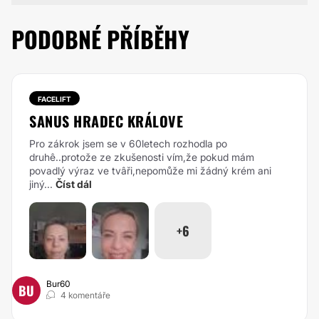
PODOBNÉ PŘÍBĚHY
FACELIFT
SANUS HRADEC KRÁLOVE
Pro zákrok jsem se v 60letech rozhodla po
druhê..protože ze zkušenosti vím,že pokud mám
povadlý výraz ve tvâři,nepomůže mi žádný krém ani
jiný...
Číst dál
+6
Bur60
BU
4 komentáře