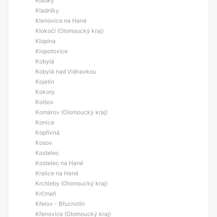
Kladky
Kladníky
Klenovice na Hané
Klokočí (Olomoucký kraj)
Klopina
Klopotovice
Kobylá
Kobylá nad Vidnavkou
Kojetín
Kokory
Kolšov
Komárov (Olomoucký kraj)
Konice
Kopřivná
Kosov
Kostelec
Kostelec na Hané
Kralice na Hané
Krchleby (Olomoucký kraj)
Krčmaň
Křelov - Břuchotín
Křenovice (Olomoucký kraj)