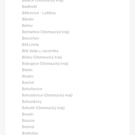
Babice (Olomoucký kraj)
Bedihošť
Bělkovice - Lašťany
Bělotín
Beňov
Bernartice (Olomoucký kraj)
Bezuchov
Bílá Lhota
Bílá Voda u Javorníka
Bílsko (Olomoucký kraj)
Biskupice (Olomoucký kraj)
Blatec
Bludov
Bochoř
Bohuňovice
Bohuslavice (Olomoucký kraj)
Bohuslávky
Bohutín (Olomoucký kraj)
Bousín
Bouzov
Branná
Bratrušov