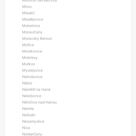
Milotice nad Bečvou
Mírov
Mladeč
Mladějovice
Mohelnice
Moravičany
Moravský Beroun
Mořice
Mostkovice
Mrsklesy
Mutkov
Myslejovice
Nahošovice
Náklo
Náměšť na Hané
Nelešovice
Němčice nad Hanou
Nemile
Neředín
Nezamyslice
Niva
Norberčany