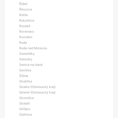
Řídeč
Řikovice
Rohle
Rokytnice
Rouské
Rovensko
Rozstání
Ruda
Ruda nad Moravou
Samotíšky
Seloutky
Senice na Hané
Senička
Šišma
Skalička
Skalka (Olomoucký kraj)
Sklené (Olomoucký kraj)
Skorošice
Skrbeň
Skřípov
Slatinice