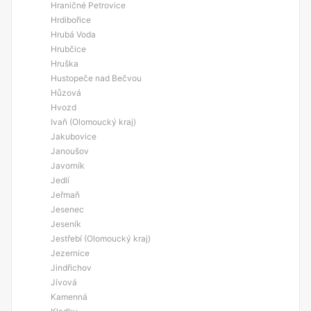
Hraničné Petrovice
Hrdibořice
Hrubá Voda
Hrubčice
Hruška
Hustopeče nad Bečvou
Hůzová
Hvozd
Ivaň (Olomoucký kraj)
Jakubovice
Janoušov
Javorník
Jedlí
Jeřmaň
Jesenec
Jeseník
Jestřebí (Olomoucký kraj)
Jezernice
Jindřichov
Jívová
Kamenná