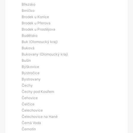
Březsko
Brníčko
Brodek u Konice
Brodek u Přerova
Brodek u Prostějova
Budětsko
Buk (Olomoucký kraj)
Buková
Bukovany (Olomoucký kraj)
Bušín
Býškovice
Bystročice
Bystrovany
Čechy
Čechy pod Kosířem
Čehovice
Čelčice
Čelechovice
Čelechovice na Hané
Černá Voda
Černotín