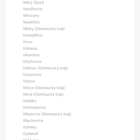
Velký Újezd
Vernířovice
Věrovany
Veselíčko
Věžky (Olomoucký kraj)
Víceměřice
Vícov
Vidnava
Vikantice
Vikýřovice
Vilémov (Olomoucký kraj)
Vincencov
Vitčice
Vlčice (Olomoucký kraj)
Vlkoš (Olomoucký kraj)
Vrbátky
Vrchoslavice
Vřesovice (Olomoucký kraj)
Všechovice
Výkleky
Vyšehoří