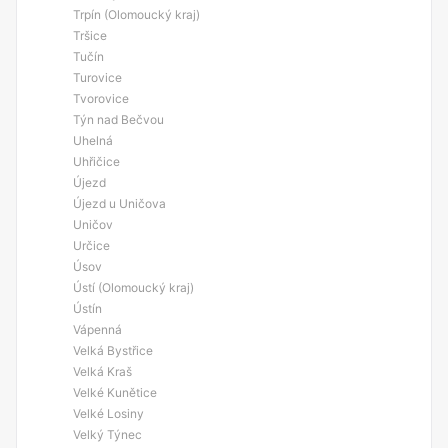
Trpín (Olomoucký kraj)
Tršice
Tučín
Turovice
Tvorovice
Týn nad Bečvou
Uhelná
Uhřičice
Újezd
Újezd u Uničova
Uničov
Určice
Úsov
Ústí (Olomoucký kraj)
Ústín
Vápenná
Velká Bystřice
Velká Kraš
Velké Kunětice
Velké Losiny
Velký Týnec