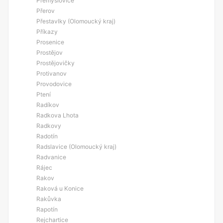
Přemyslovice
Přerov
Přestavlky (Olomoucký kraj)
Příkazy
Prosenice
Prostějov
Prostějovičky
Protivanov
Provodovice
Ptení
Radíkov
Radkova Lhota
Radkovy
Radotín
Radslavice (Olomoucký kraj)
Radvanice
Rájec
Rakov
Raková u Konice
Rakůvka
Rapotín
Rejchartice