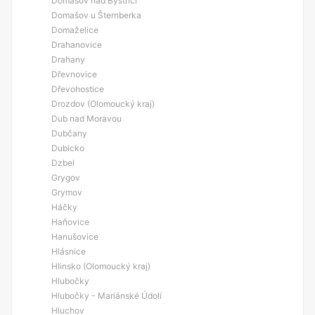
Domašov nad Bystřicí
Domašov u Šternberka
Domaželice
Drahanovice
Drahany
Dřevnovice
Dřevohostice
Drozdov (Olomoucký kraj)
Dub nad Moravou
Dubčany
Dubicko
Dzbel
Grygov
Grymov
Háčky
Haňovice
Hanušovice
Hlásnice
Hlinsko (Olomoucký kraj)
Hlubočky
Hlubočky - Mariánské Údolí
Hluchov