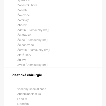
Výšovice
Zábeštní Lhota
Zábřeh
Žákovice
Zámrsky
Zborov
Zdětín (Olomoucký kraj)
Želatovice
Želeč (Olomoucký kraj)
Želechovice
Žerotín (Olomoucký kraj)
Zlaté Hory
Žulová
Zvole (Olomoucký kraj)
Plastická chirurgie
Všechny specializace
Abdominoplastika
Facelift
Lipedém