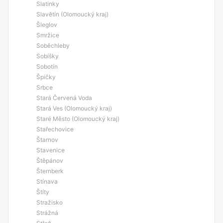
Slatinky
Slavětín (Olomoucký kraj)
Šleglov
Smržice
Soběchleby
Sobíšky
Sobotín
Špičky
Srbce
Stará Červená Voda
Stará Ves (Olomoucký kraj)
Staré Město (Olomoucký kraj)
Stařechovice
Štarnov
Stavenice
Štěpánov
Šternberk
Stínava
Štíty
Stražisko
Strážná