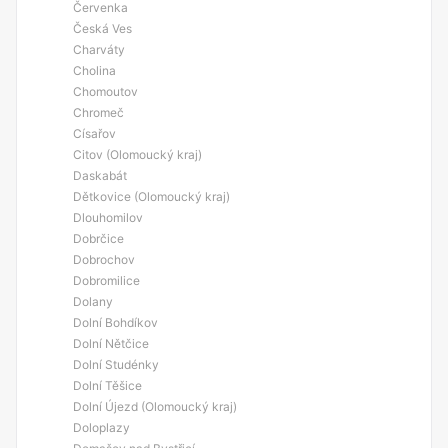
Červenka
Česká Ves
Charváty
Cholina
Chomoutov
Chromeč
Císařov
Citov (Olomoucký kraj)
Daskabát
Dětkovice (Olomoucký kraj)
Dlouhomilov
Dobrčice
Dobrochov
Dobromilice
Dolany
Dolní Bohdíkov
Dolní Nětčice
Dolní Studénky
Dolní Těšice
Dolní Újezd (Olomoucký kraj)
Doloplazy