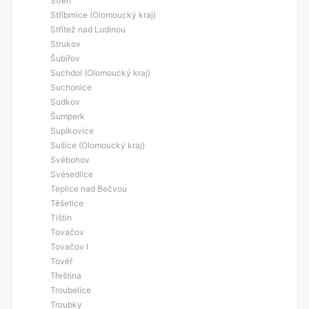
Střeň
Stříbrnice (Olomoucký kraj)
Střítež nad Ludinou
Strukov
Šubířov
Suchdol (Olomoucký kraj)
Suchonice
Sudkov
Šumperk
Supíkovice
Sušice (Olomoucký kraj)
Svébohov
Svésedlice
Teplice nad Bečvou
Těšetice
Tištín
Tovačov
Tovačov I
Tovéř
Třeština
Troubelice
Troubky