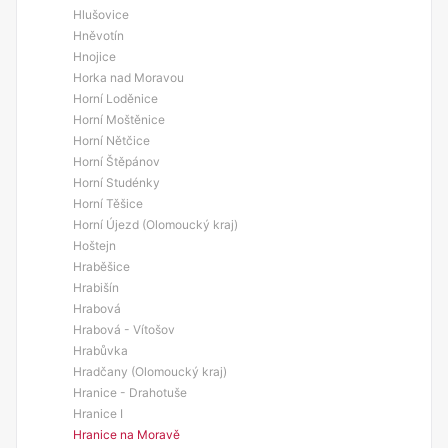
Hlušovice
Hněvotín
Hnojice
Horka nad Moravou
Horní Loděnice
Horní Moštěnice
Horní Nětčice
Horní Štěpánov
Horní Studénky
Horní Těšice
Horní Újezd (Olomoucký kraj)
Hoštejn
Hraběšice
Hrabišín
Hrabová
Hrabová - Vítošov
Hrabůvka
Hradčany (Olomoucký kraj)
Hranice - Drahotuše
Hranice I
Hranice na Moravě