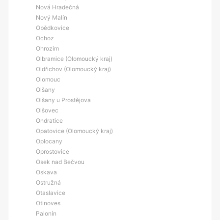
Nová Hradečná
Nový Malín
Obědkovice
Ochoz
Ohrozim
Olbramice (Olomoucký kraj)
Oldřichov (Olomoucký kraj)
Olomouc
Olšany
Olšany u Prostějova
Olšovec
Ondratice
Opatovice (Olomoucký kraj)
Oplocany
Oprostovice
Osek nad Bečvou
Oskava
Ostružná
Otaslavice
Otinoves
Palonín