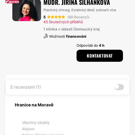
MUDR. JIŘINA ŠILHÁNKOVÁ
Plastický chirurg, Estetický lékař,
zobrazit více
5
(69 Recenzí)
·
45 Skutečných příběhů
1 klinika v oblasti Olomoucký kraj
Možnosti
financování
Odpovídá do
4 h
KONTAKTOVAT
S recenzemi (1)
Hranice na Moravě
Všechny lokality
Alojzov