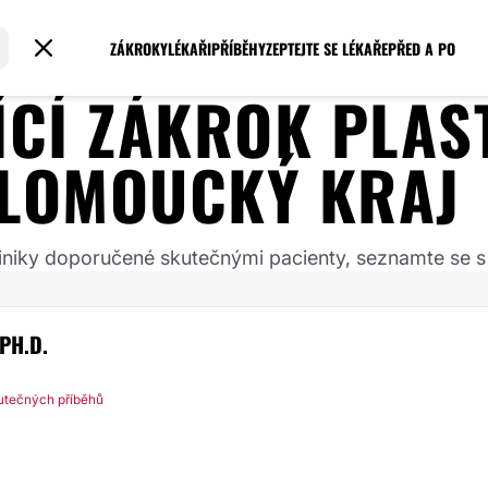
ZÁKROKY
LÉKAŘI
PŘÍBĚHY
ZEPTEJTE SE LÉKAŘE
PŘED A PO
JÍCÍ ZÁKROK
PLAS
LOMOUCKÝ KRAJ
 kliniky doporučené skutečnými pacienty, seznamte se s
PH.D.
utečných příběhů