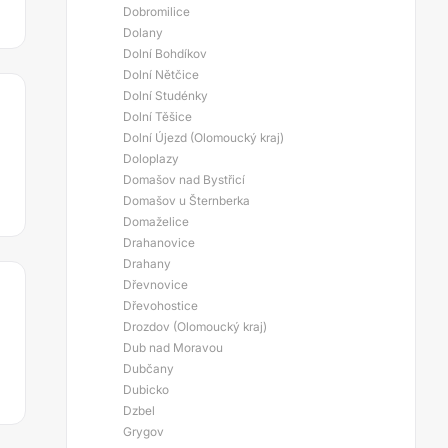
Dobromilice
Dolany
Dolní Bohdíkov
Dolní Nětčice
Dolní Studénky
Dolní Těšice
Dolní Újezd (Olomoucký kraj)
Doloplazy
Domašov nad Bystřicí
Domašov u Šternberka
Domaželice
Drahanovice
Drahany
Dřevnovice
Dřevohostice
Drozdov (Olomoucký kraj)
Dub nad Moravou
Dubčany
Dubicko
Dzbel
Grygov