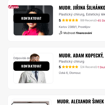
MUDR. JIŘINA ŠILHÁNK
Odpovídá do
4 h
Plastický chirurg, Estetický lé
KONTAKTOVAT
5
·
(69 Recenzí)
45 Sk
Karlov 2389/1, Prostějov
Možnosti
financování
MUDR. ADAM KOPECKÝ, 
Odpovídá do
+72 h
Plastický chirurg
KONTAKTOVAT
5
·
(24 Recenzí)
1 Sku
Úzká 6, Olomouc
MUDR. ALEXANDR ŠIMEK