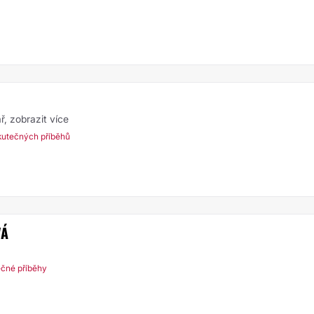
ař,
zobrazit více
kutečných příběhů
VÁ
ečné příběhy