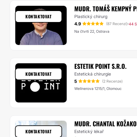
MUDR. TOMÁŠ KEMPNÝ P
KONTAKTOVAT
Plastický chirurg
4.9
·
(87 Recenzí)
44 S
Na čtvrti 22, Ostrava
ESTETIK POINT S.R.O.
KONTAKTOVAT
Estetická chirurgie
5
(2 Recenze)
Wellnerova 1215/1, Olomouc
MUDR. CHANTAL KOŽAKOV
KONTAKTOVAT
Estetický lékař