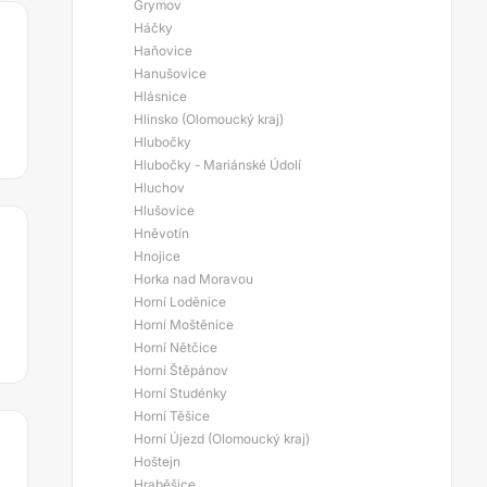
Grymov
Háčky
Haňovice
Hanušovice
Hlásnice
Hlinsko (Olomoucký kraj)
Hlubočky
Hlubočky - Mariánské Údolí
Hluchov
Hlušovice
Hněvotín
Hnojice
Horka nad Moravou
Horní Loděnice
Horní Moštěnice
Horní Nětčice
Horní Štěpánov
Horní Studénky
Horní Těšice
Horní Újezd (Olomoucký kraj)
Hoštejn
Hraběšice