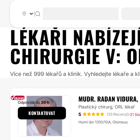
|
LÉKAŘI NABÍZE
CHIRURGIE
V:
O
Více než 999 lékařů a klinik. Vyhledejte lékaře a
MUDR. RADAN VIDURA, 
Odpovídá do
30 h
Plastický chirurg, ORL lékař
KONTAKTOVAT
5
·
(33 Recenzí)
21 Sk
Horní lán 1310/10A, Olomouc