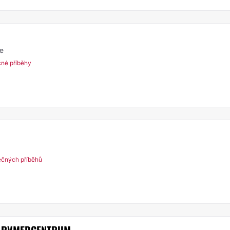
ie
čné příběhy
ečných příběhů