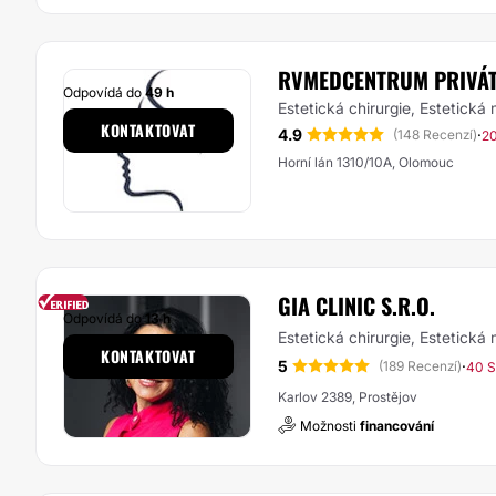
RVMEDCENTRUM PRIVÁTN
Odpovídá do
49 h
Estetická chirurgie, Estetická
KONTAKTOVAT
4.9
·
(148 Recenzí)
20
Horní lán 1310/10A, Olomouc
GIA CLINIC S.R.O.
Odpovídá do
13 h
Estetická chirurgie, Estetická
KONTAKTOVAT
5
·
(189 Recenzí)
40 S
Karlov 2389, Prostějov
Možnosti
financování