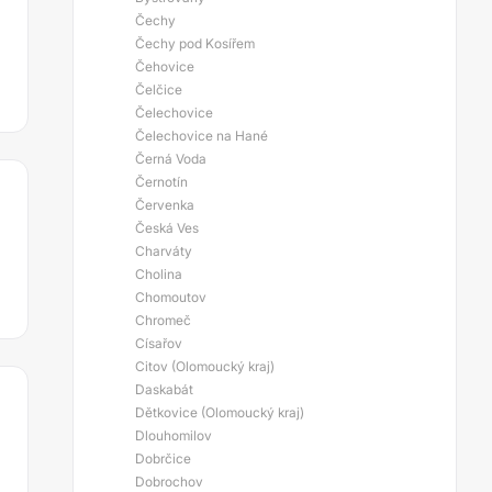
Čechy
Čechy pod Kosířem
Čehovice
Čelčice
Čelechovice
Čelechovice na Hané
Černá Voda
Černotín
Červenka
Česká Ves
Charváty
Cholina
Chomoutov
Chromeč
Císařov
Citov (Olomoucký kraj)
Daskabát
Dětkovice (Olomoucký kraj)
Dlouhomilov
Dobrčice
Dobrochov