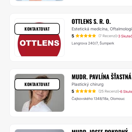
OTTLENS S. R. O.
KONTAKTOVAT
Estetická medicína, Oftalmolog
5
·
(7 Recenzí)
3 Skute
Langrova 240/7, Šumperk
MUDR. PAVLÍNA ŠŤASTNÁ
KONTAKTOVAT
Plastický chirurg
5
·
(25 Recenzí)
6 Skut
Čajkovského 1348/18a, Olomouc