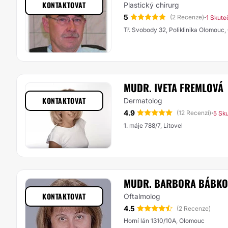
KONTAKTOVAT
Plastický chirurg
5
·
(2 Recenze)
1 Skute
Tř. Svobody 32, Poliklinika Olomouc
MUDR. IVETA FREMLOVÁ
KONTAKTOVAT
Dermatolog
4.9
·
(12 Recenzí)
5 Sk
1. máje 788/7, Litovel
MUDR. BARBORA BÁBKO
KONTAKTOVAT
Oftalmolog
4.5
(2 Recenze)
Horní lán 1310/10A, Olomouc