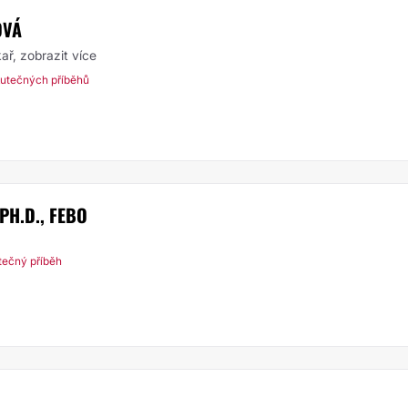
OVÁ
kař,
zobrazit více
utečných příběhů
PH.D., FEBO
tečný příběh