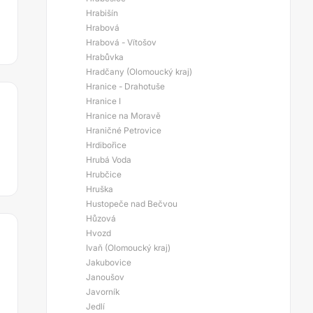
Hrabišín
Hrabová
Hrabová - Vítošov
Hrabůvka
Hradčany (Olomoucký kraj)
Hranice - Drahotuše
Hranice I
Hranice na Moravě
Hraničné Petrovice
Hrdibořice
Hrubá Voda
Hrubčice
Hruška
Hustopeče nad Bečvou
Hůzová
Hvozd
Ivaň (Olomoucký kraj)
Jakubovice
Janoušov
Javorník
Jedlí