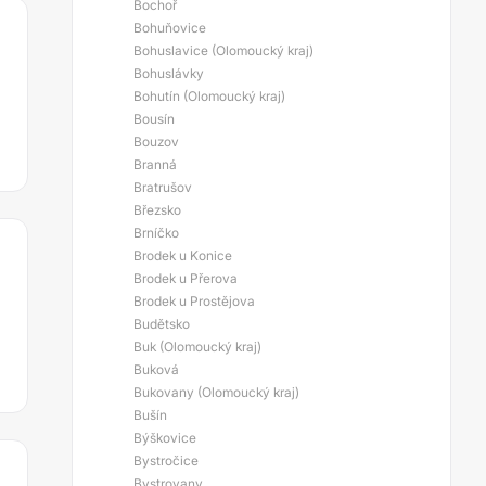
Bochoř
Bohuňovice
Bohuslavice (Olomoucký kraj)
Bohuslávky
Bohutín (Olomoucký kraj)
Bousín
Bouzov
Branná
Bratrušov
Březsko
Brníčko
Brodek u Konice
Brodek u Přerova
Brodek u Prostějova
Budětsko
Buk (Olomoucký kraj)
Buková
Bukovany (Olomoucký kraj)
Bušín
Býškovice
Bystročice
Bystrovany