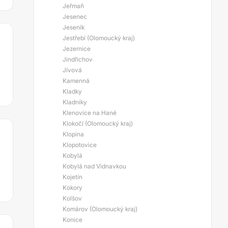
Jeřmaň
Jesenec
Jeseník
Jestřebí (Olomoucký kraj)
Jezernice
Jindřichov
Jívová
Kamenná
Kladky
Kladníky
Klenovice na Hané
Klokočí (Olomoucký kraj)
Klopina
Klopotovice
Kobylá
Kobylá nad Vidnavkou
Kojetín
Kokory
Kolšov
Komárov (Olomoucký kraj)
Konice