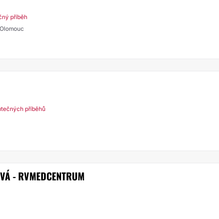
čný příběh
, Olomouc
utečných příběhů
VÁ - RVMEDCENTRUM