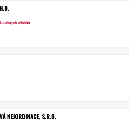
H.D.
kutečných příběhů
Á NEJORDINACE, S.R.O.