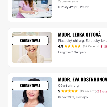
Žádné recenze
U Pošty 423/10, Přerov
MUDR. LENKA OTTOVÁ
KONTAKTOVAT
Plastický chirurg, Estetický lék
4.9
·
(82 Recenzí)
31 S
Langrova 7, Šumperk
MUDR. EVA KOSTRHUNO
KONTAKTOVAT
Cévní chirurg
5
·
(10 Recenzí)
2 Skut
Karlov 2389, Prostějov