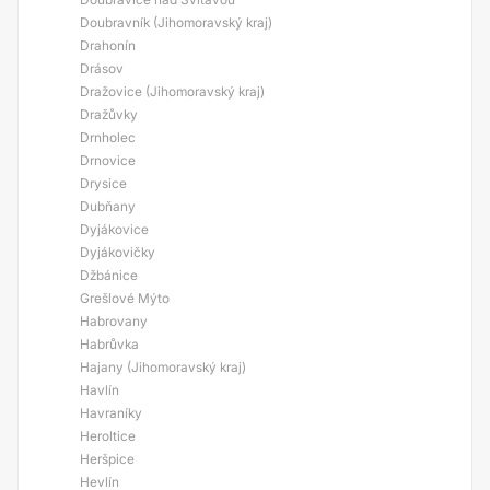
Doubravník (Jihomoravský kraj)
Drahonín
Drásov
Dražovice (Jihomoravský kraj)
Dražůvky
Drnholec
Drnovice
Drysice
Dubňany
Dyjákovice
Dyjákovičky
Džbánice
Grešlové Mýto
Habrovany
Habrůvka
Hajany (Jihomoravský kraj)
Havlín
Havraníky
Heroltice
Heršpice
Hevlín