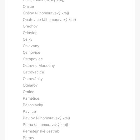
Omice
Onšov (Jihomoravský kraj)
Opatovice (Jihomoravský kraj)
Ořechov
Orlovice
Osiky
Oslavany
Oslnovice
Ostopovice
Ostrov u Macochy
Ostrovačice
Ostrovánky
Otmarov
Otnice
Pamětice
Pasohlávky
Pavlice
Pavlov (Jihomoravský kraj)
Perná (Jihomoravský kraj)
Pernštejnské Jestřabí
Petrov