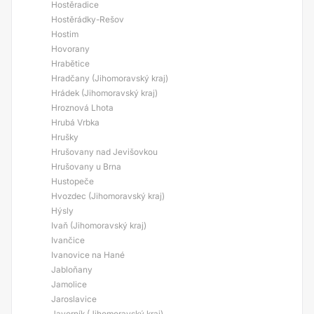
Hostěradice
Hostěrádky-Rešov
Hostim
Hovorany
Hrabětice
Hradčany (Jihomoravský kraj)
Hrádek (Jihomoravský kraj)
Hroznová Lhota
Hrubá Vrbka
Hrušky
Hrušovany nad Jevišovkou
Hrušovany u Brna
Hustopeče
Hvozdec (Jihomoravský kraj)
Hýsly
Ivaň (Jihomoravský kraj)
Ivančice
Ivanovice na Hané
Jabloňany
Jamolice
Jaroslavice
Javorník (Jihomoravský kraj)