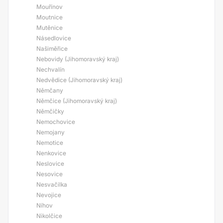
Mouřínov
Moutnice
Mutěnice
Násedlovice
Našiměřice
Nebovidy (Jihomoravský kraj)
Nechvalín
Nedvědice (Jihomoravský kraj)
Němčany
Němčice (Jihomoravský kraj)
Němčičky
Nemochovice
Nemojany
Nemotice
Nenkovice
Neslovice
Nesovice
Nesvačilka
Nevojice
Níhov
Nikolčice