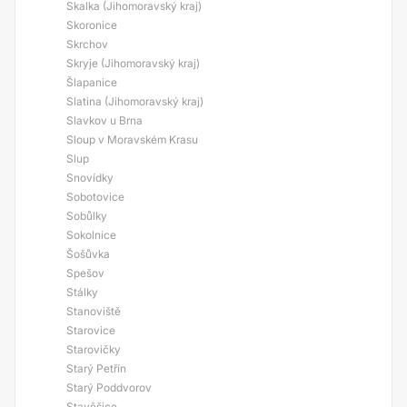
Skalka (Jihomoravský kraj)
Skoronice
Skrchov
Skryje (Jihomoravský kraj)
Šlapanice
Slatina (Jihomoravský kraj)
Slavkov u Brna
Sloup v Moravském Krasu
Slup
Snovídky
Sobotovice
Sobůlky
Sokolnice
Šošůvka
Spešov
Stálky
Stanoviště
Starovice
Starovičky
Starý Petřín
Starý Poddvorov
Stavěšice