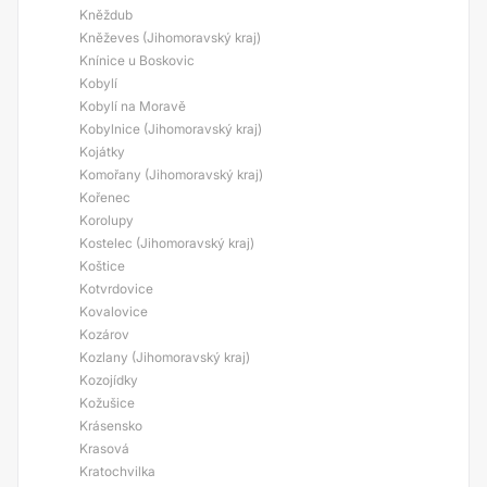
Kněždub
Kněževes (Jihomoravský kraj)
Knínice u Boskovic
Kobylí
Kobylí na Moravě
Kobylnice (Jihomoravský kraj)
Kojátky
Komořany (Jihomoravský kraj)
Kořenec
Korolupy
Kostelec (Jihomoravský kraj)
Koštice
Kotvrdovice
Kovalovice
Kozárov
Kozlany (Jihomoravský kraj)
Kozojídky
Kožušice
Krásensko
Krasová
Kratochvilka