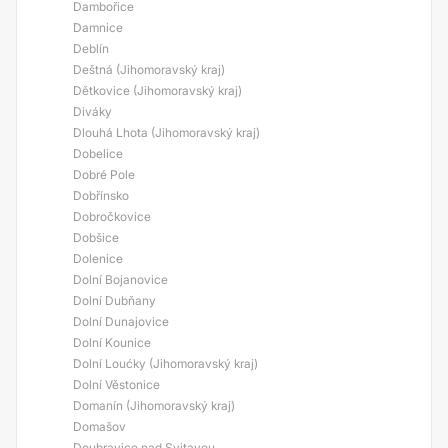
Dambořice
Damnice
Deblín
Deštná (Jihomoravský kraj)
Dětkovice (Jihomoravský kraj)
Diváky
Dlouhá Lhota (Jihomoravský kraj)
Dobelice
Dobré Pole
Dobřínsko
Dobročkovice
Dobšice
Dolenice
Dolní Bojanovice
Dolní Dubňany
Dolní Dunajovice
Dolní Kounice
Dolní Loućky (Jihomoravský kraj)
Dolní Věstonice
Domanín (Jihomoravský kraj)
Domašov
Doubravice nad Svitavou