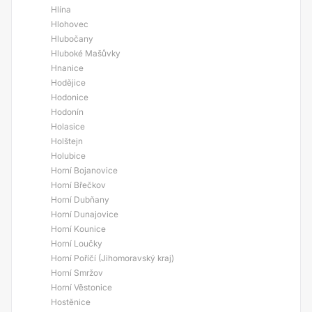
Hlína
Hlohovec
Hlubočany
Hluboké Mašůvky
Hnanice
Hodějice
Hodonice
Hodonín
Holasice
Holštejn
Holubice
Horní Bojanovice
Horní Břečkov
Horní Dubňany
Horní Dunajovice
Horní Kounice
Horní Loučky
Horní Poříčí (Jihomoravský kraj)
Horní Smržov
Horní Věstonice
Hostěnice