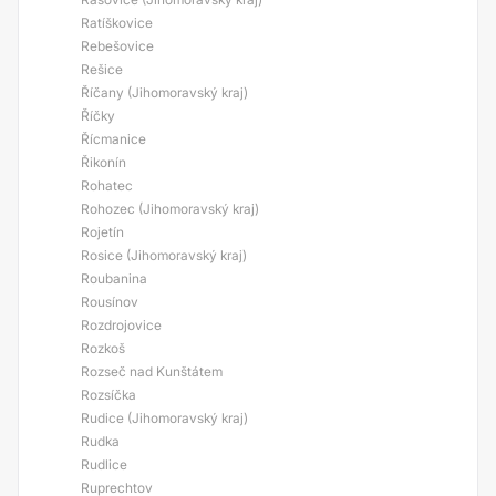
Ratíškovice
Rebešovice
Rešice
Říčany (Jihomoravský kraj)
Říčky
Řícmanice
Řikonín
Rohatec
Rohozec (Jihomoravský kraj)
Rojetín
Rosice (Jihomoravský kraj)
Roubanina
Rousínov
Rozdrojovice
Rozkoš
Rozseč nad Kunštátem
Rozsíčka
Rudice (Jihomoravský kraj)
Rudka
Rudlice
Ruprechtov