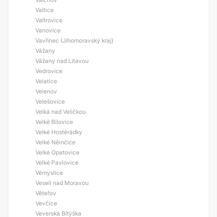
Valtice
Valtrovice
Vanovice
Vavřinec (Jihomoravský kraj)
Vážany
Vážany nad Litavou
Vedrovice
Velatice
Velenov
Velešovice
Velká nad Veličkou
Velké Bílovice
Velké Hostěrádky
Velké Němčice
Velké Opatovice
Velké Pavlovice
Vémyslice
Veselí nad Moravou
Věteřov
Vevčice
Veverská Bítýška