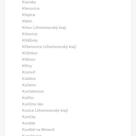
Kravsko
Křenovice
Křepice
Křetín
Krhov (Jihomoravský kraj)
Krhovice
Křídlůvky
Křižanovice (Jihomoravský kraj)
Křižínkov
Křtěnov
Křtiny
Krumvíř
Kubšice
Kučerov
Kuchařovice
Kulířov
Kunčina Ves
Kunice (Jihomoravský kraj)
Kuničky
Kunštát
Kunštát na Moravě
Kupařovice