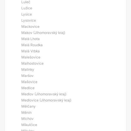
Luleč
Lužice
Lysice
Lysovice
Mackovice
Makov (Jihomoravský kraj)
Malá Lhota
Malá Roudka
Malá Vrbka
Malešovice
Malhostovice
Malínky
Maršov
Mašovice
Medlice
Medlov (Jihomoravský kraj)
Medlovice (Jihomoravský kraj)
Mělčany
Měnín
Míchov
Mikulčice
Mikulov