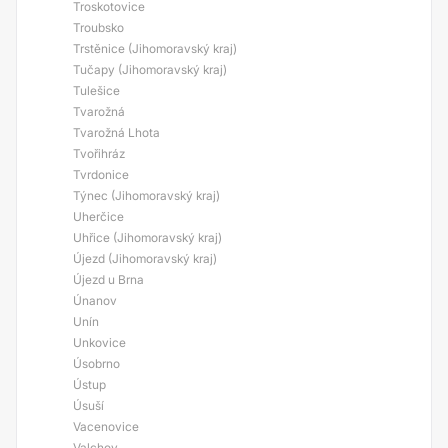
Troskotovice
Troubsko
Trstěnice (Jihomoravský kraj)
Tučapy (Jihomoravský kraj)
Tulešice
Tvarožná
Tvarožná Lhota
Tvořihráz
Tvrdonice
Týnec (Jihomoravský kraj)
Uherčice
Uhřice (Jihomoravský kraj)
Újezd (Jihomoravský kraj)
Újezd u Brna
Únanov
Unín
Unkovice
Úsobrno
Ústup
Úsuší
Vacenovice
Valchov