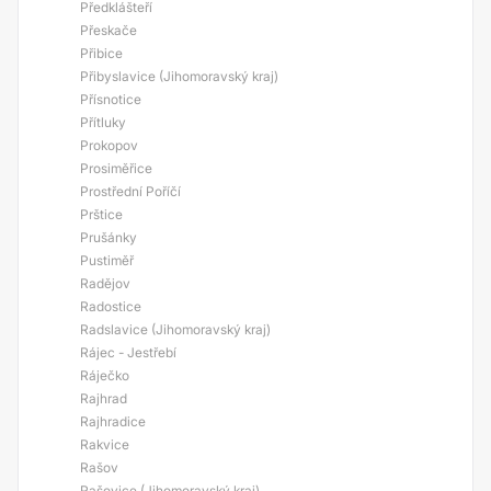
Předklášteří
Přeskače
Přibice
Přibyslavice (Jihomoravský kraj)
Přísnotice
Přítluky
Prokopov
Prosiměřice
Prostřední Poříčí
Prštice
Prušánky
Pustiměř
Radějov
Radostice
Radslavice (Jihomoravský kraj)
Rájec - Jestřebí
Ráječko
Rajhrad
Rajhradice
Rakvice
Rašov
Rašovice (Jihomoravský kraj)