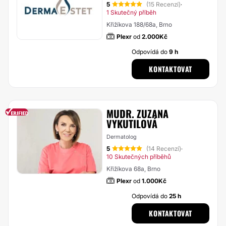
5
(15 Recenzí)
·
1 Skutečný příběh
Křižíkova 188/68a, Brno
Plexr
od
2.000Kč
Odpovídá do
9 h
KONTAKTOVAT
MUDR. ZUZANA
VYKUTILOVÁ
Dermatolog
5
(14 Recenzí)
·
10 Skutečných příběhů
Křižíkova 68a, Brno
Plexr
od
1.000Kč
Odpovídá do
25 h
KONTAKTOVAT