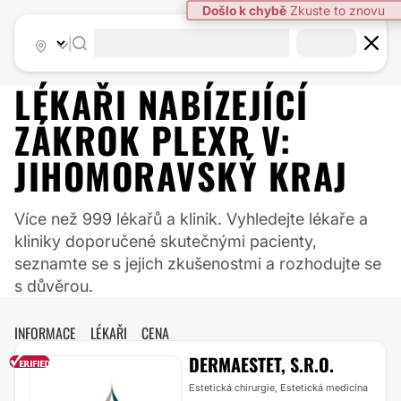
|
LÉKAŘI NABÍZEJÍCÍ
ZÁKROK
PLEXR
V:
JIHOMORAVSKÝ KRAJ
Více než 999 lékařů a klinik. Vyhledejte lékaře a
kliniky doporučené skutečnými pacienty,
seznamte se s jejich zkušenostmi a rozhodujte se
s důvěrou.
INFORMACE
LÉKAŘI
CENA
DERMAESTET, S.R.O.
Estetická chirurgie, Estetická medicína