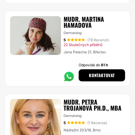
MUDR. MARTINA
HAMADOVÁ
Dermatolog
5
(78 Recenzí)
·
22 Skutečných příběhů
Jana Palacha 21, Břeclav
Odpovídá do
61 h
KONTAKTOVAT
MUDR. PETRA
TROJANOVÁ PH.D., MBA
Dermatolog
5
(1 Recenze)
Nádražní 203/16, Brno