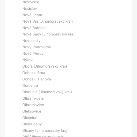
Nížkovice
Nosislav
Nová Lhota
Nová Ves (Jihomoravský kraj)
Nové Bránice
Nové Sady (Jihomoravský kraj)
Novosedly
Nový Poddvorov
Nový Přerov
Nýrov
Obora (Jihomoravský kraj)
Ochoz u Brna
Ochoz u Tišnova
Odrovice
Okrouhlá (Jihomoravský kraj)
Olbramkostel
Olbramovice
Oleksovice
Olešnice
Olomučany
Olšany (Jihomoravský kraj)
Olší (Jihomoravský kraj)