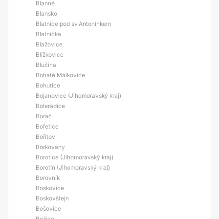
Blanné
Blansko
Blatnice pod sv.Antonínkem
Blatnička
Blažovice
Blížkovice
Blučina
Bohaté Málkovice
Bohutice
Bojanovice (Jihomoravský kraj)
Boleradice
Borač
Bořetice
Bořitov
Borkovany
Borotice (Jihomoravský kraj)
Borotín (Jihomoravský kraj)
Borovník
Boskovice
Boskovštejn
Bošovice
Božice