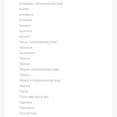
Svatoslav (Jihomoravský kraj)
Světlá
Svinošice
Svitávka
Synalov
Syrovice
Syrovín
Tasov (Jihomoravský kraj)
Tasovice
Tavíkovice
Telnice
Těmice
Terezín (Jihomoravský kraj)
Těšany
Těšetice (Jihomoravský kraj)
Tetčice
Tišnov
Tišnovská Nová Ves
Topolany
Trboušany
Trnové Pole