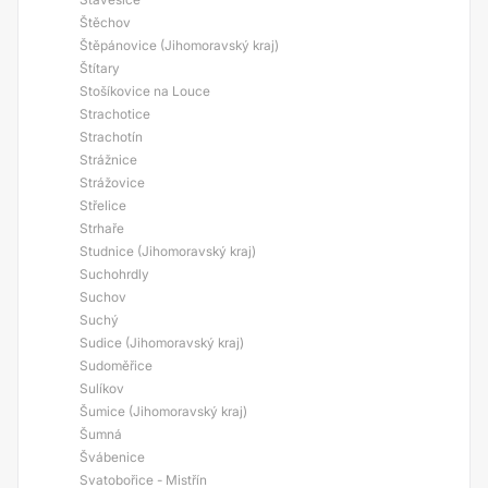
Štěchov
Štěpánovice (Jihomoravský kraj)
Štítary
Stošíkovice na Louce
Strachotice
Strachotín
Strážnice
Strážovice
Střelice
Strhaře
Studnice (Jihomoravský kraj)
Suchohrdly
Suchov
Suchý
Sudice (Jihomoravský kraj)
Sudoměřice
Sulíkov
Šumice (Jihomoravský kraj)
Šumná
Švábenice
Svatobořice - Mistřín