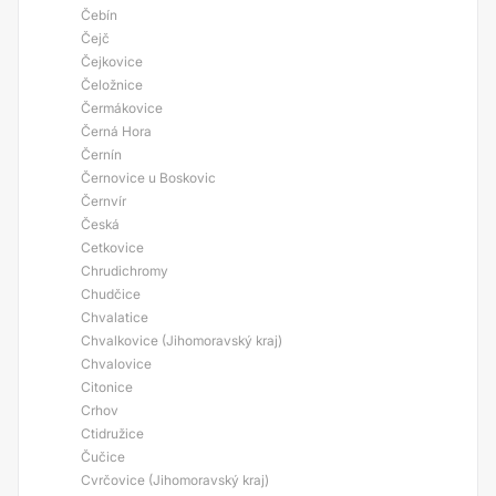
Čebín
Čejč
Čejkovice
Čeložnice
Čermákovice
Černá Hora
Černín
Černovice u Boskovic
Černvír
Česká
Cetkovice
Chrudichromy
Chudčice
Chvalatice
Chvalkovice (Jihomoravský kraj)
Chvalovice
Citonice
Crhov
Ctidružice
Čučice
Cvrčovice (Jihomoravský kraj)