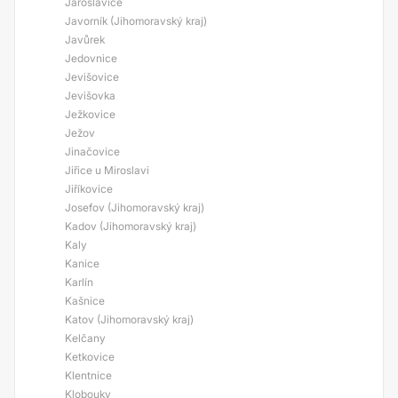
Jaroslavice
Javorník (Jihomoravský kraj)
Javůrek
Jedovnice
Jevišovice
Jevišovka
Ježkovice
Ježov
Jinačovice
Jiřice u Miroslavi
Jiříkovice
Josefov (Jihomoravský kraj)
Kadov (Jihomoravský kraj)
Kaly
Kanice
Karlín
Kašnice
Katov (Jihomoravský kraj)
Kelčany
Ketkovice
Klentnice
Klobouky