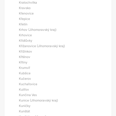
Kratochvilka
Kravsko
Křenovice
Křepice
Křetín
Krhov (Jihomoravský kraj)
Krhovice
Křídlůvky
Křižanovice (Jihomoravský kraj)
Křižínkov
Křtěnov
Křtiny
Krumvíř
Kubšice
Kučerov
Kuchařovice
Kulířov
Kunčina Ves
Kunice (Jihomoravský kraj)
Kuničky
Kunštát