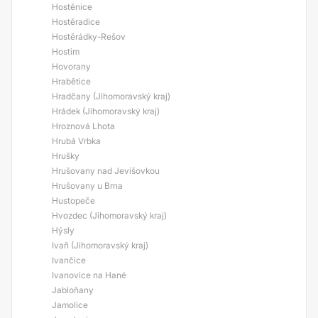
Hostěnice
Hostěradice
Hostěrádky-Rešov
Hostim
Hovorany
Hrabětice
Hradčany (Jihomoravský kraj)
Hrádek (Jihomoravský kraj)
Hroznová Lhota
Hrubá Vrbka
Hrušky
Hrušovany nad Jevišovkou
Hrušovany u Brna
Hustopeče
Hvozdec (Jihomoravský kraj)
Hýsly
Ivaň (Jihomoravský kraj)
Ivančice
Ivanovice na Hané
Jabloňany
Jamolice