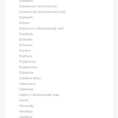
Domašov
Doubravice nad Svitavou
Doubravník (Jihomoravský kraj)
Drahonín
Drásov
Dražovice (Jihomoravský kraj)
Dražůvky
Drnholec
Drnovice
Drysice
Dubňany
Dyjákovice
Dyjákovičky
Džbánice
Grešlové Mýto
Habrovany
Habrůvka
Hajany (Jihomoravský kraj)
Havlín
Havraníky
Heroltice
Heršpice