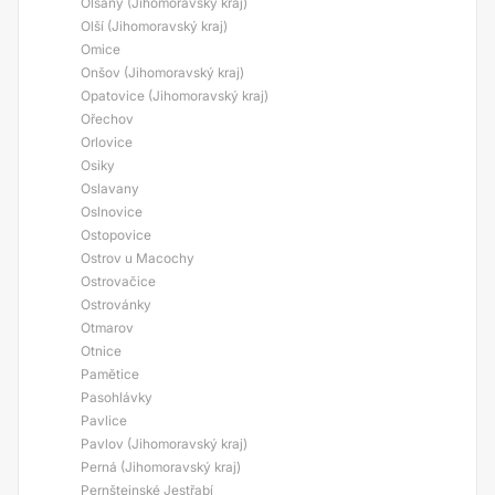
Olšany (Jihomoravský kraj)
Olší (Jihomoravský kraj)
Omice
Onšov (Jihomoravský kraj)
Opatovice (Jihomoravský kraj)
Ořechov
Orlovice
Osiky
Oslavany
Oslnovice
Ostopovice
Ostrov u Macochy
Ostrovačice
Ostrovánky
Otmarov
Otnice
Pamětice
Pasohlávky
Pavlice
Pavlov (Jihomoravský kraj)
Perná (Jihomoravský kraj)
Pernštejnské Jestřabí