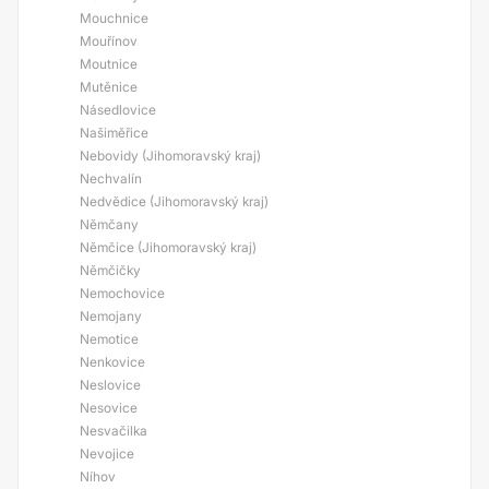
Mouchnice
Mouřínov
Moutnice
Mutěnice
Násedlovice
Našiměřice
Nebovidy (Jihomoravský kraj)
Nechvalín
Nedvědice (Jihomoravský kraj)
Němčany
Němčice (Jihomoravský kraj)
Němčičky
Nemochovice
Nemojany
Nemotice
Nenkovice
Neslovice
Nesovice
Nesvačilka
Nevojice
Níhov