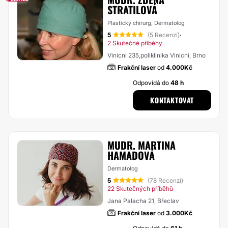
STRATILOVÁ
Plastický chirurg, Dermatolog
5
(5 Recenzí)
·
2 Skutečné příběhy
Vinicni 235,poliklinika Vinicni, Brno
Frakční laser
od
4.000Kč
Odpovídá do
48 h
KONTAKTOVAT
MUDR. MARTINA
HAMADOVÁ
Dermatolog
5
(78 Recenzí)
·
22 Skutečných příběhů
Jana Palacha 21, Břeclav
Frakční laser
od
3.000Kč