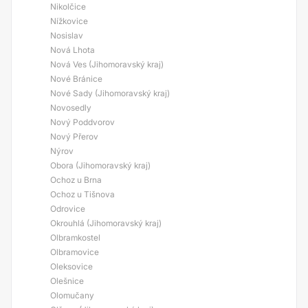
Nikolčice
Nížkovice
Nosislav
Nová Lhota
Nová Ves (Jihomoravský kraj)
Nové Bránice
Nové Sady (Jihomoravský kraj)
Novosedly
Nový Poddvorov
Nový Přerov
Nýrov
Obora (Jihomoravský kraj)
Ochoz u Brna
Ochoz u Tišnova
Odrovice
Okrouhlá (Jihomoravský kraj)
Olbramkostel
Olbramovice
Oleksovice
Olešnice
Olomučany