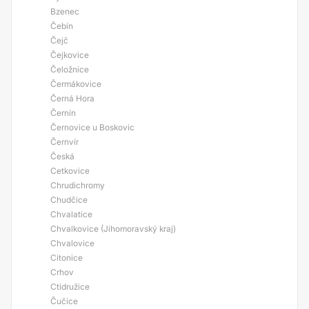
Bzenec
Čebín
Čejč
Čejkovice
Čeložnice
Čermákovice
Černá Hora
Černín
Černovice u Boskovic
Černvír
Česká
Cetkovice
Chrudichromy
Chudčice
Chvalatice
Chvalkovice (Jihomoravský kraj)
Chvalovice
Citonice
Crhov
Ctidružice
Čučice