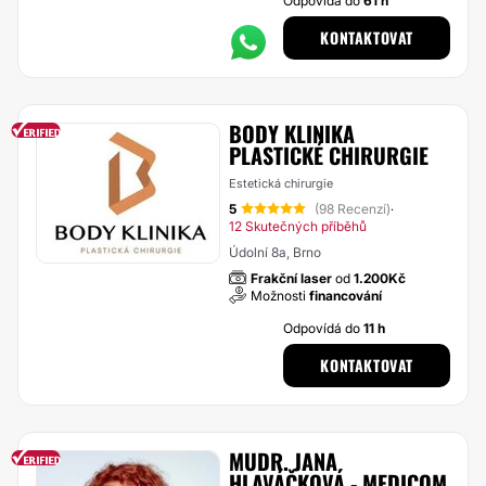
Odpovídá do
61 h
KONTAKTOVAT
BODY KLINIKA
PLASTICKÉ CHIRURGIE
Estetická chirurgie
5
(98 Recenzí)
·
12 Skutečných příběhů
Údolní 8a, Brno
Frakční laser
od
1.200Kč
Možnosti
financování
Odpovídá do
11 h
KONTAKTOVAT
MUDR. JANA
HLAVÁČKOVÁ - MEDICOM