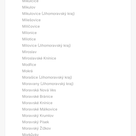
Mikulčice
Mikulov
Mikulovice (Jihomoravský kraj)
Milešovice
Milíčovice
Milonice
Milotice
Milovice (Jihomoravský kraj)
Miroslav
Miroslavské Knínice
Modřice
Mokrá
Morašice (Jihomoravský kraj)
Moravany (Jihomoravský kraj)
Moravská Nová Ves
Moravské Bránice
Moravské Knínice
Moravské Málkovice
Moravský Krumlov
Moravský Písek
Moravský Žižkov
Morkůvky