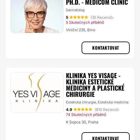
PH.D. - MEDICOM CLINIC
Dermatolog
5
(35 Recenzí)
·
5 Skutečných příběhů
Viniční 235, Brno
KONTAKTOVAT
KLINIKA YES VISAGE -
KLINIKA ESTETICKÉ
MEDICÍNY A PLASTICKÉ
CHIRURGIE
Estetická chirurgie, Estetická medicína
4.9
(810 Recenzí)
·
74 Skutečných příběhů
K Sopce 30, Praha
KONTAKTOVAT