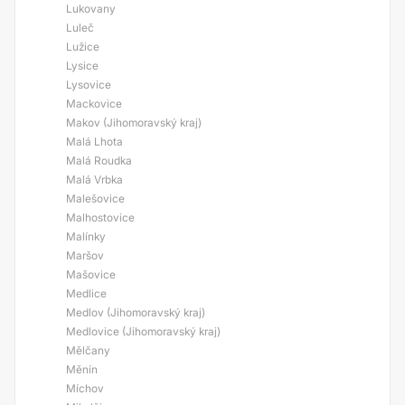
Lukovany
Luleč
Lužice
Lysice
Lysovice
Mackovice
Makov (Jihomoravský kraj)
Malá Lhota
Malá Roudka
Malá Vrbka
Malešovice
Malhostovice
Malínky
Maršov
Mašovice
Medlice
Medlov (Jihomoravský kraj)
Medlovice (Jihomoravský kraj)
Mělčany
Měnín
Míchov