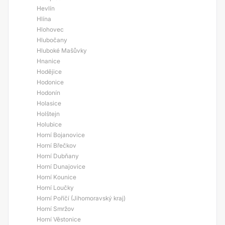
Hevlín
Hlína
Hlohovec
Hlubočany
Hluboké Mašůvky
Hnanice
Hodějice
Hodonice
Hodonín
Holasice
Holštejn
Holubice
Horní Bojanovice
Horní Břečkov
Horní Dubňany
Horní Dunajovice
Horní Kounice
Horní Loučky
Horní Poříčí (Jihomoravský kraj)
Horní Smržov
Horní Věstonice