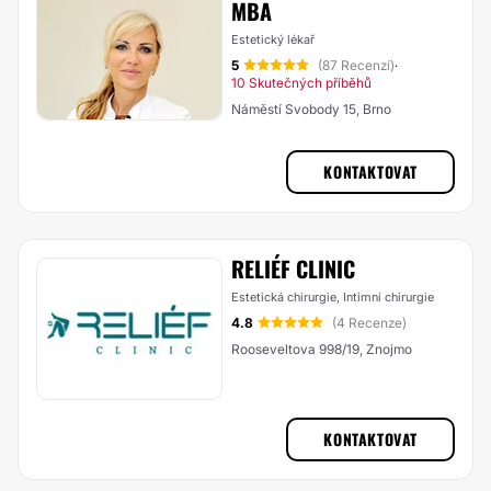
MBA
Estetický lékař
5
(87 Recenzí)
·
10 Skutečných příběhů
Náměstí Svobody 15, Brno
KONTAKTOVAT
RELIÉF CLINIC
Estetická chirurgie, Intimní chirurgie
4.8
(4 Recenze)
Rooseveltova 998/19, Znojmo
KONTAKTOVAT