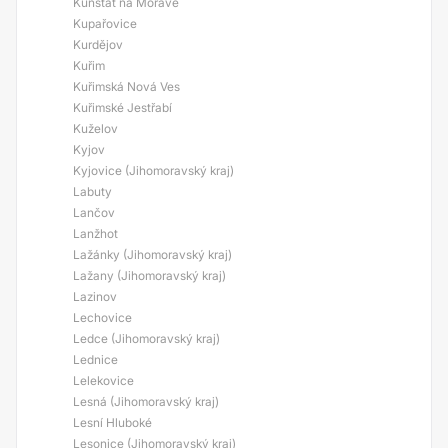
Kunštát na Moravě
Kupařovice
Kurdějov
Kuřim
Kuřimská Nová Ves
Kuřimské Jestřabí
Kuželov
Kyjov
Kyjovice (Jihomoravský kraj)
Labuty
Lančov
Lanžhot
Lažánky (Jihomoravský kraj)
Lažany (Jihomoravský kraj)
Lazinov
Lechovice
Ledce (Jihomoravský kraj)
Lednice
Lelekovice
Lesná (Jihomoravský kraj)
Lesní Hluboké
Lesonice (Jihomoravský kraj)