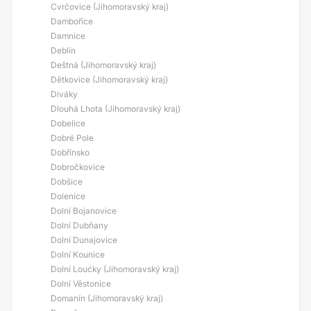
Cvrčovice (Jihomoravský kraj)
Dambořice
Damnice
Deblín
Deštná (Jihomoravský kraj)
Dětkovice (Jihomoravský kraj)
Diváky
Dlouhá Lhota (Jihomoravský kraj)
Dobelice
Dobré Pole
Dobřínsko
Dobročkovice
Dobšice
Dolenice
Dolní Bojanovice
Dolní Dubňany
Dolní Dunajovice
Dolní Kounice
Dolní Loućky (Jihomoravský kraj)
Dolní Věstonice
Domanín (Jihomoravský kraj)