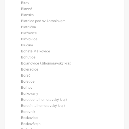
Bítov
Blanné
Blansko
Blatnice pod sv.Antonínkem
Blatnička
Blažovice
Blížkovice
Blučina
Bohaté Málkovice
Bohutice
Bojanovice (Jihomoravský kraj)
Boleradice
Borač
Bořetice
Bořitov
Borkovany
Borotice (Jihomoravský kraj)
Borotín (Jihomoravský kraj)
Borovník
Boskovice
Boskovštejn