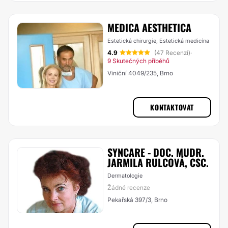
MEDICA AESTHETICA
Estetická chirurgie, Estetická medicína
4.9
(47 Recenzí)
·
9 Skutečných příběhů
Viniční 4049/235, Brno
KONTAKTOVAT
SYNCARE - DOC. MUDR.
JARMILA RULCOVÁ, CSC.
Dermatologie
Žádné recenze
Pekařská 397/3, Brno