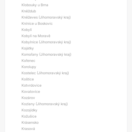
Klobouky u Brna
Kněždub
Kněževes (Jihomoravský kraj)
Knínice u Boskovic
Kobylí
Kobylí na Moravě
Kobylnice (Jihomoravský kraj)
Kojátky
Komořany (Jihomoravský kraj)
Kořenec
Korolupy
Kostelec (Jihomoravský kraj)
Koštice
Kotvrdovice
Kovalovice
Kozárov
Kozlany (Jihomoravský kraj)
Kozojídky
Kožušice
Krásensko
Krasová