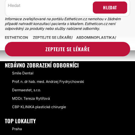
HLEDAT
Informace zveřejňované na portálu Estheticon.cz nemohou v žádném
případě nahradit konzultaci pacienta s lékařem. Estheticon.cz není
odpovědný za produkty nebo služby nabízené odborníky.
ESTHETICON
ZEPTEJTE SE LÉKAŘE
ABDOMINOPLASTIKA
ABDOMINOPLASTIKA S KYLOU
ZEPTEJTE SE LÉKAŘE
NEDÁVNO ZOBRAZENÍ ODBORNÍCI
Smile Dental
Prof. n. dr hab. med. Andrzej Frydrychowski
Dermaestet, s.r.o.
MDDr. Tereza Rytířová
CBP KLINIKA plastické chirurgie
TOP LOKALITY
Praha