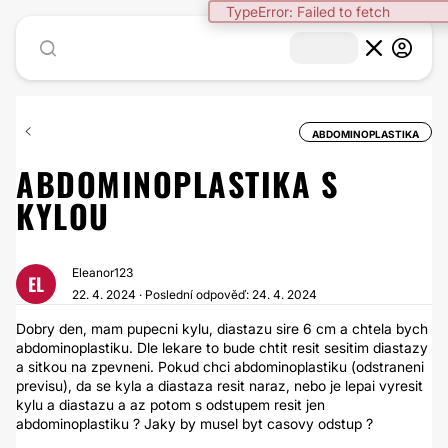
TypeError: Failed to fetch
ABDOMINOPLASTIKA
ABDOMINOPLASTIKA S
KYLOU
Eleanor123
EL
22. 4. 2024 · Poslední odpověď: 24. 4. 2024
Dobry den, mam pupecni kylu, diastazu sire 6 cm a chtela bych
abdominoplastiku. Dle lekare to bude chtit resit sesitim diastazy
a sitkou na zpevneni. Pokud chci abdominoplastiku (odstraneni
previsu), da se kyla a diastaza resit naraz, nebo je lepai vyresit
kylu a diastazu a az potom s odstupem resit jen
abdominoplastiku ? Jaky by musel byt casovy odstup ?