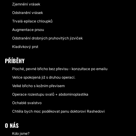
Zjemnění vrásek
Odstranění vrásek
Trvalá epilace chloupků
Augmentace prsou
Odstranění drobných pruhovitých jizviček
Kladívkový prst
PŘÍBĚHY
Ploché, pevné břicho bez převisu - konzultace po emailu
Velice spokojená již s druhou operací.
Velké břicho s kožním převisem
Operace rozestupu svalů + abdominoplastika
Ochablé svalstvo
Chtěla bych moc poděkovat panu doktorovi Rashedovi
O NÁS
Kdo jsme?