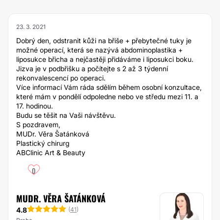
23. 3. 2021
Dobrý den, odstranit kůži na břiše + přebytečné tuky je
možné operací, která se nazývá abdominoplastika +
liposukce břicha a nejčastěji přidáváme i liposukci boku.
Jizva je v podbřišku a počítejte s 2 až 3 týdenní
rekonvalescencí po operaci.
Více informací Vám ráda sdělím během osobní konzultace,
které mám v pondělí odpoledne nebo ve středu mezi 11. a
17. hodinou.
Budu se těšit na Vaši návštěvu.
S pozdravem,
MUDr. Věra Šatánková
Plastický chirurg
ABClinic Art & Beauty
0
MUDR. VĚRA ŠATÁNKOVÁ
4.8
(
41
)