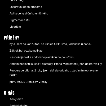
Endolifting
Laserová léčba bradavic
Aplikace kysličníku uhličitého
Pigmentace rtů
Lipedém
PŘÍBĚHY
byla jsem na konzultaci na klinice CBP Brno, Vídeňská u pana...
Zákrok byl bez komplikací
Nespokojenost s abdominoplastikou na pojišťovnu
Abdominoplastika, sešití diastázy, Praha Mediestetik, pan doktor Veliký
Reoperace břicha: 2 roky jsem sbírala odvahu ....teď mám opravené
bříško
prim. MUDr. Bronislav Vřeský
O NÁS
Kdo jsme?
Redakční tým