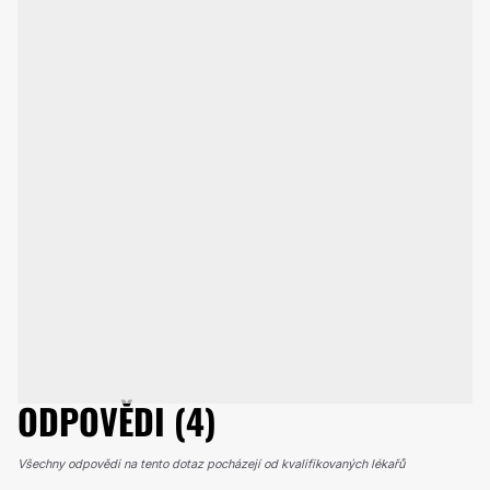
ODPOVĚDI (4)
Všechny odpovědi na tento dotaz pocházejí od kvalifikovaných lékařů