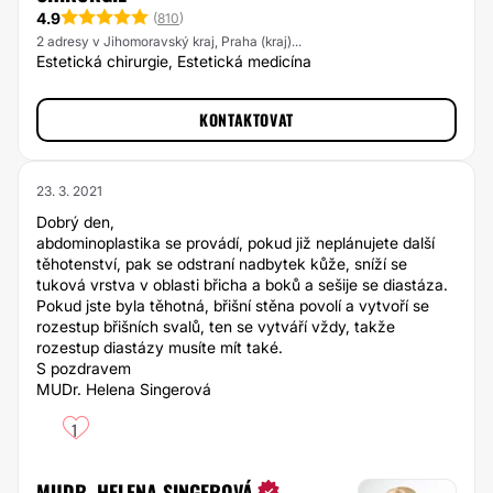
4.9
(
810
)
2 adresy v Jihomoravský kraj, Praha (kraj)...
Estetická chirurgie, Estetická medicína
KONTAKTOVAT
23. 3. 2021
Dobrý den,
abdominoplastika se provádí, pokud již neplánujete další
těhotenství, pak se odstraní nadbytek kůže, sníží se
tuková vrstva v oblasti břicha a boků a sešije se diastáza.
Pokud jste byla těhotná, břišní stěna povolí a vytvoří se
rozestup břišních svalů, ten se vytváří vždy, takže
rozestup diastázy musíte mít také.
S pozdravem
MUDr. Helena Singerová
1
MUDR. HELENA SINGEROVÁ