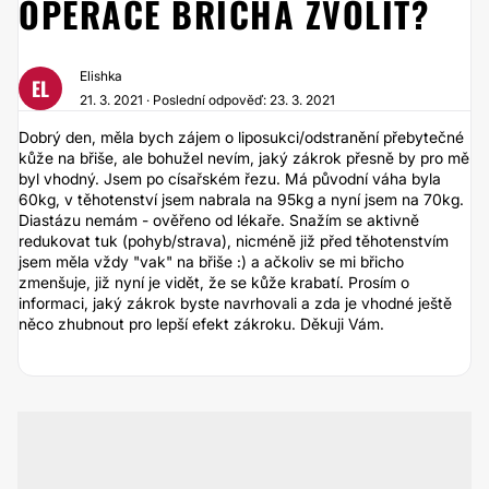
OPERACE BŘICHA ZVOLIT?
Elishka
EL
21. 3. 2021 · Poslední odpověď: 23. 3. 2021
Dobrý den, měla bych zájem o liposukci/odstranění přebytečné
kůže na břiše, ale bohužel nevím, jaký zákrok přesně by pro mě
byl vhodný. Jsem po císařském řezu. Má původní váha byla
60kg, v těhotenství jsem nabrala na 95kg a nyní jsem na 70kg.
Diastázu nemám - ověřeno od lékaře. Snažím se aktivně
redukovat tuk (pohyb/strava), nicméně již před těhotenstvím
jsem měla vždy "vak" na břiše :) a ačkoliv se mi břicho
zmenšuje, již nyní je vidět, že se kůže krabatí. Prosím o
informaci, jaký zákrok byste navrhovali a zda je vhodné ještě
něco zhubnout pro lepší efekt zákroku. Děkuji Vám.