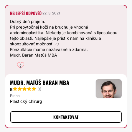
NEJLEPŠÍ ODPOVĚĎ
·
22. 3. 2021
Dobrý deň prajem.
Pri prebytočnej koži na bruchu je vhodná
abdominoplastika. Niekedy je kombinovaná s liposukcou
tejto oblasti. Najlepšie je prísť k nám na kliniku a
skonzultovať možnosti :-)
Konzultácie máme nezávazné a zdarma.
Mudr. Baran Matúš MBA
2
MUDR. MATÚŠ BARAN MBA
5
(
1
)
Praha
Plastický chirurg
KONTAKTOVAT