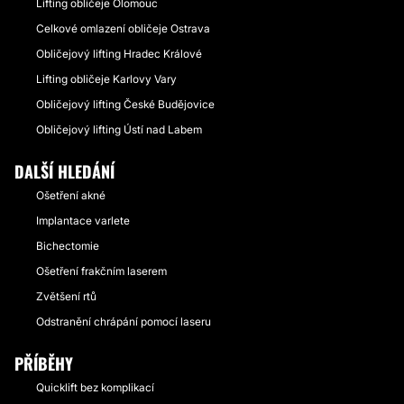
Lifting obličeje Olomouc
Celkové omlazení obličeje Ostrava
Obličejový lifting Hradec Králové
Lifting obličeje Karlovy Vary
Obličejový lifting České Budějovice
Obličejový lifting Ústí nad Labem
DALŠÍ HLEDÁNÍ
Ošetření akné
Implantace varlete
Bichectomie
Ošetření frakčním laserem
Zvětšení rtů
Odstranění chrápání pomocí laseru
PŘÍBĚHY
Quicklift bez komplikací