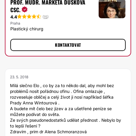
PROF. MUDR. MARKÉTA DUŠKOVÁ
CSC.
4.4
(
15
)
Praha
Plastický chirurg
KONTAKTOVAT
23. 5. 2018
Milá slečno Elo , co by za to někdo dal, aby mohl bez
problémů nosit pořádnou ofinu . Ofina omlazuje ,
rozveseluje obličej a celý život ji nosí například šéfka
Prady Anna Wintourová .
A budete mít čelo bez jizev a za ušetřené peníze se
můžete podívat do světa.
Ze svých pseudonedostatků udělat přednost . Nebylo by
to lepší řešení ?
Zdravím , prim dr Alena Schmoranzová