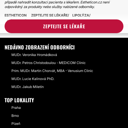
případě nahradit konzultaci pacienta s lékařem. Estheticon.cz není
odpovědný za produkty nebo služby nabízené odborníky.
ESTHETICON
ZEPTEJTE SE LÉKAŘE
LIPOLÝZA
MÁ PRO MĚ SMYSL LIPOLÝZA PODBRADKU, NEBO JE NUTNO
ZEPTEJTE SE LÉKAŘE
PROBLÉM ŘEŠIT JINAK?
NEDÁVNO ZOBRAZENÍ ODBORNÍCI
MUDr. Veronika Hromádková
MUDr. Petros Christodoulou - MEDICOM Clinic
Prim. MUDr. Martin Chorvát, MBA - Venusium Clinic
MUDr. Lucie Kalinová PhD.
MUDr. Jakub Miletín
TOP LOKALITY
Praha
Brno
Plzeň