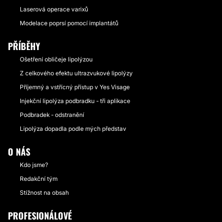
Laserová operace varixů
Modelace poprsí pomocí implantátů
PŘÍBĚHY
Ošetření obličeje lipolýzou
Z celkového efektu ultrazvukové lipolýzy
Příjemný a vstřícný přístup v Yes Visage
Injekční lipolýza podbradku - tři aplikace
Podbradek - odstranění
Lipolýza dopadla podle mých představ
O NÁS
Kdo jsme?
Redakční tým
Stížnost na obsah
PROFESIONÁLOVÉ