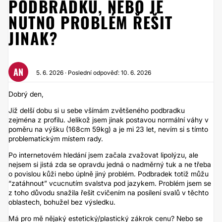
PODBRADKU, NEBO JE
NUTNO PROBLÉM ŘEŠIT
JINAK?
AN
5. 6. 2026 · Poslední odpověď: 10. 6. 2026
Dobrý den,
Již delší dobu si u sebe všímám zvětšeného podbradku
zejména z profilu. Jelikož jsem jinak postavou normální váhy v
poměru na výšku (168cm 59kg) a je mi 23 let, nevím si s tímto
problematickým místem rady.
Po internetovém hledání jsem začala zvažovat lipolýzu, ale
nejsem si jistá zda se opravdu jedná o nadměrný tuk a ne třeba
o povislou kůži nebo úplně jiný problém. Podbradek totiž můžu
“zatáhnout” vcucnutím svalstva pod jazykem. Problém jsem se
z toho důvodu snažila řešit cvičením na posílení svalů v těchto
oblastech, bohužel bez výsledku.
Má pro mě nějaký estetický/plastický zákrok cenu? Nebo se