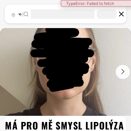
TypeError: Failed to fetch
|
1
/
3
MÁ PRO MĚ SMYSL LIPOLÝZA
LIPOLÝZA