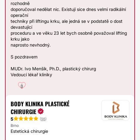
rozhodně
doporučoval nedělat nic. Existují sice dnes velmi radikální
operační
techniky při liftingu krku, ale jedná se v podstatě o dost
devastující
proceduru a ve věku 23 let bych osobně považoval lifting
krku jako
naprosto nevhodný.
S pozdravem
MUDr. Ivo Menšík, Ph.D., plastický chirurg
Vedoucí lékař kliniky
0
BODY KLINIKA PLASTICKÉ
CHIRURGIE
5
(
98
)
Brno
Estetická chirurgie