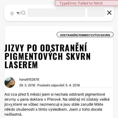
TypeError: Failed to fetch
|
ODSTRANĚNÍ PIGMENTOVÝCH SKVRN
JIZVY PO ODSTRANĚNÍ
PIGMENTOVÝCH SKVRN
LASEREM
hana6152678
29. 3. 2016 · Poslední odpověď: 5. 4. 2016
Asi cca před 5 měsíci jsem si nechala odstranit pigmentové
skvrny u pana doktora v Přerově. Na obličeji mi zůstaly veliké
jizvy,které se vůbec nezmencuji a jsou stále zarudlé Máte
někdo zkušenosti s tímto výsledkem. Jsem z toho docela
nešťastná.