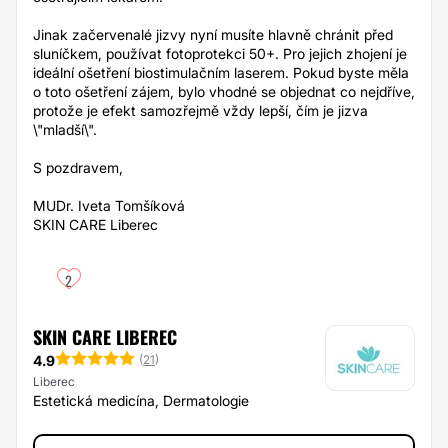
Jinak začervenalé jizvy nyní musíte hlavně chránit před
sluníčkem, používat fotoprotekci 50+. Pro jejich zhojení je
ideální ošetření biostimulačním laserem. Pokud byste měla
o toto ošetření zájem, bylo vhodné se objednat co nejdříve,
protože je efekt samozřejmě vždy lepší, čím je jizva
\"mladší\".
S pozdravem,
MUDr. Iveta Tomšíková
SKIN CARE Liberec
2
SKIN CARE LIBEREC
4.9
(
21
)
Liberec
Estetická medicína, Dermatologie