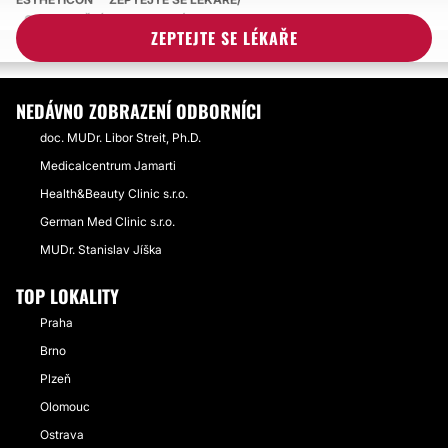
ODSTRANĚNÍ PIGMENTOVÝCH SKVRN
ZEPTEJTE SE LÉKAŘE
JIZVY PO ODSTRANĚNÍ PIGMENTOVÝCH SKVRN LASEREM
NEDÁVNO ZOBRAZENÍ ODBORNÍCI
doc. MUDr. Libor Streit, Ph.D.
Medicalcentrum Jamarti
Health&Beauty Clinic s.r.o.
German Med Clinic s.r.o.
MUDr. Stanislav Jíška
TOP LOKALITY
Praha
Brno
Plzeň
Olomouc
Ostrava