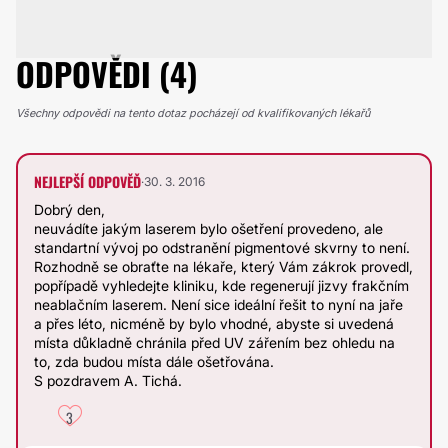
ODPOVĚDI (4)
Všechny odpovědi na tento dotaz pocházejí od kvalifikovaných lékařů
NEJLEPŠÍ ODPOVĚĎ
·
30. 3. 2016
Dobrý den,
neuvádíte jakým laserem bylo ošetření provedeno, ale
standartní vývoj po odstranění pigmentové skvrny to není.
Rozhodně se obraťte na lékaře, který Vám zákrok provedl,
popřípadě vyhledejte kliniku, kde regenerují jizvy frakčním
neablačním laserem. Není sice ideální řešit to nyní na jaře
a přes léto, nicméně by bylo vhodné, abyste si uvedená
místa důkladně chránila před UV zářením bez ohledu na
to, zda budou místa dále ošetřována.
S pozdravem A. Tichá.
3