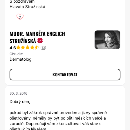
S pozdravem
Hlavatá Stružínská
2
MUDR. MARKÉTA ENGLICH
STRUŽÍNSKÁ
4.6
(
13
)
Chrudim
Dermatolog
KONTAKTOVAT
30. 3. 2016
Dobrý den,
pokud byl zákrok správně proveden a jizvy správně
ošetřovány, něměly by být po pěti měsících velké a
zarudlé. Doporučuji vám zkonzultovat váš stav s
ošetřujícím lékařem.