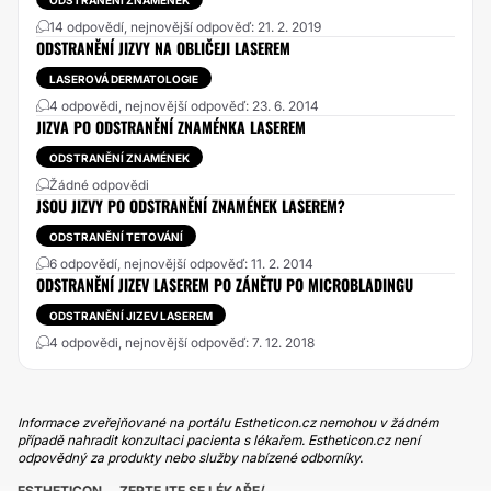
ODSTRANĚNÍ ZNAMÉNEK
14 odpovědí, nejnovější odpověď: 21. 2. 2019
ODSTRANĚNÍ JIZVY NA OBLIČEJI LASEREM
LASEROVÁ DERMATOLOGIE
4 odpovědi, nejnovější odpověď: 23. 6. 2014
JIZVA PO ODSTRANĚNÍ ZNAMÉNKA LASEREM
ODSTRANĚNÍ ZNAMÉNEK
Žádné odpovědi
JSOU JIZVY PO ODSTRANĚNÍ ZNAMÉNEK LASEREM?
ODSTRANĚNÍ TETOVÁNÍ
6 odpovědí, nejnovější odpověď: 11. 2. 2014
ODSTRANĚNÍ JIZEV LASEREM PO ZÁNĚTU PO MICROBLADINGU
ODSTRANĚNÍ JIZEV LASEREM
4 odpovědi, nejnovější odpověď: 7. 12. 2018
Informace zveřejňované na portálu Estheticon.cz nemohou v žádném
případě nahradit konzultaci pacienta s lékařem. Estheticon.cz není
odpovědný za produkty nebo služby nabízené odborníky.
ESTHETICON
ZEPTEJTE SE LÉKAŘE