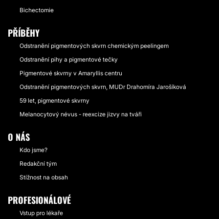
Bichectomie
PŘÍBĚHY
Odstranění pigmentových skvrn chemickým peelingem
Odstranění pihy a pigmentové tečky
Pigmentové skvrny v Amaryllis centru
Odstranění pigmentových skvrn, MUDr Drahomíra Jarošíková
59 let, pigmentové skvrny
Melanocytový névus - reexcize jizvy na tváři
O NÁS
Kdo jsme?
Redakční tým
Stížnost na obsah
PROFESIONÁLOVÉ
Vstup pro lékaře