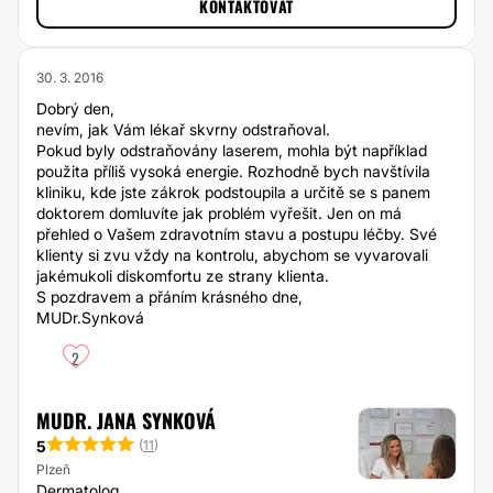
KONTAKTOVAT
30. 3. 2016
Dobrý den,
nevím, jak Vám lékař skvrny odstraňoval.
Pokud byly odstraňovány laserem, mohla být například
použita příliš vysoká energie. Rozhodně bych navštívila
kliniku, kde jste zákrok podstoupila a určitě se s panem
doktorem domluvíte jak problém vyřešit. Jen on má
přehled o Vašem zdravotním stavu a postupu léčby. Své
klienty si zvu vždy na kontrolu, abychom se vyvarovali
jakémukoli diskomfortu ze strany klienta.
S pozdravem a přáním krásného dne,
MUDr.Synková
2
MUDR. JANA SYNKOVÁ
5
(
11
)
Plzeň
Dermatolog