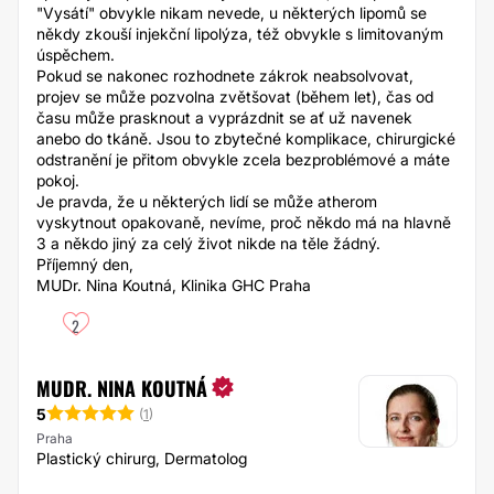
"Vysátí" obvykle nikam nevede, u některých lipomů se
někdy zkouší injekční lipolýza, též obvykle s limitovaným
úspěchem.
Pokud se nakonec rozhodnete zákrok neabsolvovat,
projev se může pozvolna zvětšovat (během let), čas od
času může prasknout a vyprázdnit se ať už navenek
anebo do tkáně. Jsou to zbytečné komplikace, chirurgické
odstranění je přitom obvykle zcela bezproblémové a máte
pokoj.
Je pravda, že u některých lidí se může atherom
vyskytnout opakovaně, nevíme, proč někdo má na hlavně
3 a někdo jiný za celý život nikde na těle žádný.
Příjemný den,
MUDr. Nina Koutná, Klinika GHC Praha
2
MUDR. NINA KOUTNÁ
5
(
1
)
Praha
Plastický chirurg, Dermatolog