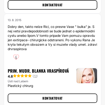
KONTAKTOVAT
13. 8. 2015
Dobry den, takto nelze Rici, co presne Vase " bulka" je. S
nej vetsi pravdepodobnosti se bude jednat o epidermoidni
cystu anebo lipom.V tomto pripade Vam pomuzu opravdu
jen extirpace- chirurgicke odstraneni. Po vykonu Rana Je
kryta tekutym obvazem a Vy si muzete vlady umet. zdravi
drvraspirova
5
PRIM. MUDR. BLANKA VRASPÍROVÁ
4.8
(
72
)
Ústí nad Labem
Plastický chirurg
KONTAKTOVAT