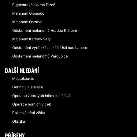
Pigmentová skvrna Plzeň
Melanom Olomouc
Melanom Ostrava
Odstarnění melanomů Hradec Králové
Melanom Karlovy Vary
Odstranění výrůstků na kůži Ústí nad Labem
Odstarnění melanomů Pardubice
DALŠÍ HLEDÁNÍ
Mastektomie
Definitivní epilace
Operace ženských intimních částí
Operace horních víček
Pokleslá oční víčka
Obřízka
PŘÍBĚHY