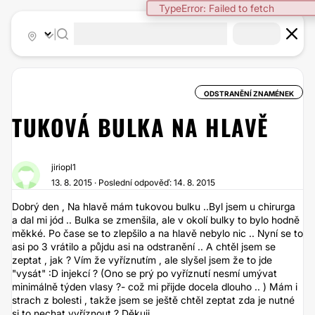
TypeError: Failed to fetch
|
ODSTRANĚNÍ ZNAMÉNEK
TUKOVÁ BULKA NA HLAVĚ
jiriopl1
13. 8. 2015 · Poslední odpověď: 14. 8. 2015
Dobrý den , Na hlavě mám tukovou bulku ..Byl jsem u chirurga
a dal mi jód .. Bulka se zmenšila, ale v okolí bulky to bylo hodně
měkké. Po čase se to zlepšilo a na hlavě nebylo nic .. Nyní se to
asi po 3 vrátilo a půjdu asi na odstranění .. A chtěl jsem se
zeptat , jak ? Vím že vyříznutím , ale slyšel jsem že to jde
"vysát" :D injekcí ? (Ono se prý po vyříznutí nesmí umývat
minimálně týden vlasy ?- což mi přijde docela dlouho .. ) Mám i
strach z bolesti , takže jsem se ještě chtěl zeptat zda je nutné
si to nechat vyříznout ? Děkuji