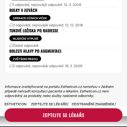
1 odpověď, nejnovější odpověď: 12. 3. 2008
BULKY V JIZVÁCH
OPERACE OČNÍCH VÍČEK
3 odpovědi, nejnovější odpověď: 12. 12. 2018
TUKOVÉ LOŽISKA PO RADIESSE
INJEKČNÍ VÝPLNĚ
Žádné odpovědi
BOLESTI HLAVY PO AUGMENTACI
ZVĚTŠENÍ PRSOU
2 odpovědi, nejnovější odpověď: 16. 3. 2009
Informace zveřejňované na portálu Estheticon.cz nemohou v žádném
případě nahradit konzultaci pacienta s lékařem. Estheticon.cz není
odpovědný za produkty nebo služby nabízené odborníky.
ESTHETICON
ZEPTEJTE SE LÉKAŘE
ODSTRANĚNÍ ZNAMÉNEK
TUKOVÁ BULKA NA HLAVĚ
ZEPTEJTE SE LÉKAŘE