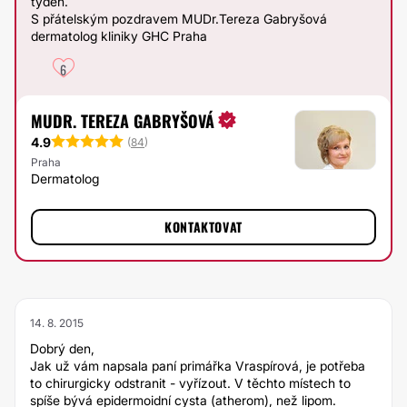
týden.
S přátelským pozdravem MUDr.Tereza Gabryšová
dermatolog kliniky GHC Praha
6
MUDR. TEREZA GABRYŠOVÁ
4.9
(
84
)
Praha
Dermatolog
KONTAKTOVAT
14. 8. 2015
Dobrý den,
Jak už vám napsala paní primářka Vraspírová, je potřeba
to chirurgicky odstranit - vyřízout. V těchto místech to
spíše bývá epidermoidní cysta (atherom), než lipom.