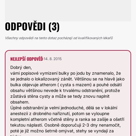
ODPOVĚDI (3)
Všechny odpovědi na tento dotaz pocházejí od kvalifikovaných lékařů
NEJLEPŠÍ ODPOVĚĎ
·
14. 8. 2015
Dobrý den,
vámi popisové vymizení bulky po jodu by znamenalo, že
se jednalo o lokalizovaný zánět. Většinou se na hlavě jako
bulka objevuje atherom ( cysta s mazem) a pouhé odsátí
obsahu většinou nevede k trvalému odstranění, protože
zůstává stěna cysty a může se tedy znovu naplnit
obsahem.
Úplné odstranění je velmi jednoduché, dělá se v lokální
anestezii z drobného naříznutí, potom se vyloupne
kompletní atherom včetně stěny a ranka se zašije a ošetří
tekutou náplastí. Osobně doporučuji 2-3 dny nenamočit,
poté je již možno šetrně omývat, stehy se vyndají za