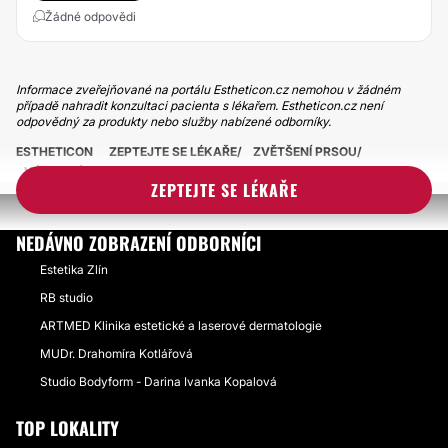
Žádné odpovědi
Informace zveřejňované na portálu Estheticon.cz nemohou v žádném
případě nahradit konzultaci pacienta s lékařem. Estheticon.cz není
odpovědný za produkty nebo služby nabízené odborníky.
ESTHETICON
ZEPTEJTE SE LÉKAŘE
ZVĚTŠENÍ PRSOU
VÝRAZNÁ ASYMETRIE PO AUGMENTACI PRSOU
ZEPTEJTE SE LÉKAŘE
NEDÁVNO ZOBRAZENÍ ODBORNÍCI
Estetika Zlín
RB studio
ARTMED Klinika estetické a laserové dermatologie
MUDr. Drahomíra Kotlářová
Studio Bodyform - Darina Ivanka Kopalová
TOP LOKALITY