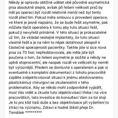
Někdy je opravdu obtížné udělat obě původně asymetrická
prsa absolutně stejná, avšak při řešení velikosti prsů by
měl po operaci být rozdíl relativně menší než byl tento
rozdíl před tím. Pokud máte smlouvu o provedení operace,
ve které je jasně napsáno, že se bude řešit asymetrie, pak
můžete tlačit operatera k tomu aby tuto situaci řešil,
pokud jí nevyřešil primárně. V této situaci je prokazatelné
už tím, že vkládal nestejné implantáty, že tuto situaci
vlastně řešil a je na něm to nějak dotáhnout alespoň k
částečné spokojenosti pacientky. Takhle jste si sice nová
prsa za 70 tisíc nepředstavovala, ale měla jste být
poučena o tom, že řešení asymetrie je složité a někdy ne
úplně stoprocentní, ale naopak rozdíl ve velikosti by neměl
být výraznější. Předem se domluvte s operaterem a pak si
eventuelně s komplatní dokumentací z tohoto pracoviště
zajděte zobjekticvisovat situaci k jinému atestovanému
plastickémuý chirurgovi se zkušenostmi v tého
problematice. Aby se někdo mohl zodpovědně vyjádřit,
musí Vás vidět a zkuste tuto objekticvisaci třeba i na více
pracovištích, tato investice do konsultací Vám za toi stojí.
Je to pro klid Vaší duše a bez objektivisace při vyšetření to
ztrácí na významu. Zdraví a hodně štěstí přeje Dr.
Tomášek *********