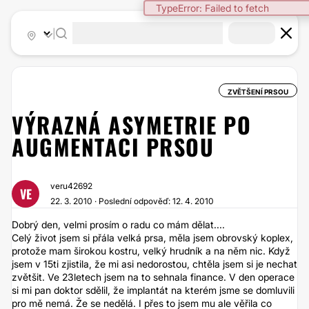
TypeError: Failed to fetch
|
ZVĚTŠENÍ PRSOU
VÝRAZNÁ ASYMETRIE PO
AUGMENTACI PRSOU
veru42692
VE
22. 3. 2010 · Poslední odpověď: 12. 4. 2010
Dobrý den, velmi prosím o radu co mám dělat....
Celý život jsem si přála velká prsa, měla jsem obrovský koplex,
protože mam širokou kostru, velký hrudník a na něm nic. Když
jsem v 15ti zjistila, že mi asi nedorostou, chtěla jsem si je nechat
zvětšit. Ve 23letech jsem na to sehnala finance. V den operace
si mi pan doktor sdělil, že implantát na kterém jsme se domluvili
pro mě nemá. Že se nedělá. I přes to jsem mu ale věřila co