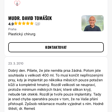
0
MUDR. DAVID TOMÁŠEK
4.9
(
28
)
Praha
Plastický chirurg
KONTAKTOVAT
23. 3. 2010
Dobrý den. Píšete, že jste neměla prsa žádná. Potom jste
souhlasila s velikostí 400 ml. To musí končit nepřirozenými
prsy, kdy je implantát po několika měsících pouze potažen
kůží a kompletně hmatný. Rozdíl velikosti se neupraví,
protože minimum měkkých tkání, které silikon kryjí,
nebude tak oteklé. Rozdíl je tvoře pouze implantáty. Tady
je snad chyba operatéra pouze v tom, že na Vaše přání
přistoupil. Způsob reklamace musíte vyjednat s ním. Hodně
štěstí, dr. Remeš