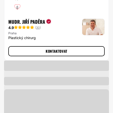
0
MUDR. JIŘÍ PADĚRA
4.9
(
30
)
Praha
Plastický chirurg
KONTAKTOVAT