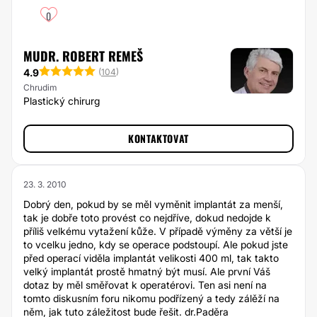
0
MUDR. ROBERT REMEŠ
4.9
(
104
)
Chrudim
Plastický chirurg
KONTAKTOVAT
23. 3. 2010
Dobrý den, pokud by se měl vyměnit implantát za menší,
tak je dobře toto provést co nejdříve, dokud nedojde k
příliš velkému vytažení kůže. V případě výměny za větší je
to vcelku jedno, kdy se operace podstoupí. Ale pokud jste
před operací viděla implantát velikosti 400 ml, tak takto
velký implantát prostě hmatný být musí. Ale první Váš
dotaz by měl směřovat k operatérovi. Ten asi není na
tomto diskusním foru nikomu podřízený a tedy zálěží na
něm, jak tuto záležitost bude řešit. dr.Paděra