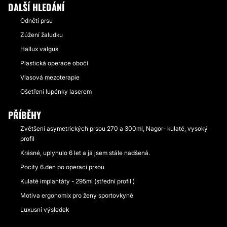
DALŠÍ HLEDÁNÍ
Odnětí prsu
Zúžení žaludku
Hallux valgus
Plastická operace obočí
Vlasová mezoterapie
Ošetření lupénky laserem
PŘÍBĚHY
Zvětšení asymetrických prsou 270 a 300ml, Nagor- kulaté, vysoký
profil
Krásné, uplynulo 6 let a já jsem stále nadšená.
Pocity 6.den po operaci prsou
Kulaté implantáty - 295ml (střední profil )
Motiva ergonomix pro ženy sportovkyně
Luxusní výsledek