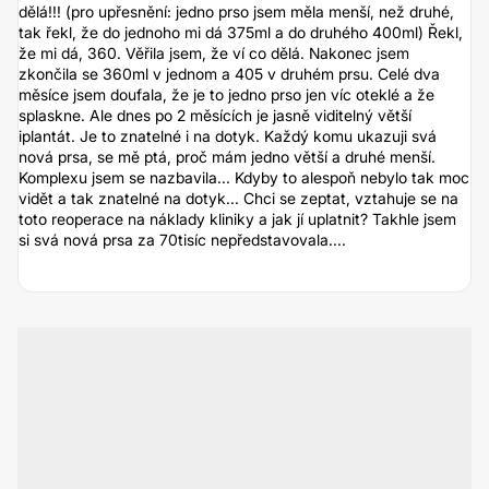
dělá!!! (pro upřesnění: jedno prso jsem měla menší, než druhé,
tak řekl, že do jednoho mi dá 375ml a do druhého 400ml) Řekl,
že mi dá, 360. Věřila jsem, že ví co dělá. Nakonec jsem
zkončila se 360ml v jednom a 405 v druhém prsu. Celé dva
měsíce jsem doufala, že je to jedno prso jen víc oteklé a že
splaskne. Ale dnes po 2 měsících je jasně viditelný větší
iplantát. Je to znatelné i na dotyk. Každý komu ukazuji svá
nová prsa, se mě ptá, proč mám jedno větší a druhé menší.
Komplexu jsem se nazbavila... Kdyby to alespoň nebylo tak moc
vidět a tak znatelné na dotyk... Chci se zeptat, vztahuje se na
toto reoperace na náklady kliniky a jak jí uplatnit? Takhle jsem
si svá nová prsa za 70tisíc nepředstavovala....