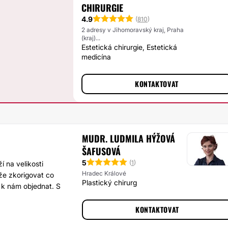
CHIRURGIE
4.9
(
810
)
2 adresy v Jihomoravský kraj, Praha
(kraj)...
Estetická chirurgie, Estetická
medicína
KONTAKTOVAT
MUDR. LUDMILA HÝŽOVÁ
ŠAFUSOVÁ
5
(
1
)
 na velikosti
Hradec Králové
áže zkorigovat co
Plastický chirurg
e k nám objednat. S
KONTAKTOVAT