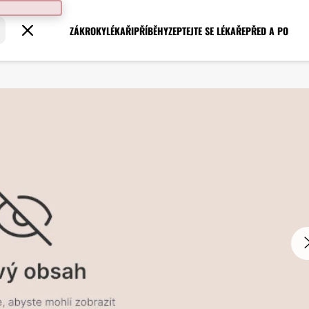
ZÁKROKY
LÉKAŘI
PŘÍBĚHY
ZEPTEJTE SE LÉKAŘE
PŘED A PO