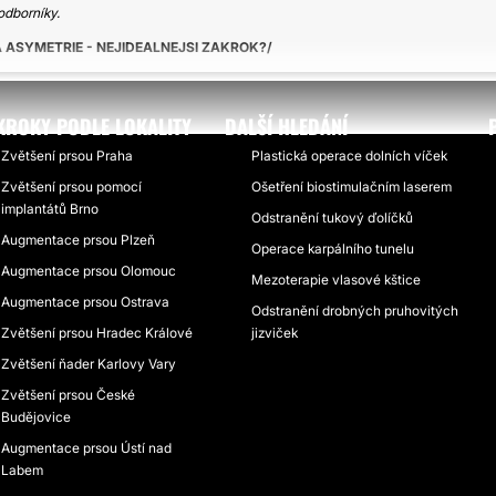
odborníky.
ASYMETRIE - NEJIDEALNEJSI ZAKROK?
KROKY PODLE LOKALITY
DALŠÍ HLEDÁNÍ
Zvětšení prsou Praha
Plastická operace dolních víček
Zvětšení prsou pomocí
Ošetření biostimulačním laserem
implantátů Brno
Odstranění tukový ďolíčků
Augmentace prsou Plzeň
Operace karpálního tunelu
Augmentace prsou Olomouc
Mezoterapie vlasové kštice
Augmentace prsou Ostrava
Odstranění drobných pruhovitých
Zvětšení prsou Hradec Králové
jizviček
Zvětšení ňader Karlovy Vary
Zvětšení prsou České
Budějovice
Augmentace prsou Ústí nad
Labem