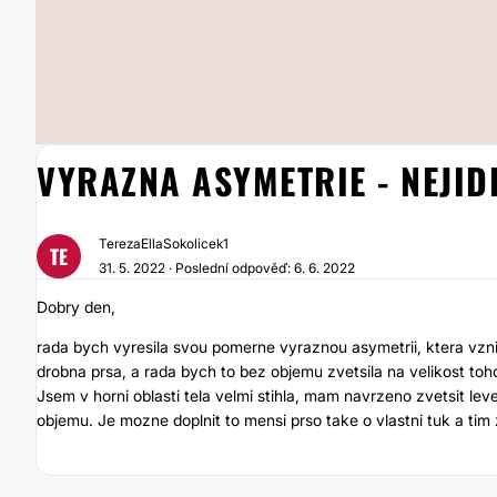
1
/
3
VYRAZNA ASYMETRIE - NEJID
TerezaEllaSokolicek1
TE
31. 5. 2022 · Poslední odpověď: 6. 6. 2022
Dobry den,
rada bych vyresila svou pomerne vyraznou asymetrii, ktera vzni
drobna prsa, a rada bych to bez objemu zvetsila na velikost t
Jsem v horni oblasti tela velmi stihla, mam navrzeno zvetsit lev
objemu. Je mozne doplnit to mensi prso take o vlastni tuk a tim