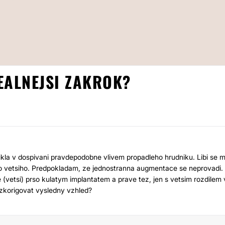
EALNEJSI ZAKROK?
ZVĚTŠENÍ PRSO
kla v dospivani pravdepodobne vlivem propadleho hrudniku. Libi se m
oho vetsiho. Predpokladam, ze jednostranna augmentace se neprovadi.
e (vetsi) prso kulatym implantatem a prave tez, jen s vetsim rozdilem 
 zkorigovat vysledny vzhled?