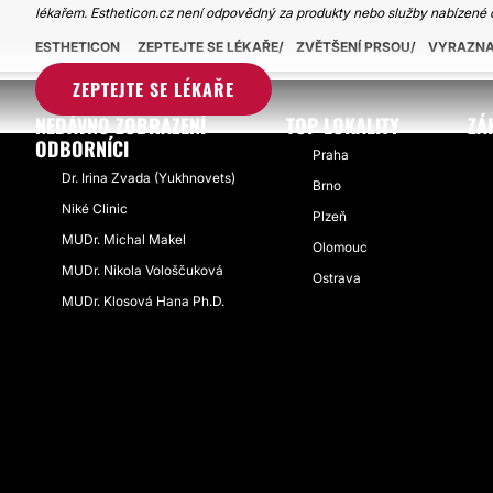
lékařem. Estheticon.cz není odpovědný za produkty nebo služby nabízené 
ESTHETICON
ZEPTEJTE SE LÉKAŘE
ZVĚTŠENÍ PRSOU
VYRAZNA 
ZEPTEJTE SE LÉKAŘE
NEDÁVNO ZOBRAZENÍ
TOP LOKALITY
ZÁ
ODBORNÍCI
Praha
Dr. Irina Zvada (Yukhnovets)
Brno
Niké Clinic
Plzeň
MUDr. Michal Makel
Olomouc
MUDr. Nikola Vološčuková
Ostrava
MUDr. Klosová Hana Ph.D.