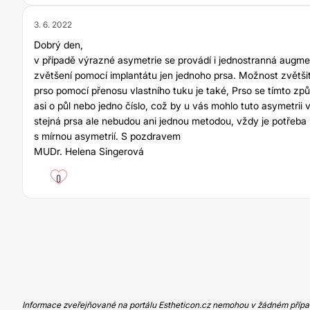
3. 6. 2022
Dobrý den,
v případě výrazné asymetrie se provádí i jednostranná augme
zvětšení pomocí implantátu jen jednoho prsa. Možnost zvětši
prso pomocí přenosu vlastního tuku je také, Prso se tímto zp
asi o půl nebo jedno číslo, což by u vás mohlo tuto asymetrii
stejná prsa ale nebudou ani jednou metodou, vždy je potřeba 
s mírnou asymetrií. S pozdravem
MUDr. Helena Singerová
0
Informace zveřejňované na portálu Estheticon.cz nemohou v žádném případ