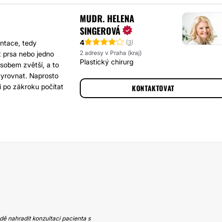
MUDR. HELENA
SINGEROVÁ
4
(
3
)
ntace, tedy
2 adresy v Praha (kraj)
t prsa nebo jedno
Plastický chirurg
ůsobem zvětší, a to
 vyrovnat. Naprosto
i po zákroku počítat
KONTAKTOVAT
ě nahradit konzultaci pacienta s