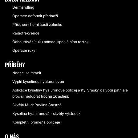
Dermarolling
Operace deformit přednoží
Přiškrcení horní části žaludku
Radiofrekvence
Odbourávání tuku pomocí speciálního roztoku
Operace ruky
PŘÍBĚHY
Nechci se mracit
Výplň kyselinou hyaluronovou
Aplikace kyseliny hyaluronové obličej a rty. Vrásky k životu patří,ale
proč si nedopřát trochu zkrášlení.
Skvělá Mudr.Pavlína Šťastná
Kyselina hyaluronová - skvělý výsledek
Kompletní proměna obličeje
O NÁS