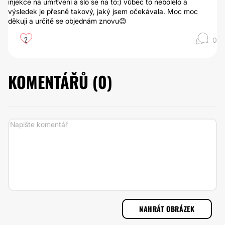
injekce na umrtvení a šlo se na to:) vůbec to nebolelo a
výsledek je přesně takový, jaký jsem očekávala. Moc moc
děkuji a určitě se objednám znovu😊
2
0
KOMENTÁŘŮ (
0
)
NAHRÁT OBRÁZEK