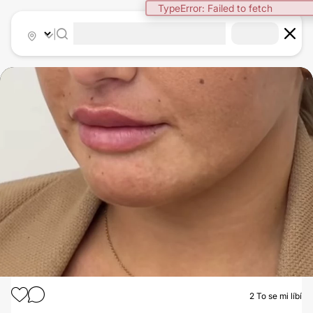
TypeError: Failed to fetch
|
2
To se mi líbí
KYSELINA HYALURONOVÁ