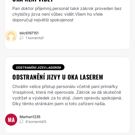
Pan doktor příjemný,personál také zákrok proveden bez
chybičky jizva není vůbec vidět.Všem ho vřele
doporučuji největší spokojenost
bilc6197151
1 komentář
ODSTRANĚNÍ JIZEV LASEREM
ODSTRANĚNÍ JIZVY U OKA LASEREM
Chválím velice přístup personálu včetně paní primářky
Vraspírové, která mě operovala. Zákrok se dá skutečně
vydržet a výsledek za to stojí. Jsem opravdu spokojená.
Díky těmto stránkám jsem si toto zařízení našla.
Marhon1235
MA
6 komentářů