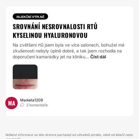
INJEKČNÍ VÝPLNĚ
SROVNÁNÍ NESROVNALOSTI RTŮ
KYSELINOU HYALURONOVOU
Na zvětšení rtů jsem byla ve více salonech, bohužel mé
zkušenosti nebyly úplně dobré, a tak jsem rozhodla na
doporučení kamarádky jet na kliniku...
Číst dál
Marketa1209
MA
2 komentáře
Veškeré informace na této stránce pocházejí od uživatelů portálu, nikoli od lékařů nebo