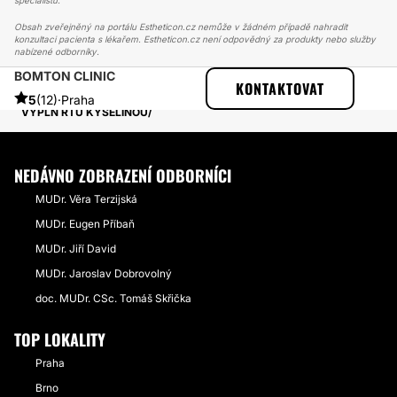
specialistů.
Obsah zveřejněný na portálu Estheticon.cz nemůže v žádném případě nahradit
konzultaci pacienta s lékařem. Estheticon.cz není odpovědný za produkty nebo služby
nabízené odborníky.
BOMTON CLINIC
ESTHETICON
PŘÍBĚHY
KONTAKTOVAT
PŘÍBĚHY TÝKAJÍCÍ SE ZÁKROKU KYSELINA HYALURONOVÁ
5
(12)
·
Praha
VÝPLŇ RTŮ KYSELINOU
NEDÁVNO ZOBRAZENÍ ODBORNÍCI
MUDr. Věra Terzijská
MUDr. Eugen Příbaň
MUDr. Jiří David
MUDr. Jaroslav Dobrovolný
doc. MUDr. CSc. Tomáš Skřička
TOP LOKALITY
Praha
Brno