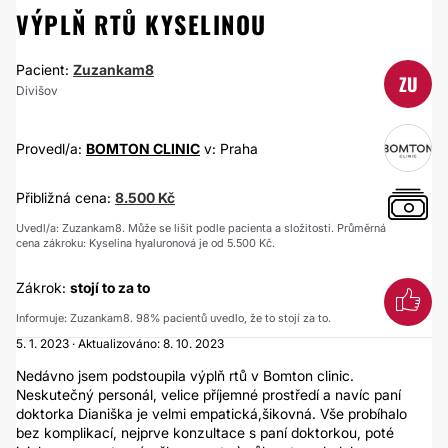
VÝPLŇ RTŮ KYSELINOU
Pacient:
Zuzankam8
ZU
Divišov
Provedl/a:
BOMTON CLINIC
v: Praha
Přibližná cena:
8.500 Kč
Uvedl/a: Zuzankam8. Může se lišit podle pacienta a složitosti. Průměrná
cena zákroku: Kyselina hyaluronová je od 5.500 Kč.
Zákrok:
stojí to za to
Informuje: Zuzankam8. 98% pacientů uvedlo, že to stojí za to.
5. 1. 2023 · Aktualizováno: 8. 10. 2023
Nedávno jsem podstoupila výplň rtů v Bomton clinic.
Neskutečný personál, velice příjemné prostředí a navíc paní
doktorka Dianiška je velmi empatická,šikovná. Vše probíhalo
bez komplikací, nejprve konzultace s paní doktorkou, poté