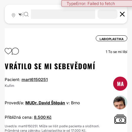
TypeError: Failed to fetch
|
LABIOPLASTIKA
1
To se mi líbí
VRÁTILO SE MI SEBEVĚDOMÍ
Pacient:
mart6150251
MA
Kuřim
Provedl/a:
MUDr. David Štěpán
v: Brno
Přibližná cena:
8.500 Kč
Uvedl/a: mart6150251. Může se lišit podle pacienta a složitosti.
Průměrná cena zákroku: Labioplastika je od 17.000 Kč.