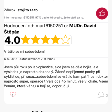
Zákrok:
stojí to za to
Informuje: mart6150251. 97% pacientů uvedlo, že to stojí za to.
Hodnocení od: mart6150251 o:
MUDr. David
Štěpán
4.0
Vrátilo se mi sebevědomí
6. 5. 2015 · Aktualizováno: 2. 9. 2023
Jsem půl roku po labioplastice, sice jsem se déle hojila, ale
výsledek je naprosto dokonalý. Žádné nepříjemné pocity při
cyklistice, při sexu...sebevědomí se vrátilo kam patří..pan doktor
naprosto super, operace trvala cca 45 minut, vše v lokále. Všem
ženám, které váhají a bojí se, doporučuji...
1
0