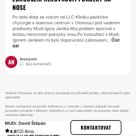
NOSE
Po delsi dobe se vracim na LLC-Kliniku-plasticke
chyrurgie a laserove centrum v Olomouci pod vedenim
prednosty Mudr.Igora Janika.Muj problem spocival s
lecbou nerovnosti pokozky nosu.Po konzultaci s Mudr.
Igorem Janikem mi bylo doporuceno zabrouseni...
Číst
dál
Anonymní
AN
Bez komentářů
Veškeré informace na této stránce pocházejí od uživatelů portálu, nikoli od lékařů nebo
specialistů.
Obsah zveřejněný na portálu Estheticon.cz nemůže v žádném případě nahradit
konzultaci pacienta s lékařem. Estheticon.cz není odpovědný za produkty nebo služby
nabízené odborníky.
MUDr. David Štěpán
ESTHETICON
PŘÍBĚHY
KONTAKTOVAT
PŘÍBĚHY TÝKAJÍCÍ SE ZÁKROKU LABIOPLASTIKA
4.9
(12)
·
Brno
VRÁTILO SE MI SEBEVĚDOMÍ