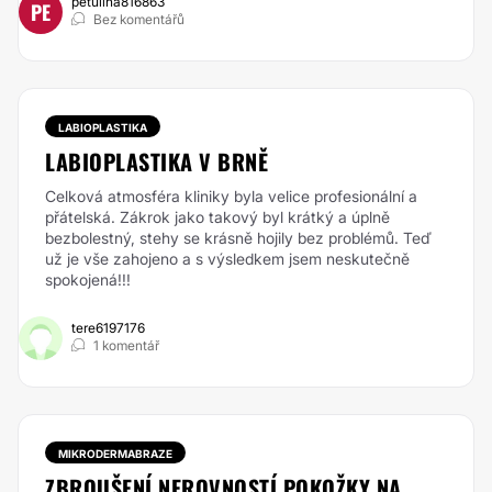
petulina816863
PE
Bez komentářů
LABIOPLASTIKA
LABIOPLASTIKA V BRNĚ
Celková atmosféra kliniky byla velice profesionální a
přátelská. Zákrok jako takový byl krátký a úplně
bezbolestný, stehy se krásně hojily bez problémů. Teď
už je vše zahojeno a s výsledkem jsem neskutečně
spokojená!!!
tere6197176
1 komentář
MIKRODERMABRAZE
ZBROUŠENÍ NEROVNOSTÍ POKOŽKY NA