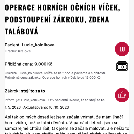
OPERACE HORNÍCH OČNÍCH VÍČEK,
PODSTOUPENÍ ZÁKROKU, ZDENA
TALÁBOVÁ
Pacient:
Lucie_kolnikova
LU
Hradec Králové
Přibližná cena:
9.000 Kč
Uvedl/a: Lucie_kolnikova. Může se lišit podle pacienta a složitosti.
Průměrná cena zákroku: Operace horních víček je od 12.000 Kč.
Zákrok:
stojí to za to
Informuje: Lucie_kolnikova. 99% pacientů uvedlo, že to stojí za to.
1. 5. 2023 · Aktualizováno: 10. 10. 2023
Asi tak od mých deseti let jsem začala vnímat, že mám jinačí
horní víčka, než ostatní děvčata. V patnácti letech jsem se
samozřejmě chtěla líbit, tak jsem se začala malovat, ale nešlo to
tak dobře jak jsem chtěla, měla jsem věčně obtisklou řasenku a