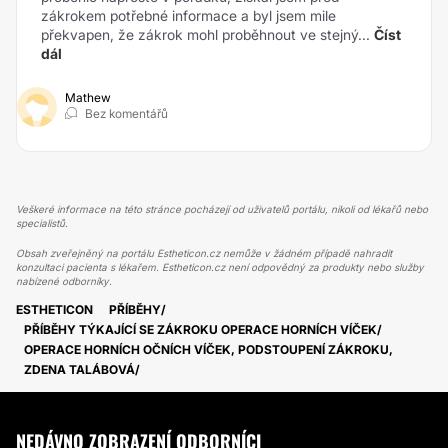
zákrokem potřebné informace a byl jsem mile
překvapen, že zákrok mohl proběhnout ve stejný...
Číst
dál
Mathew
Bez komentářů
Veškeré informace na této stránce pocházejí od uživatelů portálu, nikoli od lékařů nebo
specialistů.
Obsah zveřejněný na portálu Estheticon.cz nemůže v žádném případě nahradit
konzultaci pacienta s lékařem. Estheticon.cz není odpovědný za produkty nebo služby
nabízené odborníky.
ESTHETICON
PŘÍBĚHY
PŘÍBĚHY TÝKAJÍCÍ SE ZÁKROKU OPERACE HORNÍCH VÍČEK
OPERACE HORNÍCH OČNÍCH VÍČEK, PODSTOUPENÍ ZÁKROKU,
ZDENA TALÁBOVÁ
NEDÁVNO ZOBRAZENÍ ODBORNÍCI