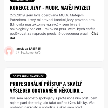
KOREKCE JIZEV
KOREKCE JIZVY - MUDR. MATĚJ PATZELT
27.2.2019 jsem byla operována MUDr. Matějem
Patzeltem, který mi provedl korekci jizvy pravého prsu
(klinovita mastektomie vpravo) - jsem bývalý
onkologický pacient - rakovina prsu. Velmi bych chtěla
poděkovat za naprosto precizně odvedenou práci...
Číst
dál
jaroslava_k785785
Bez komentářů
ODSTRANĚNÍ ZNAMÉNEK
PROFESIONÁLNÍ PŘÍSTUP A SKVĚLÝ
VÝSLEDEK ODSTRANĚNÍ NĚKOLIKA...
Byl jsem naprosto spokojený s profesionálním přístupem
nejem paní doktorky, ale také celého týmu kliniky. Vše
proběhlo naprosto v pořádku, získal jsem před