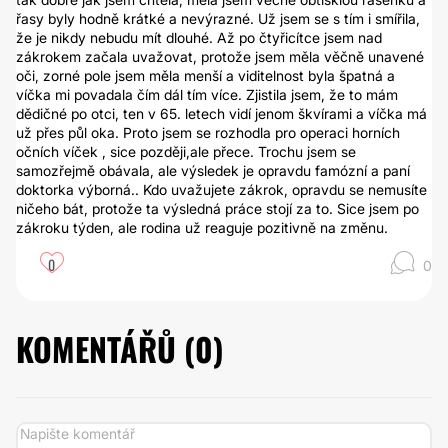
řasy byly hodně krátké a nevýrazné. Už jsem se s tím i smířila,
že je nikdy nebudu mít dlouhé. Až po čtyřicítce jsem nad
zákrokem začala uvažovat, protože jsem měla věčně unavené
oči, zorné pole jsem měla menší a viditelnost byla špatná a
víčka mi povadala čím dál tím více. Zjistila jsem, že to mám
dědičné po otci, ten v 65. letech vidí jenom škvírami a víčka má
už přes půl oka. Proto jsem se rozhodla pro operaci horních
očních víček , sice později,ale přece. Trochu jsem se
samozřejmě obávala, ale výsledek je opravdu famózní a paní
doktorka výborná.. Kdo uvažujete zákrok, opravdu se nemusíte
ničeho bát, protože ta výsledná práce stojí za to. Sice jsem po
zákroku týden, ale rodina už reaguje pozitivně na změnu.
0
0
KOMENTÁŘŮ (
0
)