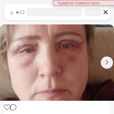
TypeError: Failed to fetch
|
1
/
4
OPERACE HORNÍCH VÍČEK