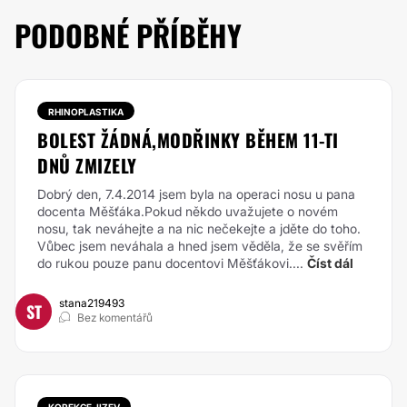
PODOBNÉ PŘÍBĚHY
RHINOPLASTIKA
BOLEST ŽÁDNÁ,MODŘINKY BĚHEM 11-TI
DNŮ ZMIZELY
Dobrý den, 7.4.2014 jsem byla na operaci nosu u pana
docenta Měšťáka.Pokud někdo uvažujete o novém
nosu, tak neváhejte a na nic nečekejte a jděte do toho.
Vůbec jsem neváhala a hned jsem věděla, že se svěřím
do rukou pouze panu docentovi Měšťákovi....
Číst dál
stana219493
ST
Bez komentářů