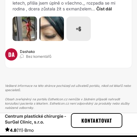
letech, přišla jsem úplně o všechno.,, rozpadla se mi
rodina , dcera zůstala žít s exmanželem...
Číst dál
+6
Dashako
DA
Bez komentářů
Veškeré informace na této stránce pocházejí od uživatelů portálu, nikoli od lékařů nebo
specialistů.
Obsah zveřejněný na portálu Estheticon.cz nemůže v žádném případě nahradit
konzultaci pacienta s lékařem. Estheticon.cz není odpovědný za produkty nebo služby
nabízené odborníky.
Centrum plastické chirurgie -
ESTHETICON
PŘÍBĚHY
KONTAKTOVAT
SurGal Clinic, s.r.o.
PŘÍBĚHY TÝKAJÍCÍ SE ZÁKROKU OPERACE HORNÍCH VÍČEK
MUDR. LUCIE KUČEROVÁ
4.8
(11)
·
Brno