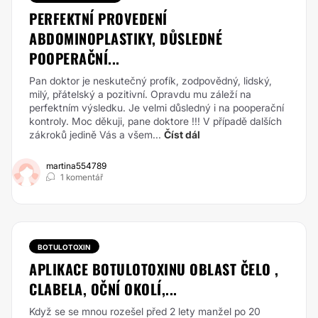
PERFEKTNÍ PROVEDENÍ
ABDOMINOPLASTIKY, DŮSLEDNÉ
POOPERAČNÍ...
Pan doktor je neskutečný profík, zodpovědný, lidský,
milý, přátelský a pozitivní. Opravdu mu záleží na
perfektním výsledku. Je velmi důsledný i na pooperační
kontroly. Moc děkuji, pane doktore !!! V případě dalších
zákroků jedině Vás a všem...
Číst dál
martina554789
1 komentář
BOTULOTOXIN
APLIKACE BOTULOTOXINU OBLAST ČELO ,
CLABELA, OČNÍ OKOLÍ,...
Když se se mnou rozešel před 2 lety manžel po 20