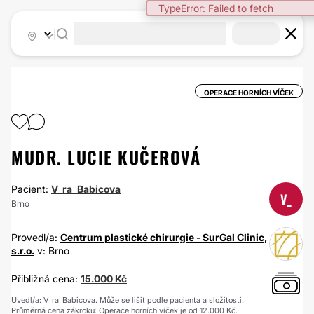
TypeError: Failed to fetch
|
OPERACE HORNÍCH VÍČEK
MUDR. LUCIE KUČEROVÁ
Pacient:
V_ra_Babicova
V_
Brno
Provedl/a:
Centrum plastické chirurgie - SurGal Clinic,
s.r.o.
v: Brno
Přibližná cena:
15.000 Kč
Uvedl/a: V_ra_Babicova. Může se lišit podle pacienta a složitosti.
Průměrná cena zákroku: Operace horních víček je od 12.000 Kč.