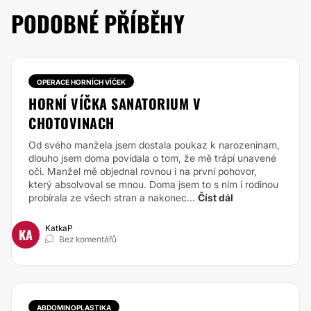
PODOBNÉ PŘÍBĚHY
OPERACE HORNÍCH VÍČEK
HORNÍ VÍČKA SANATORIUM V
CHOTOVINACH
Od svého manžela jsem dostala poukaz k narozeninam,
dlouho jsem doma povídala o tom, že mě trápí unavené
oči. Manžel mě objednal rovnou i na první pohovor,
který absolvoval se mnou. Doma jsem to s ním i rodinou
probírala ze všech stran a nakonec...
Číst dál
KatkaP
KA
Bez komentářů
ABDOMINOPLASTIKA