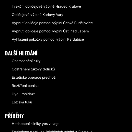
Injekční obličejové výplně Hradec Králové
Obličejové výplně Karlovy Vary
Vypnutí obličeje pomocí výplní České Budějovice
Vypnutí obličeje pomocí výplní Ústí nad Labem
Vyhlazení pokožky pomocí výplní Pardubice
DALŠÍ HLEDÁNÍ
Onemocnění ruky
Odstranění tukový ďolíčků
Estetické operace přednoží
Rozšíření penisu
Hyaluronidáza
Ložiska tuku
PŘÍBĚHY
Hodnocení kliniky yes visage
Spokojena s aplikací injekčních výplní v Olomouci