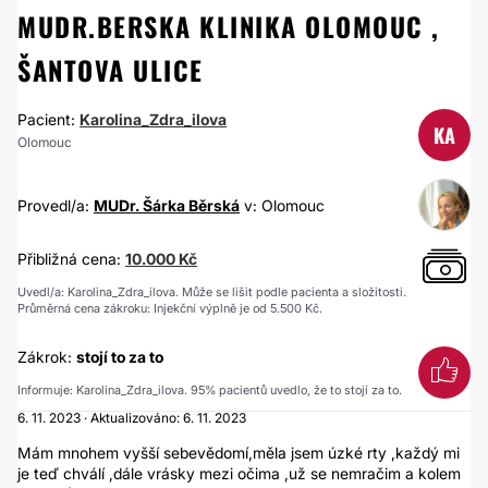
MUDR.BERSKA KLINIKA OLOMOUC ,
ŠANTOVA ULICE
Pacient:
Karolina_Zdra_ilova
KA
Olomouc
Provedl/a:
MUDr. Šárka Běrská
v: Olomouc
Přibližná cena:
10.000 Kč
Uvedl/a: Karolina_Zdra_ilova. Může se lišit podle pacienta a složitosti.
Průměrná cena zákroku: Injekční výplně je od 5.500 Kč.
Zákrok:
stojí to za to
Informuje: Karolina_Zdra_ilova. 95% pacientů uvedlo, že to stojí za to.
6. 11. 2023 · Aktualizováno: 6. 11. 2023
Mám mnohem vyšší sebevědomí,měla jsem úzké rty ,každý mi
je teď chválí ,dále vrásky mezi očima ,už se nemračim a kolem