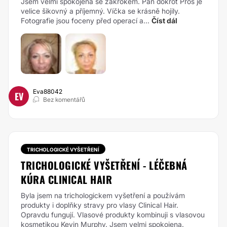
Jsem velmi spokojená se zákrokem. Pan dokrot Pros je
velice šikovný a příjemný. Víčka se krásně hojily.
Fotografie jsou foceny před operací a...
Číst dál
Eva88042
EV
Bez komentářů
TRICHOLOGICKÉ VYŠETŘENÍ
TRICHOLOGICKÉ VYŠETŘENÍ - LÉČEBNÁ
KÚRA CLINICAL HAIR
Byla jsem na trichologickem vyšetření a používám
produkty i doplňky stravy pro vlasy Clinical Hair.
Opravdu fungují. Vlasové produkty kombinuji s vlasovou
kosmetikou Kevin Murphy. Jsem velmi spokojena.