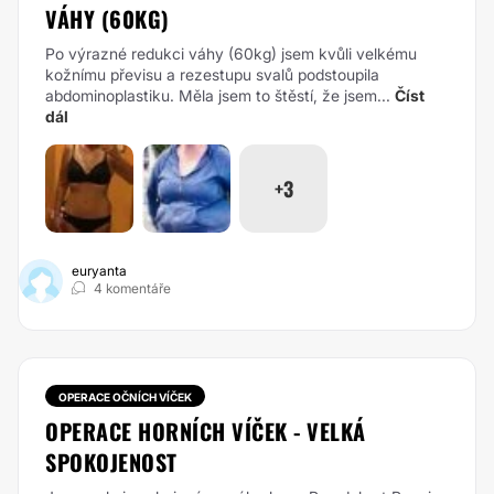
VÁHY (60KG)
Po výrazné redukci váhy (60kg) jsem kvůli velkému
kožnímu převisu a rezestupu svalů podstoupila
abdominoplastiku. Měla jsem to štěstí, že jsem...
Číst
dál
+3
euryanta
4 komentáře
OPERACE OČNÍCH VÍČEK
OPERACE HORNÍCH VÍČEK - VELKÁ
SPOKOJENOST