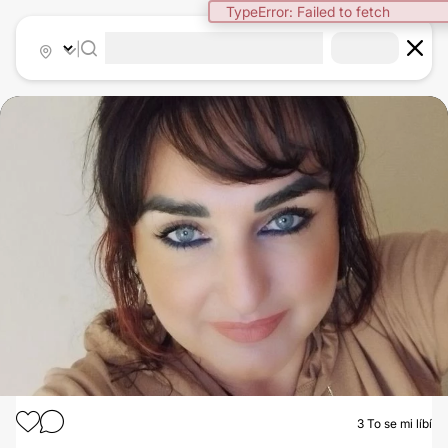
TypeError: Failed to fetch
|
3
To se mi líbí
INJEKČNÍ VÝPLNĚ