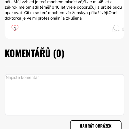
očí . Můj vzhled je teď mnohem mladistvějši.Je mi 45 let a
zákrok mě omladil téměř o 10 let,vřele doporučuji a určitě budu
opakovat .Cítím se teď mnohem víc ženskya přitažlivěji.Oani
doktorka je velmi profesionální a zkušená
3
0
KOMENTÁŘŮ (
0
)
NAHRÁT OBRÁZEK