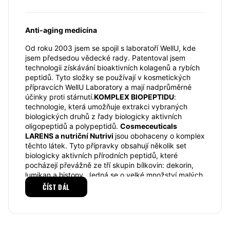
Anti-aging medicína
Od roku 2003 jsem se spojil s laboratoří WellU, kde
jsem předsedou vědecké rady. Patentoval jsem
technologii získávání bioaktivních kolagenů a rybích
peptidů. Tyto složky se používají v kosmetických
přípravcích WellU Laboratory a mají nadprůměrné
účinky proti stárnutí.
KOMPLEX BIOPEPTIDU
:
technologie, která umožňuje extrakci vybraných
biologických druhů z řady biologicky aktivních
oligopeptidů a polypeptidů.
Cosmeceuticals
LARENS a nutriční Nutrivi
jsou obohaceny o komplex
těchto látek. Tyto přípravky obsahují několik set
biologicky aktivních přírodních peptidů, které
pocházejí převážně ze tří skupin bílkovin: dekorin,
lumikan a histony. Jedná se o velké množství malých
peptidů (7-29 aminokyselin), které mají schopnost
ČÍST DÁL
proniknout do kožní bariéry.
WellU Laboratorní produkty obsahují až
100krát více
peptidů než jiné značky
. Peptidy obsažené ve