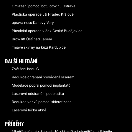
Financování nebo platební prostředky:
Omlazení pomocí botulotoxinu Ostrava
Ne
Plastická operace uší Hradec Králové
úprava nosu Karlovy Vary
Plastická operace víček České Budějovice
Brow lift Ústí nad Labem
Tmavé skvrny na kůži Pardubice
DALŠÍ HLEDÁNÍ
Zvětšení bodu G
Redukce chrápání prováděná laserem
Modelace poprsí pomocí implantátů
Laserové odstranění podbradku
Redukce varixů pomocí sklerotizace
Laserová léčba akné
PŘÍBĚHY
Mladší o pár let - Epizoda 10 - Mladší a krásnější za 48 hodin