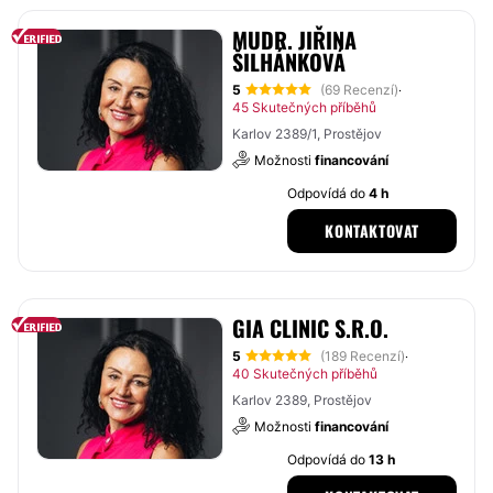
MUDR. JIŘINA
ŠILHÁNKOVÁ
5
(69 Recenzí)
·
45 Skutečných příběhů
Karlov 2389/1, Prostějov
Možnosti
financování
Odpovídá do
4 h
KONTAKTOVAT
GIA CLINIC S.R.O.
5
(189 Recenzí)
·
40 Skutečných příběhů
Karlov 2389, Prostějov
Možnosti
financování
Odpovídá do
13 h