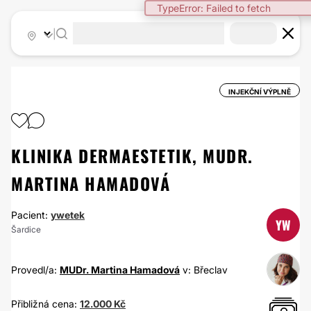
TypeError: Failed to fetch
|
INJEKČNÍ VÝPLNĚ
KLINIKA DERMAESTETIK, MUDR.
MARTINA HAMADOVÁ
Pacient:
ywetek
YW
Šardice
Provedl/a:
MUDr. Martina Hamadová
v: Břeclav
Přibližná cena:
12.000 Kč