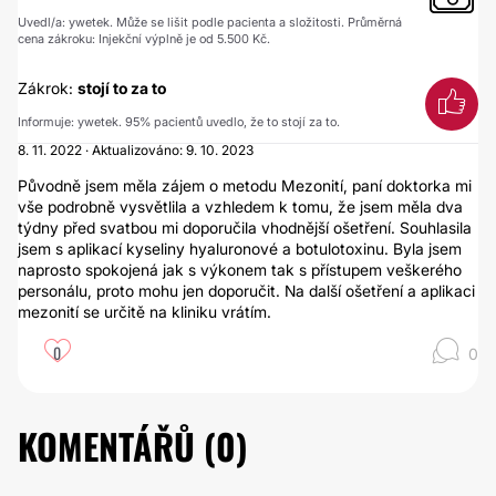
Uvedl/a: ywetek. Může se lišit podle pacienta a složitosti. Průměrná
cena zákroku: Injekční výplně je od 5.500 Kč.
Zákrok:
stojí to za to
Informuje: ywetek. 95% pacientů uvedlo, že to stojí za to.
8. 11. 2022 · Aktualizováno: 9. 10. 2023
Původně jsem měla zájem o metodu Mezonití, paní doktorka mi
vše podrobně vysvětlila a vzhledem k tomu, že jsem měla dva
týdny před svatbou mi doporučila vhodnější ošetření. Souhlasila
jsem s aplikací kyseliny hyaluronové a botulotoxinu. Byla jsem
naprosto spokojená jak s výkonem tak s přístupem veškerého
personálu, proto mohu jen doporučit. Na další ošetření a aplikaci
mezonití se určitě na kliniku vrátím.
0
0
KOMENTÁŘŮ (
0
)