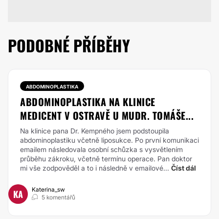
PODOBNÉ PŘÍBĚHY
ABDOMINOPLASTIKA
ABDOMINOPLASTIKA NA KLINICE
MEDICENT V OSTRAVĚ U MUDR. TOMÁŠE...
Na klinice pana Dr. Kempného jsem podstoupila
abdominoplastiku včetně liposukce. Po první komunikaci
emailem následovala osobní schůzka s vysvětlením
průběhu zákroku, včetně termínu operace. Pan doktor
mi vše zodpověděl a to i následně v emailové...
Číst dál
Katerina_sw
KA
5 komentářů