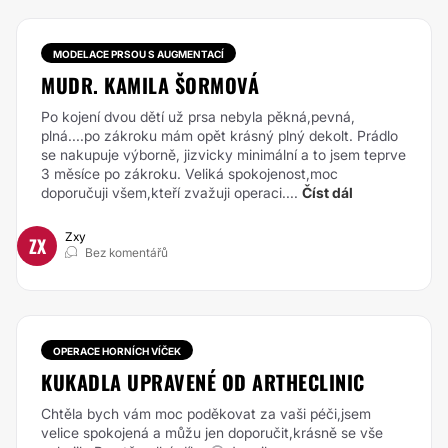
MODELACE PRSOU S AUGMENTACÍ
MUDR. KAMILA ŠORMOVÁ
Po kojení dvou dětí už prsa nebyla pěkná,pevná,
plná....po zákroku mám opět krásný plný dekolt. Prádlo
se nakupuje výborně, jizvicky minimální a to jsem teprve
3 měsíce po zákroku. Veliká spokojenost,moc
doporučuji všem,kteří zvažuji operaci....
Číst dál
Zxy
ZX
Bez komentářů
OPERACE HORNÍCH VÍČEK
KUKADLA UPRAVENÉ OD ARTHECLINIC
Chtěla bych vám moc poděkovat za vaši péči,jsem
velice spokojená a můžu jen doporučit,krásně se vše