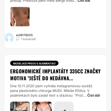
přístup. Přestože jsem měla alergii snad...
Číst dál
erit6176005
1 komentář
MODELACE PRSOU S AUGMENTACÍ
ERGONOMICKÉ IMPLANTÁTY 335CC ZNAČKY
MOTIVA "JEŠTĚ DO NEDÁVNA...
Dne 10.11.2020 jsem vyhrála instagramovou soutěž
pana plastického chirurga MUDr. Miloše Křižka. V
podmínkách bylo zaslat text s otázkou: "Proč...
Číst dál