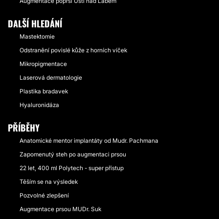
Augmentace poprsí Ústí nad Labem
DALŠÍ HLEDÁNÍ
Mastektomie
Odstranění povislé kůže z horních víček
Mikropigmentace
Laserová dermatologie
Plastika bradavek
Hyaluronidáza
PŘÍBĚHY
Anatomické mentor implantáty od Mudr. Pachmana
Zapomenutý steh po augmentaci prsou
22 let, 400 ml Polytech - super přístup
Těším se na výsledek
Pozvolné zlepšení
Augmentace prsou MUDr. Suk