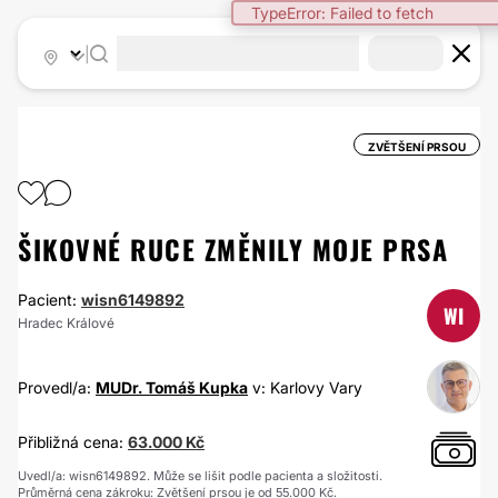
TypeError: Failed to fetch
|
ZVĚTŠENÍ PRSOU
ŠIKOVNÉ RUCE ZMĚNILY MOJE PRSA
Pacient:
wisn6149892
WI
Hradec Králové
Provedl/a:
MUDr. Tomáš Kupka
v: Karlovy Vary
Přibližná cena:
63.000 Kč
Uvedl/a: wisn6149892. Může se lišit podle pacienta a složitosti.
Průměrná cena zákroku: Zvětšení prsou je od 55.000 Kč.