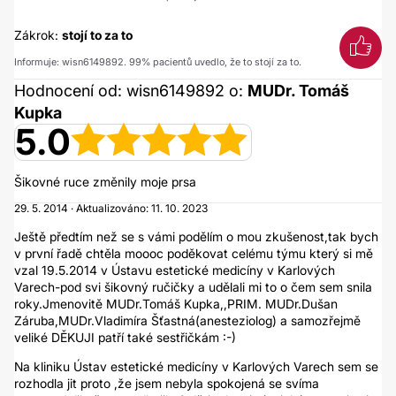
Zákrok:
stojí to za to
Informuje: wisn6149892. 99% pacientů uvedlo, že to stojí za to.
Hodnocení od: wisn6149892 o:
MUDr. Tomáš
Kupka
5.0
Šikovné ruce změnily moje prsa
29. 5. 2014 · Aktualizováno: 11. 10. 2023
Ještě předtím než se s vámi podělím o mou zkušenost,tak bych
v první řadě chtěla moooc poděkovat celému týmu který si mě
vzal 19.5.2014 v Ústavu estetické medicíny v Karlových
Varech-pod svi šikovný ručičky a udělali mi to o čem sem snila
roky.Jmenovitě MUDr.Tomáš Kupka,,PRIM. MUDr.Dušan
Záruba,MUDr.Vladimíra Šťastná(anesteziolog) a samozřejmě
veliké DĚKUJI patří také sestřičkám :-)
Na kliniku Ústav estetické medicíny v Karlových Varech sem se
rozhodla jit proto ,že jsem nebyla spokojená se svíma