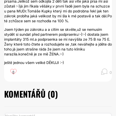
prsama.Jelikož sem odkojila 2 děti tak asi víte jaká prsa mi asi
zůstali :-)já jim říkala věšáky.v první řadě jsem byla na schuzce
u pana MUDr.Tomáše Kupky který mi do podrobna řekl jak ten
zákrok probíha jaká velikost by mi šla k mé postavě a tak dál.Po
té zchůsce sem se rozhodla na 100 %.
Jsem týden po zákroku a a cítím se skvěle,už se nemusím
stydět si sundat před partnerem podprsenku:-):-) dostala jsem
implantáty 315 ml.a podprsenka se mi navýšila ze 75 B na 75 E.
Ženy které toto čtete a rozhodujete se ,tak neváhejte a jděte do
toho.já jsem strašne ráda že jsem na tuto kliniku
narazila.konečně je ze mě ŽENA.:-)
ještě jednou všem veliké DĚKUJI :-)
0
0
KOMENTÁŘŮ (
0
)