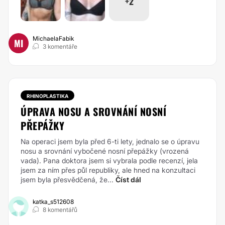
+2
MichaelaFabik
MI
3 komentáře
RHINOPLASTIKA
ÚPRAVA NOSU A SROVNÁNÍ NOSNÍ
PŘEPÁŽKY
Na operaci jsem byla před 6-ti lety, jednalo se o úpravu
nosu a srovnání vybočené nosní přepážky (vrozená
vada). Pana doktora jsem si vybrala podle recenzí, jela
jsem za ním přes půl republiky, ale hned na konzultaci
jsem byla přesvědčená, že...
Číst dál
katka_s512608
8 komentářů