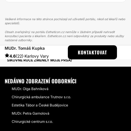
Veškeré informace na této stránce pocházejí od uživatelů portálu, nikoli od lékařů nebo
specialistů.
Obsah zveřejněný na portálu Estheticon.cz nemůže v žádném případě nahradit
konzultaci pacienta s lékařem. Estheticon.cz není odpovědný za produkty nebo služby
nabízené odborníky.
MUDr. Tomáš Kupka
ESTHETICON
PŘÍBĚHY
KONTAKTOVAT
PŘÍBĚHY TÝKAJÍCÍ SE ZÁKROKU ZVĚTŠENÍ PRSOU
4.6
(22)
·
Karlovy Vary
ŠIKOVNÉ RUCE ZMĚNILY MOJE PRSA
NEDÁVNO ZOBRAZENÍ ODBORNÍCI
MUDr. Olga Bahníková
Chirurgická ambulance Trutnov s.r.o.
Estetika Tábor a České Budějovice
MUDr. Petra Garnolová
Chirurgické centrum s.r.o.