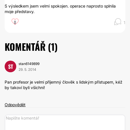
S výsledkem jsem velmi spokojen. operace naprosto splnila
moje představy.
0
1
KOMENTÁŘ (
1
)
stan6149899
ST
29. 5. 2014
Pan profesor je velmi příjemný člověk s lidským přístupem, kéž
by takoví byli všichni!
Odpovědět