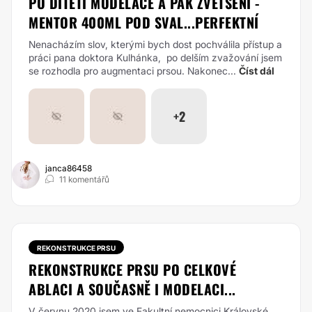
PO DÍTĚTI MODELACE A PAK ZVĚTŠENÍ -
MENTOR 400ML POD SVAL...PERFEKTNÍ
Nenacházím slov, kterými bych dost pochválila přístup a
práci pana doktora Kulhánka, po delším zvažování jsem
se rozhodla pro augmentaci prsou. Nakonec...
Číst dál
+2
janca86458
11 komentářů
REKONSTRUKCE PRSU
REKONSTRUKCE PRSU PO CELKOVÉ
ABLACI A SOUČASNĚ I MODELACI...
V červnu 2020 jsem ve Fakultní nemocnici Královské