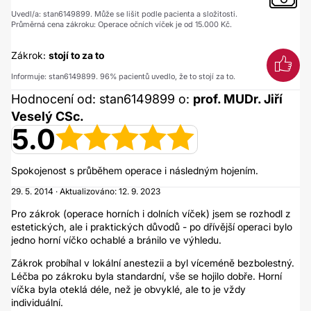
Uvedl/a: stan6149899. Může se lišit podle pacienta a složitosti.
Průměrná cena zákroku: Operace očních víček je od 15.000 Kč.
Zákrok:
stojí to za to
Informuje: stan6149899. 96% pacientů uvedlo, že to stojí za to.
Hodnocení od: stan6149899 o:
prof. MUDr. Jiří
Veselý CSc.
5.0
Spokojenost s průběhem operace i následným hojením.
29. 5. 2014 · Aktualizováno: 12. 9. 2023
Pro zákrok (operace horních i dolních víček) jsem se rozhodl z
estetických, ale i praktických důvodů - po dřívější operaci bylo
jedno horní víčko ochablé a bránilo ve výhledu.
Zákrok probíhal v lokální anestezii a byl víceméně bezbolestný.
Léčba po zákroku byla standardní, vše se hojilo dobře. Horní
víčka byla oteklá déle, než je obvyklé, ale to je vždy
individuální.