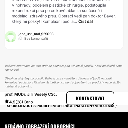
Vinohrady, oddělení plastické chirurgie, podstoupila
rekonstrukci prsu po celkové ablaci a současně i
modelaci zdravého prsu. Operaci vedl pan doktor Bayer,
který mi poskytl komplexní péči a...
Číst dál
jana_usti_nad_929093
Bez komentářů
Veškeré informace na této stránce pocházejí od uživatelů portálu, nikoli od lékařů nebo
specialistů.
Obsah zveřejněný na portálu Estheticon.cz nemůže v žádném případě nahradit
konzultaci pacienta s lékařem. Estheticon.cz není odpovědný za produkty nebo služby
nabízené odborníky.
prof. MUDr. Jiří Veselý CSc.
ESTHETICON
PŘÍBĚHY
KONTAKTOVAT
PŘÍBĚHY TÝKAJÍCÍ SE ZÁKROKU OPERACE OČNÍCH VÍČEK
4.9
(28)
·
Brno
SPOKOJENOST S PRŮBĚHEM OPERACE I NÁSLEDNÝM HOJENÍM.
NEDÁVNO ZOBRAZENÍ ODBORNÍCI