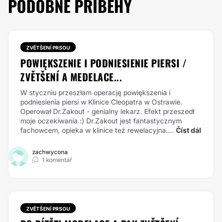
PODOBNÉ PŘÍBĚHY
ZVĚTŠENÍ PRSOU
POWIĘKSZENIE I PODNIESIENIE PIERSI /
ZVĚTŠENÍ A MEDELACE...
W styczniu przeszłam operację powiększenia i
podniesienia piersi w Klinice Cleopatra w Ostrawie.
Operował Dr.Zakout - genialny lekarz. Efekt przeszedł
moje oczekiwania :) Dr.Zakout jest fantastycznym
fachowcem, opieka w klinice też rewelacyjna....
Číst dál
zachwycona
1 komentář
ZVĚTŠENÍ PRSOU