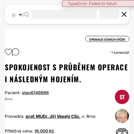
TypeError: Failed to fetch
|
OPERACE OČNÍCH VÍČEK
1 komentář
SPOKOJENOST S PRŮBĚHEM OPERACE
I NÁSLEDNÝM HOJENÍM.
Pacient:
stan6149899
ST
Brno
Provedl/a:
prof. MUDr. Jiří Veselý CSc.
v: Brno
Přibližná cena:
16.000 Kč