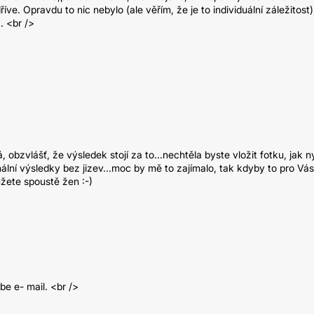
ve. Opravdu to nic nebylo (ale věřím, že je to individuální záležitost)
. <br />
 obzvlášť, že výsledek stojí za to...nechtěla byste vložit fotku, jak n
nální výsledky bez jizev...moc by mě to zajímalo, tak kdyby to pro Vás
žete spoustě žen :-)
be e- mail. <br />