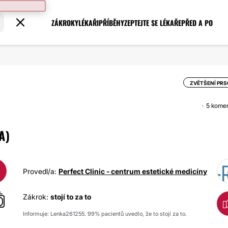
ZÁKROKY
LÉKAŘI
PŘÍBĚHY
ZEPTEJTE SE LÉKAŘE
PŘED A PO
ZVĚTŠENÍ PR
5 kome
A)
Provedl/a:
Perfect Clinic - centrum estetické medicíny
Zákrok:
stojí to za to
Informuje: Lenka261255. 99% pacientů uvedlo, že to stojí za to.