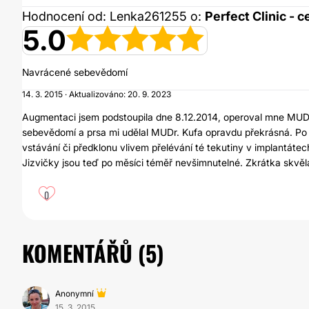
Hodnocení od: Lenka261255 o:
Perfect Clinic - 
5.0
Navrácené sebevědomí
14. 3. 2015 · Aktualizováno: 20. 9. 2023
Augmentaci jsem podstoupila dne 8.12.2014, operoval mne MUD
sebevědomí a prsa mi udělal MUDr. Kufa opravdu překrásná. Po 
vstávání či předklonu vlivem přelévání té tekutiny v implantáte
Jizvičky jsou teď po měsíci téměř nevšimnutelné. Zkrátka skvěl
0
KOMENTÁŘŮ (
5
)
Anonymní
15. 3. 2015