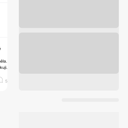
é
ěla.
uji.
5