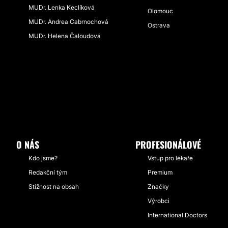
MUDr. Lenka Keclíková
Olomouc
MUDr. Andrea Cabrnochová
Ostrava
MUDr. Helena Čaloudová
O NÁS
PROFESIONÁLOVÉ
Kdo jsme?
Vstup pro lékaře
Redakční tým
Premium
Stížnost na obsah
Značky
Výrobci
International Doctors