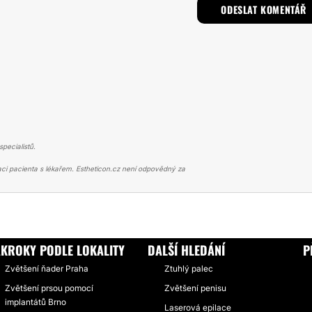
pecialistů.
ci pacienta s lékařem. Estheticon.cz není odpovědný za
Í PRSOU
NAVRÁCENÉ SEBEVĚDOMÍ (MUDR. KUFA)
ÁKROKY PODLE LOKALITY
DALŠÍ HLEDÁNÍ
P
Zvětšení ňader Praha
Ztuhlý palec
Zvětšení prsou pomocí
Zvětšení penisu
implantátů Brno
Laserová epilace