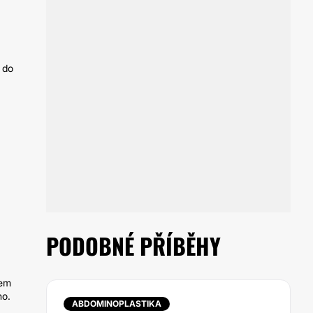
a do
PODOBNÉ PŘÍBĚHY
sem
ho.
ABDOMINOPLASTIKA