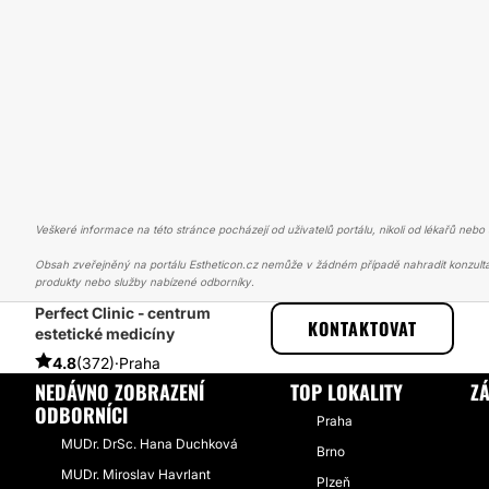
Veškeré informace na této stránce pocházejí od uživatelů portálu, nikoli od lékařů nebo s
Obsah zveřejněný na portálu Estheticon.cz nemůže v žádném případě nahradit konzulta
produkty nebo služby nabízené odborníky.
Perfect Clinic - centrum
ESTHETICON
PŘÍBĚHY
PŘÍBĚHY TÝKAJÍCÍ SE ZÁKROKU ZVĚTŠEN
KONTAKTOVAT
estetické medicíny
4.8
(372)
·
Praha
NEDÁVNO ZOBRAZENÍ
TOP LOKALITY
Z
ODBORNÍCI
Praha
MUDr. DrSc. Hana Duchková
Brno
MUDr. Miroslav Havrlant
Plzeň