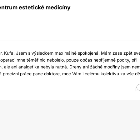
centrum estetické medicíny
r. Kufa. Jsem s výsledkem maximálně spokojená. Mám zase zpět sv
operaci mne téměř nic nebolelo, pouze občas nepříjemné pocity, při
ch, ale ani analgetika nebyla nutná. Dreny ani žádné modřiny jsem nem
á precizní práce pane doktore, moc Vám i celému kolektivu za vše děk