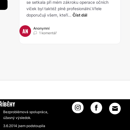
se setkala při mém zákroku operace očních
víček byl taktéž plně profesionální.Vřele
doporučuji všem, kteří...
Číst dál
Anonymní
AN
1 komentář
ŘÍBĚHY
Bezproblémová spolupráca,
úžasný výsledok.
3.6.2014 jsem podstoupila