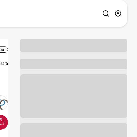
SOU
ntářů