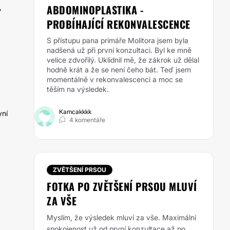
ABDOMINOPLASTIKA -
,
PROBÍHAJÍCÍ REKONVALESCENCE
S přístupu pana primáře Molitora jsem byla
nadšená už při první konzultaci. Byl ke mně
velice zdvořilý. Uklidnil mě, že zákrok už dělal
hodně krát a že se není čeho bát. Teď jsem
momentálně v rekonvalescenci a moc se
těším na výsledek.
Kamcakkkk
yní
4 komentáře
ZVĚTŠENÍ PRSOU
FOTKA PO ZVĚTŠENÍ PRSOU MLUVÍ
ZA VŠE
Myslím, že výsledek mluví za vše. Maximální
spokojenost už od první konzultace až po