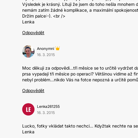
Výsledek je krásný. Lituji že jsem do toho nešla mnohem dří
nemám zatím žádné komplikace, a maximální spokojenost
Držím palce:-). <br />
Lenka
Odpovědět
Anonymní
16. 3. 2015
Moc děkuji za odpovědi...tři měsíce se to určitě vydržet dá,
prsa vypadají tři měsíce po operaci? Většinou vidíme až fi
nebyl problém...nikdo Vás na fotce nepozná a určitě pomů
Odpovědět
Lenka261255
LE
16. 3. 2015
Lucko, fotky vkládat takto nechci... Kdyžtak nechte na se
Lenka