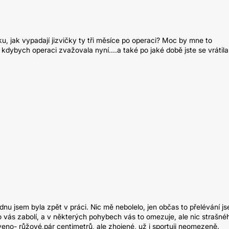
tku, jak vypadají jizvičky ty tři měsíce po operaci? Moc by mne to
t, kdybych operaci zvažovala nyní....a také po jaké době jste se vrátil
dnu jsem byla zpět v práci. Nic mě nebolelo, jen občas to přelévání j
to vás zabolí, a v některých pohybech vás to omezuje, ale nic strašné
rveno- růžové,pár centimetrů, ale zhojené, už i sportuji neomezeně.