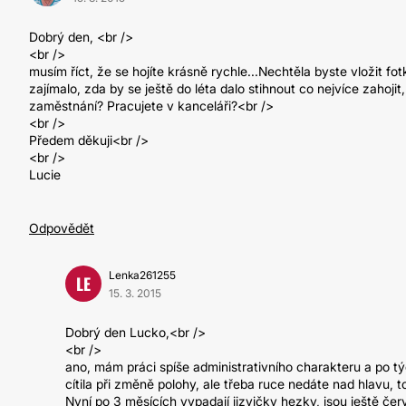
Dobrý den, <br />
<br />
musím říct, že se hojíte krásně rychle...Nechtěla byste vložit fo
zajímalo, zda by se ještě do léta dalo stihnout co nejvíce zahoji
zaměstnání? Pracujete v kanceláři?<br />
<br />
Předem děkuji<br />
<br />
Lucie
Odpovědět
Lenka261255
LE
15. 3. 2015
Dobrý den Lucko,<br />
<br />
ano, mám práci spíše administrativního charakteru a po tý
cítila při změně polohy, ale třeba ruce nedáte nad hlavu, 
Nyní po 3 měsících vypadají jizvičky hezky, jsou ještě če