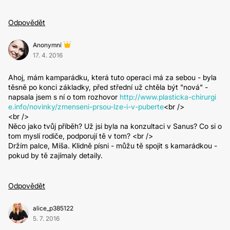
Odpovědět
Anonymní
17. 4. 2016
Ahoj, mám kamparádku, která tuto operaci má za sebou - byla
těsně po konci základky, před střední už chtěla být "nová" -
napsala jsem s ní o tom rozhovor
http://www.plasticka-chirurgi
e.info/novinky/zmenseni-prsou-lze-i-v-puberte
<br />
<br />
Něco jako tvůj příběh? Už jsi byla na konzultaci v Sanus? Co si o
tom myslí rodiče, podporují tě v tom? <br />
Držím palce, Míša. Klidně písni - můžu tě spojit s kamarádkou -
pokud by tě zajímaly detaily.
Odpovědět
alice_p385122
5. 7. 2016