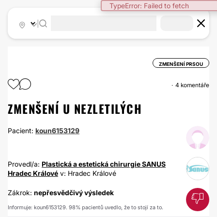
TypeError: Failed to fetch
|
ZMENŠENÍ PRSOU
4 komentáře
ZMENŠENÍ U NEZLETILÝCH
Pacient:
koun6153129
Provedl/a:
Plastická a estetická chirurgie SANUS
Hradec Králové
v: Hradec Králové
Zákrok:
nepřesvědčivý výsledek
Informuje: koun6153129. 98% pacientů uvedlo, že to stojí za to.