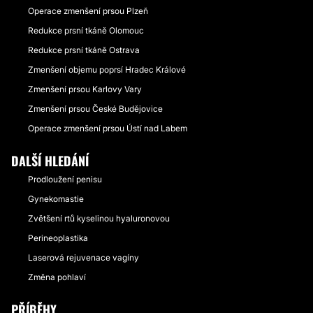
Operace zmenšení prsou Plzeň
Redukce prsní tkáně Olomouc
Redukce prsní tkáně Ostrava
Zmenšení objemu poprsí Hradec Králové
Zmenšení prsou Karlovy Vary
Zmenšení prsou České Budějovice
Operace zmenšení prsou Ústí nad Labem
DALŠÍ HLEDÁNÍ
Prodloužení penisu
Gynekomastie
Zvětšení rtů kyselinou hyaluronovou
Perineoplastika
Laserová rejuvenace vagíny
Změna pohlaví
PŘÍBĚHY