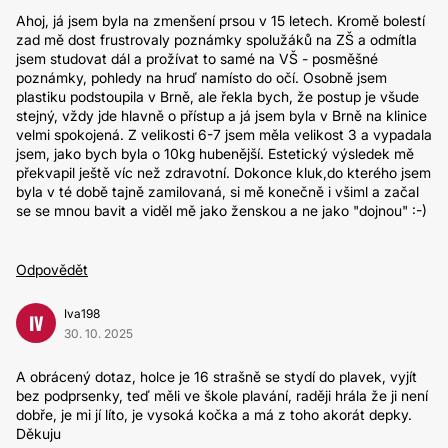
Ahoj, já jsem byla na zmenšení prsou v 15 letech. Kromě bolestí
zad mě dost frustrovaly poznámky spolužáků na ZŠ a odmítla
jsem studovat dál a prožívat to samé na VŠ - posměšné
poznámky, pohledy na hruď namísto do očí. Osobně jsem
plastiku podstoupila v Brně, ale řekla bych, že postup je všude
stejný, vždy jde hlavně o přístup a já jsem byla v Brně na klinice
velmi spokojená. Z velikosti 6-7 jsem měla velikost 3 a vypadala
jsem, jako bych byla o 10kg hubenější. Estetický výsledek mě
překvapil ještě víc než zdravotní. Dokonce kluk,do kterého jsem
byla v té době tajně zamilovaná, si mě konečně i všiml a začal
se se mnou bavit a viděl mě jako ženskou a ne jako "dojnou" :-)
Odpovědět
Iva198
IV
30. 10. 2025
A obrácený dotaz, holce je 16 strašně se stydí do plavek, vyjít
bez podprsenky, teď měli ve škole plavání, raději hrála že ji není
dobře, je mi jí líto, je vysoká kočka a má z toho akorát depky.
Děkuju