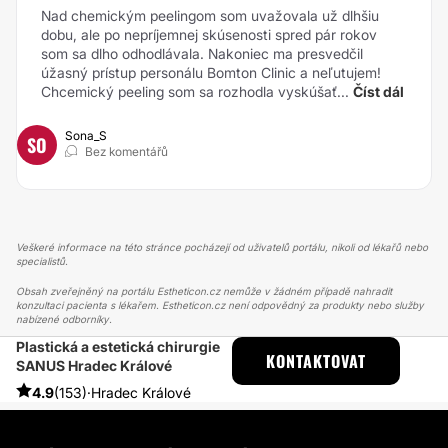
Nad chemickým peelingom som uvažovala už dlhšiu
dobu, ale po nepríjemnej skúsenosti spred pár rokov
som sa dlho odhodlávala. Nakoniec ma presvedčil
úžasný prístup personálu Bomton Clinic a neľutujem!
Chcemický peeling som sa rozhodla vyskúšať...
Číst dál
Sona_S
SO
Bez komentářů
Veškeré informace na této stránce pocházejí od uživatelů portálu, nikoli od lékařů nebo
specialistů.
Obsah zveřejněný na portálu Estheticon.cz nemůže v žádném případě nahradit
konzultaci pacienta s lékařem. Estheticon.cz není odpovědný za produkty nebo služby
nabízené odborníky.
Plastická a estetická chirurgie
ESTHETICON
PŘÍBĚHY
KONTAKTOVAT
SANUS Hradec Králové
PŘÍBĚHY TÝKAJÍCÍ SE ZÁKROKU ZMENŠENÍ PRSOU
ZMENŠENÍ U NEZLETILÝCH
4.9
(153)
·
Hradec Králové