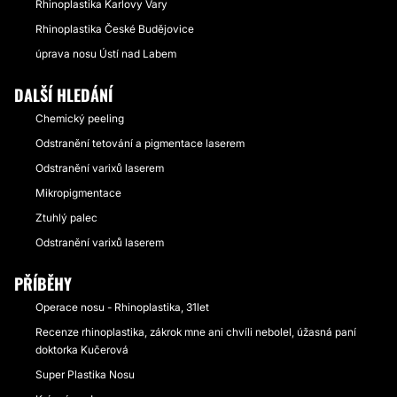
Rhinoplastika Karlovy Vary
Rhinoplastika České Budějovice
úprava nosu Ústí nad Labem
DALŠÍ HLEDÁNÍ
Chemický peeling
Odstranění tetování a pigmentace laserem
Odstranění varixů laserem
Mikropigmentace
Ztuhlý palec
Odstranění varixů laserem
PŘÍBĚHY
Operace nosu - Rhinoplastika, 31let
Recenze rhinoplastika, zákrok mne ani chvíli nebolel, úžasná paní
doktorka Kučerová
Super Plastika Nosu