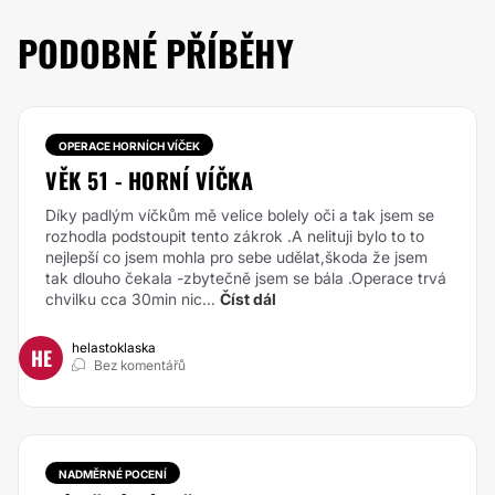
PODOBNÉ PŘÍBĚHY
OPERACE HORNÍCH VÍČEK
VĚK 51 - HORNÍ VÍČKA
Díky padlým víčkům mě velice bolely oči a tak jsem se
rozhodla podstoupit tento zákrok .A nelituji bylo to to
nejlepší co jsem mohla pro sebe udělat,škoda že jsem
tak dlouho čekala -zbytečně jsem se bála .Operace trvá
chvilku cca 30min nic...
Číst dál
helastoklaska
HE
Bez komentářů
NADMĚRNÉ POCENÍ