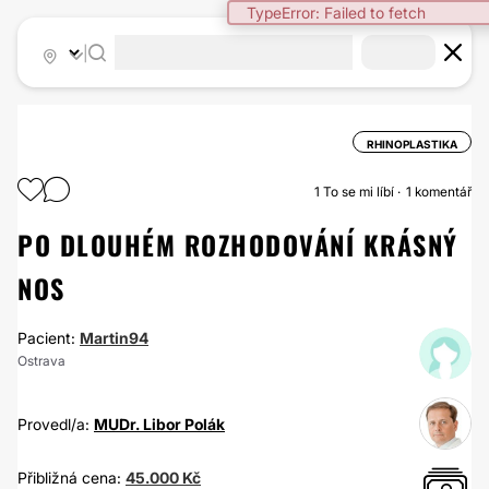
TypeError: Failed to fetch
|
RHINOPLASTIKA
1
To se mi líbí
1 komentář
PO DLOUHÉM ROZHODOVÁNÍ KRÁSNÝ
NOS
Pacient:
Martin94
Ostrava
Provedl/a:
MUDr. Libor Polák
Přibližná cena:
45.000 Kč