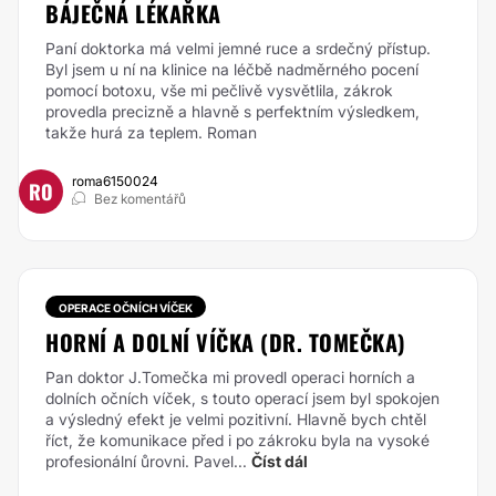
BÁJEČNÁ LÉKAŘKA
Paní doktorka má velmi jemné ruce a srdečný přístup.
Byl jsem u ní na klinice na léčbě nadměrného pocení
pomocí botoxu, vše mi pečlivě vysvětlila, zákrok
provedla precizně a hlavně s perfektním výsledkem,
takže hurá za teplem. Roman
roma6150024
RO
Bez komentářů
OPERACE OČNÍCH VÍČEK
HORNÍ A DOLNÍ VÍČKA (DR. TOMEČKA)
Pan doktor J.Tomečka mi provedl operaci horních a
dolních očních víček, s touto operací jsem byl spokojen
a výsledný efekt je velmi pozitivní. Hlavně bych chtěl
říct, že komunikace před i po zákroku byla na vysoké
profesionální ůrovni. Pavel...
Číst dál