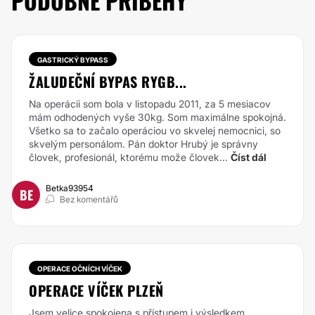
PODOBNÉ PŘÍBĚHY
GASTRICKÝ BYPASS
ŽALUDEČNÍ BYPAS RYGB...
Na operácii som bola v listopadu 2011, za 5 mesiacov
mám odhodených vyše 30kg. Som maximálne spokojná.
Všetko sa to začalo operáciou vo skvelej nemocnici, so
skvelým personálom. Pán doktor Hrubý je správny
človek, profesionál, ktorému može človek...
Číst dál
Betka93954
BE
Bez komentářů
OPERACE OČNÍCH VÍČEK
OPERACE VÍČEK PLZEŇ
Jsem velice spokojena s přístupem i výsledkem