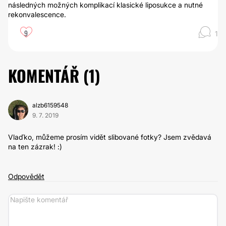
následných možných komplikací klasické liposukce a nutné
rekonvalescence.
9
1
KOMENTÁŘ (
1
)
alzb6159548
9. 7. 2019
Vlaďko, můžeme prosím vidět slibované fotky? Jsem zvědavá
na ten zázrak! :)
Odpovědět