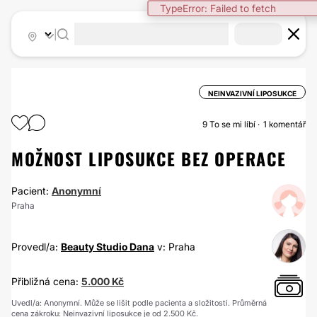
TypeError: Failed to fetch
|
NEINVAZIVNÍ LIPOSUKCE
9
To se mi líbí
1 komentář
MOŽNOST LIPOSUKCE BEZ OPERACE
Pacient:
Anonymní
Praha
Provedl/a:
Beauty Studio Dana
v: Praha
Přibližná cena:
5.000 Kč
Uvedl/a: Anonymní. Může se lišit podle pacienta a složitosti. Průměrná
cena zákroku: Neinvazivní liposukce je od 2.500 Kč.