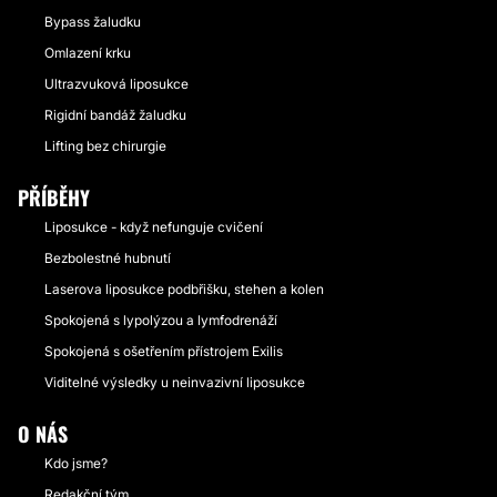
Bypass žaludku
Omlazení krku
Ultrazvuková liposukce
Rigidní bandáž žaludku
Lifting bez chirurgie
PŘÍBĚHY
Liposukce - když nefunguje cvičení
Bezbolestné hubnutí
Laserova liposukce podbřišku, stehen a kolen
Spokojená s lypolýzou a lymfodrenáží
Spokojená s ošetřením přístrojem Exilis
Viditelné výsledky u neinvazivní liposukce
O NÁS
Kdo jsme?
Redakční tým