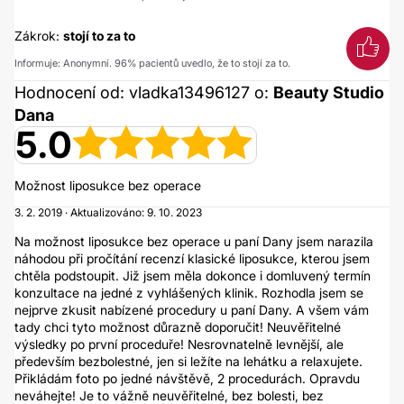
Zákrok:
stojí to za to
Informuje: Anonymní. 96% pacientů uvedlo, že to stojí za to.
Hodnocení od: vladka13496127 o:
Beauty Studio
Dana
5.0
Možnost liposukce bez operace
3. 2. 2019 · Aktualizováno: 9. 10. 2023
Na možnost liposukce bez operace u paní Dany jsem narazila
náhodou při pročítání recenzí klasické liposukce, kterou jsem
chtěla podstoupit. Již jsem měla dokonce i domluvený termín
konzultace na jedné z vyhlášených klinik. Rozhodla jsem se
nejprve zkusit nabízené procedury u paní Dany. A všem vám
tady chci tyto možnost důrazně doporučit! Neuvěřitelné
výsledky po první proceduře! Nesrovnatelně levnější, ale
především bezbolestné, jen si ležíte na lehátku a relaxujete.
Přikládám foto po jedné návštěvě, 2 procedurách. Opravdu
neváhejte! Je to vážně neuvěřitelné, bez bolesti, bez