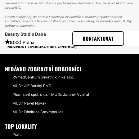
Veškeré informace na této stránce pocházejí od uživatelů portálu, nikoli od lékařů nebo
specialistů.
Obsah zveřejněný na portálu Estheticon.cz nemůže v žádném případě nahradit
konzultaci pacienta s lékařem. Estheticon.cz není odpovědný za produkty nebo služby
nabízené odborníky.
Beauty Studio Dana
ESTHETICON
PŘÍBĚHY
KONTAKTOVAT
PŘÍBĚHY TÝKAJÍCÍ SE ZÁKROKU NEINVAZIVNÍ LIPOSUKCE
5
(33)
·
Praha
MOŽNOST LIPOSUKCE BEZ OPERACE
NEDÁVNO ZOBRAZENÍ ODBORNÍCI
RVmedCentrum privátní klinika s.r.o.
MUDr. Jiří Borský Ph.D.
Pharmavit spol. s r.o. - MUDr. Jaromír Vybíral
MUDr. Pavel Novák
MUDr. Dimitrios Stavropoulos
TOP LOKALITY
Praha