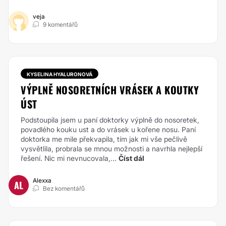
veja
9 komentářů
KYSELINA HYALURONOVÁ
VÝPLNĚ NOSORETNÍCH VRÁSEK A KOUTKY
ÚST
Podstoupila jsem u paní doktorky výplně do nosoretek,
povadlého kouku ust a do vrásek u kořene nosu. Paní
doktorka me mile překvapila, tím jak mi vše pečlivě
vysvětlila, probrala se mnou možnosti a navrhla nejlepší
řešení. Nic mi nevnucovala,...
Číst dál
Alexxa
AL
Bez komentářů