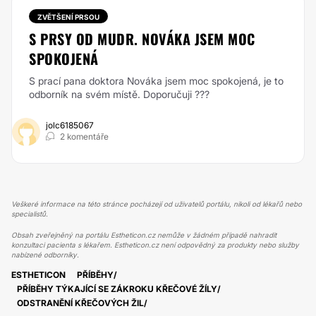
ZVĚTŠENÍ PRSOU
S PRSY OD MUDR. NOVÁKA JSEM MOC
SPOKOJENÁ
S prací pana doktora Nováka jsem moc spokojená, je to
odborník na svém místě. Doporučuji ???
jolc6185067
2 komentáře
Veškeré informace na této stránce pocházejí od uživatelů portálu, nikoli od lékařů nebo
specialistů.
Obsah zveřejněný na portálu Estheticon.cz nemůže v žádném případě nahradit
konzultaci pacienta s lékařem. Estheticon.cz není odpovědný za produkty nebo služby
nabízené odborníky.
ESTHETICON
PŘÍBĚHY
PŘÍBĚHY TÝKAJÍCÍ SE ZÁKROKU KŘEČOVÉ ŽÍLY
ODSTRANĚNÍ KŘEČOVÝCH ŽIL