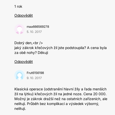
1 rok
Odpovědět
maa666569278
5. 10. 2017
Dobrý den,<br />
jaký zákrok křečových žil jste podstoupila? A cena byla
za obě nohy? Děkuji
Odpovědět
Frut6156198
9. 10. 2017
Klasická operace (odstranění hlavní žíly a řada menších
žil na lýtku) křečových žil na jedné noze. Cena 20 000.
Možný je zákrok dražší než na ostatních zařízeních, ale
nelituji. Průběh bez komplikací a výsledek výborný,
nelituji.