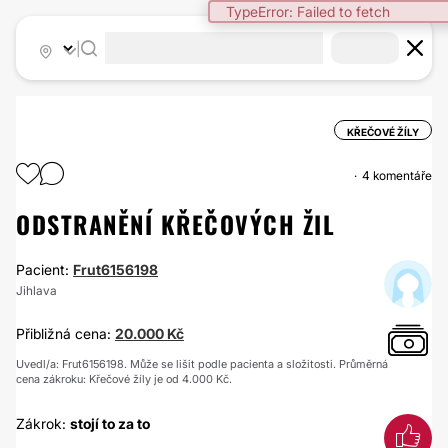
TypeError: Failed to fetch
|
KŘEČOVÉ ŽÍLY
4 komentáře
ODSTRANĚNÍ KŘEČOVÝCH ŽIL
Pacient:
Frut6156198
Jihlava
Přibližná cena:
20.000 Kč
Uvedl/a: Frut6156198. Může se lišit podle pacienta a složitosti. Průměrná
cena zákroku: Křečové žíly je od 4.000 Kč.
Zákrok:
stojí to za to