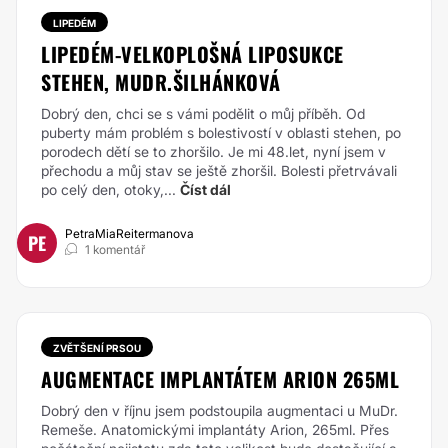
LIPEDÉM
LIPEDÉM-VELKOPLOŠNÁ LIPOSUKCE
STEHEN, MUDR.ŠILHÁNKOVÁ
Dobrý den, chci se s vámi podělit o můj příběh. Od
puberty mám problém s bolestivostí v oblasti stehen, po
porodech dětí se to zhoršilo. Je mi 48.let, nyní jsem v
přechodu a můj stav se ještě zhoršil. Bolesti přetrvávali
po celý den, otoky,...
Číst dál
PetraMiaReitermanova
PE
1 komentář
ZVĚTŠENÍ PRSOU
AUGMENTACE IMPLANTÁTEM ARION 265ML
Dobrý den v říjnu jsem podstoupila augmentaci u MuDr.
Remeše. Anatomickými implantáty Arion, 265ml. Přes