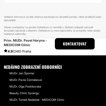
Veškeré informace na této stránce pocházejí od uživatelů portálu, nikoli od lékařů nebo
specialistů.
Obsah zveřejněný na portálu Estheticon.cz nemůže v žádném případě nahradit
konzultaci pacienta s lékařem. Estheticon.cz není odpovědný za produkty nebo služby
nabízené odborníky.
Prim. MUDr. Pavel Horyna -
ESTHETICON
PŘÍBĚHY
KONTAKTOVAT
MEDICOM Clinic
PŘÍBĚHY TÝKAJÍCÍ SE ZÁKROKU FACELIFT
FACELIFT S KOREKCÍ KRKU A TEMPORÁLNÍ LIFT
4.9
(246)
·
Praha
NEDÁVNO ZOBRAZENÍ ODBORNÍCI
MUDr. Jan Šponiar
MUDr. Pavla Čermáková
MUDr. Olga Pashkovska
Beauty Clinic Synergy
MUDr. Tomáš Nedeliak - MEDICOM Clinic