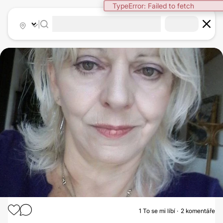
TypeError: Failed to fetch
|
1
To se mi líbí
2 komentáře
FACELIFT