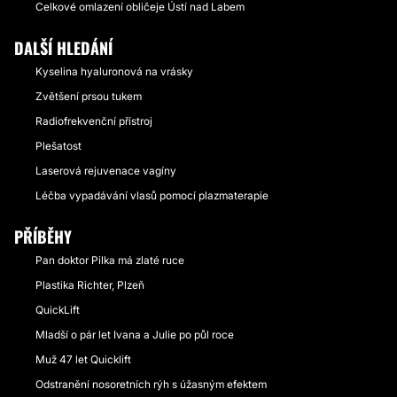
Celkové omlazení obličeje Ústí nad Labem
DALŠÍ HLEDÁNÍ
Kyselina hyaluronová na vrásky
Zvětšení prsou tukem
Radiofrekvenční přístroj
Plešatost
Laserová rejuvenace vagíny
Léčba vypadávání vlasů pomocí plazmaterapie
PŘÍBĚHY
Pan doktor Pilka má zlaté ruce
Plastika Richter, Plzeň
QuickLift
Mladší o pár let Ivana a Julie po půl roce
Muž 47 let Quicklift
Odstranění nosoretních rýh s úžasným efektem