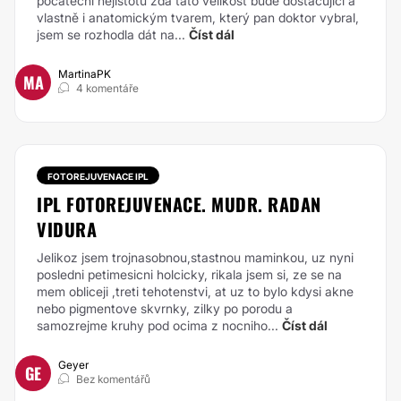
počáteční nejistotu zda tato velikost bude dostačující a
vlastně i anatomickým tvarem, který pan doktor vybral,
jsem se rozhodla dát na...
Číst dál
MartinaPK
MA
4 komentáře
FOTOREJUVENACE IPL
IPL FOTOREJUVENACE. MUDR. RADAN
VIDURA
Jelikoz jsem trojnasobnou,stastnou maminkou, uz nyni
posledni petimesicni holcicky, rikala jsem si, ze se na
mem obliceji ,treti tehotenstvi, at uz to bylo kdysi akne
nebo pigmentove skvrnky, zilky po porodu a
samozrejme kruhy pod ocima z nocniho...
Číst dál
Geyer
GE
Bez komentářů