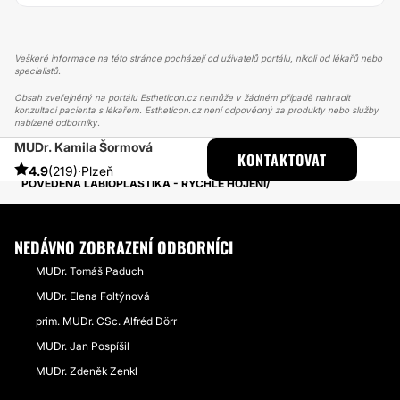
Veškeré informace na této stránce pocházejí od uživatelů portálu, nikoli od lékařů nebo
specialistů.
Obsah zveřejněný na portálu Estheticon.cz nemůže v žádném případě nahradit
konzultaci pacienta s lékařem. Estheticon.cz není odpovědný za produkty nebo služby
nabízené odborníky.
MUDr. Kamila Šormová
ESTHETICON
PŘÍBĚHY
KONTAKTOVAT
PŘÍBĚHY TÝKAJÍCÍ SE ZÁKROKU LABIOPLASTIKA
4.9
(219)
·
Plzeň
POVEDENÁ LABIOPLASTIKA - RYCHLÉ HOJENÍ
NEDÁVNO ZOBRAZENÍ ODBORNÍCI
MUDr. Tomáš Paduch
MUDr. Elena Foltýnová
prim. MUDr. CSc. Alfréd Dörr
MUDr. Jan Pospíšil
MUDr. Zdeněk Zenkl