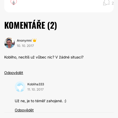
0
2
KOMENTÁŘE (
2
)
Anonymní
10. 10. 2017
Kobliho, necítíš už vůbec nic? V žádné situaci?
Odpovědět
Kobliha333
11. 10. 2017
Už ne, je to téměř zahojené. :)
Odpovědět