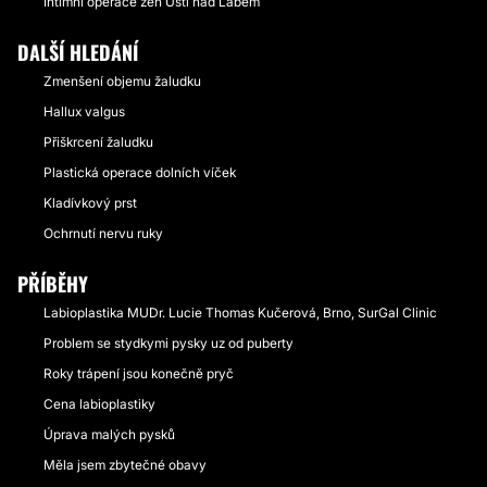
Intimní operace žen Ústí nad Labem
DALŠÍ HLEDÁNÍ
Zmenšení objemu žaludku
Hallux valgus
Přiškrcení žaludku
Plastická operace dolních víček
Kladívkový prst
Ochrnutí nervu ruky
PŘÍBĚHY
Labioplastika MUDr. Lucie Thomas Kučerová, Brno, SurGal Clinic
Problem se stydkymi pysky uz od puberty
Roky trápení jsou konečně pryč
Cena labioplastiky
Úprava malých pysků
Měla jsem zbytečné obavy