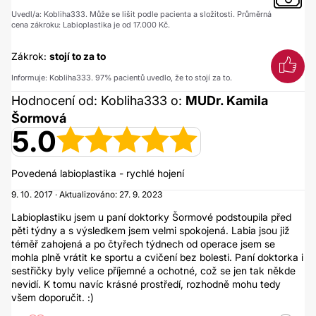
Uvedl/a: Kobliha333. Může se lišit podle pacienta a složitosti. Průměrná
cena zákroku: Labioplastika je od 17.000 Kč.
Zákrok:
stojí to za to
Informuje: Kobliha333. 97% pacientů uvedlo, že to stojí za to.
Hodnocení od: Kobliha333 o:
MUDr. Kamila
Šormová
5.0
Povedená labioplastika - rychlé hojení
9. 10. 2017 · Aktualizováno: 27. 9. 2023
Labioplastiku jsem u paní doktorky Šormové podstoupila před
pěti týdny a s výsledkem jsem velmi spokojená. Labia jsou již
téměř zahojená a po čtyřech týdnech od operace jsem se
mohla plně vrátit ke sportu a cvičení bez bolesti. Paní doktorka i
sestřičky byly velice příjemné a ochotné, což se jen tak někde
nevidí. K tomu navíc krásné prostředí, rozhodně mohu tedy
všem doporučit. :)