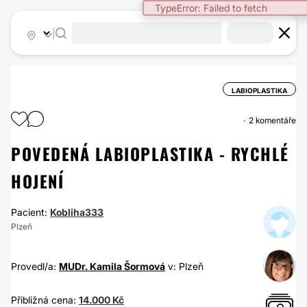
TypeError: Failed to fetch
|
LABIOPLASTIKA
2 komentáře
POVEDENÁ LABIOPLASTIKA - RYCHLÉ
HOJENÍ
Pacient:
Kobliha333
Plzeň
Provedl/a:
MUDr. Kamila Šormová
v: Plzeň
Přibližná cena:
14.000 Kč