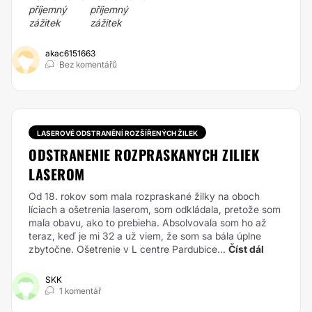
akac6151663
Bez komentářů
LASEROVÉ ODSTRANĚNÍ ROZŠÍŘENÝCH ŽILEK
ODSTRANENIE ROZPRASKANYCH ZILIEK
LASEROM
Od 18. rokov som mala rozpraskané žilky na oboch
líciach a ošetrenia laserom, som odkládala, pretože som
mala obavu, ako to prebieha. Absolvovala som ho až
teraz, keď je mi 32 a už viem, že som sa bála úplne
zbytočne. Ošetrenie v L centre Pardubice...
Číst dál
SKK
1 komentář