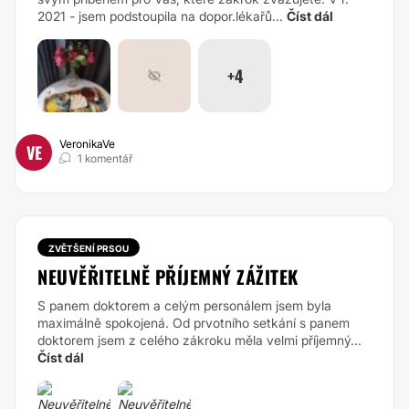
2021 - jsem podstoupila na dopor.lékařů...
Číst dál
+4
VeronikaVe
VE
1 komentář
ZVĚTŠENÍ PRSOU
NEUVĚŘITELNĚ PŘÍJEMNÝ ZÁŽITEK
S panem doktorem a celým personálem jsem byla
maximálně spokojená. Od prvotního setkání s panem
doktorem jsem z celého zákroku měla velmi příjemný...
Číst dál