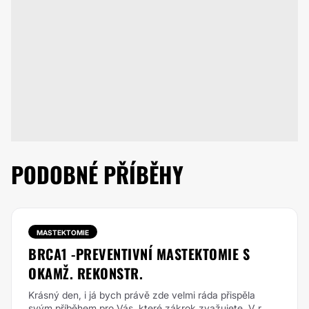
PODOBNÉ PŘÍBĚHY
MASTEKTOMIE
BRCA1 -PREVENTIVNÍ MASTEKTOMIE S
OKAMŽ. REKONSTR.
Krásný den, i já bych právě zde velmi ráda přispěla
svým příběhem pro Vás, které zákrok zvažujete.
V r.