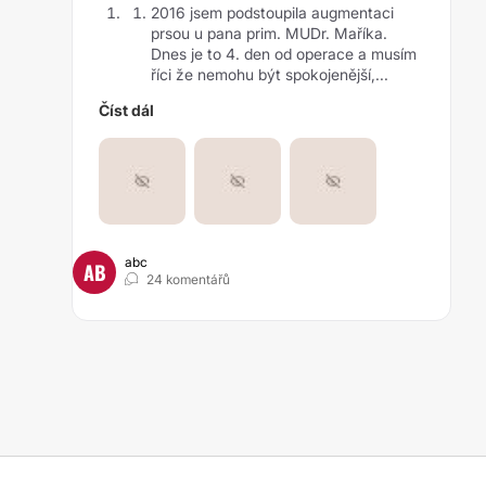
2016 jsem podstoupila augmentaci
prsou u pana prim. MUDr. Maříka.
Dnes je to 4. den od operace a musím
říci že nemohu být spokojenější,...
Číst dál
abc
AB
24 komentářů