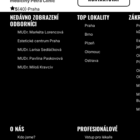
medicíny Petra Clinic
5
(40)
·
Praha
NEDÁVNO ZOBRAZENÍ
TOP LOKALITY
ZÁKR
ODBORNÍCI
Praha
P
k
MUDr. Markéta Lorencová
Brno
Es
Estetické centrum Praha
Plzeň
j
MUDr. Larisa Sedláčková
Olomouc
Oš
MUDr. Pavlína Paskovová
Ostrava
P
MUDr. Miloš Kravciv
Oš
O
Mi
M
B
M
O NÁS
PROFESIONÁLOVÉ
Kdo jsme?
Vstup pro lékaře