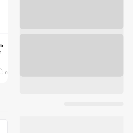
le
c
0