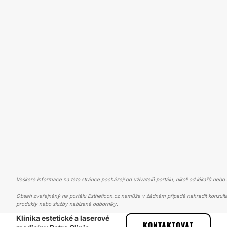
Veškeré informace na této stránce pocházejí od uživatelů portálu, nikoli od lékařů nebo s
Obsah zveřejněný na portálu Estheticon.cz nemůže v žádném případě nahradit konzulta
produkty nebo služby nabízené odborníky.
Klinika estetické a laserové
ESTHETICON
PŘÍBĚHY
PŘÍBĚHY TÝKAJÍCÍ SE ZÁKROKU MICRONE
KONTAKTOVAT