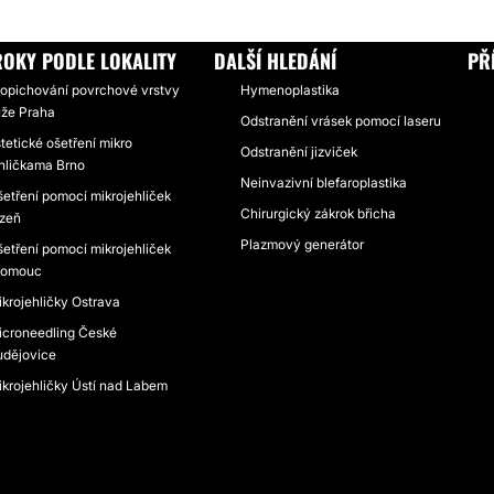
OKY PODLE LOKALITY
DALŠÍ HLEDÁNÍ
PŘ
ropichování povrchové vrstvy
Hymenoplastika
ůže Praha
Odstranění vrásek pomocí laseru
tetické ošetření mikro
Odstranění jizviček
ehličkama Brno
Neinvazivní blefaroplastika
etření pomocí mikrojehliček
Chirurgický zákrok břicha
lzeň
Plazmový generátor
etření pomocí mikrojehliček
lomouc
krojehličky Ostrava
icroneedling České
udějovice
ikrojehličky Ústí nad Labem