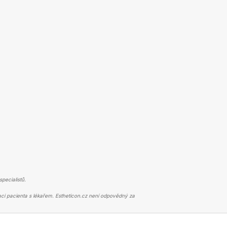
pecialistů.
ci pacienta s lékařem. Estheticon.cz není odpovědný za
EDLING
PRUŽNÁ KŮŽE V OBLIČEJI