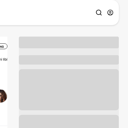
NG
 líbí