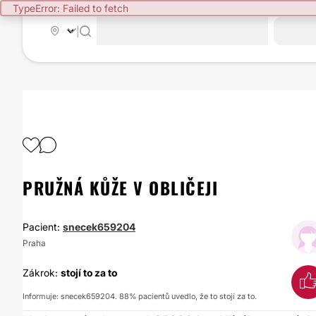
TypeError: Failed to fetch
|
PRUŽNÁ KŮŽE V OBLIČEJI
Pacient:
snecek659204
Praha
Zákrok:
stojí to za to
Informuje: snecek659204. 88% pacientů uvedlo, že to stojí za to.