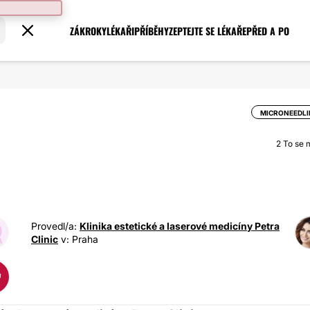
ZÁKROKY
LÉKAŘI
PŘÍBĚHY
ZEPTEJTE SE LÉKAŘE
PŘED A PO
MICRONEEDLI
2
To se mi
Provedl/a:
Klinika estetické a laserové medicíny Petra
Clinic
v: Praha