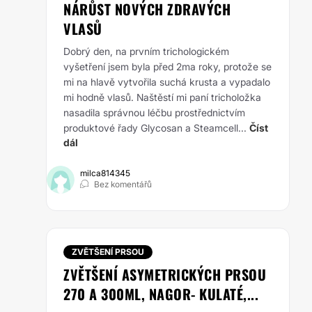
NÁRŮST NOVÝCH ZDRAVÝCH
VLASŮ
Dobrý den, na prvním trichologickém
vyšetření jsem byla před 2ma roky, protože se
mi na hlavě vytvořila suchá krusta a vypadalo
mi hodně vlasů. Naštěstí mi paní tricholožka
nasadila správnou léčbu prostřednictvím
produktové řady Glycosan a Steamcell...
Číst
dál
milca814345
Bez komentářů
ZVĚTŠENÍ PRSOU
ZVĚTŠENÍ ASYMETRICKÝCH PRSOU
270 A 300ML, NAGOR- KULATÉ,...