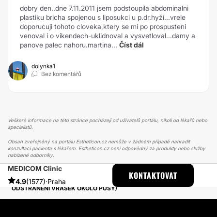
dobry den..dne 7.11.2011 jsem podstoupila abdominalni
plastiku bricha spojenou s liposukci u p.dr.hyží...vrele
doporucuji tohoto cloveka,ktery se mi po prospusteni
venoval i o vikendech-uklidnoval a vysvetloval...damy a
panove palec nahoru.martina...
Číst dál
dolynka1
Bez komentářů
Veškeré informace na této stránce pocházejí od uživatelů portálu, nikoli od lékařů nebo
specialistů.
Obsah zveřejněný na portálu Estheticon.cz nemůže v žádném případě nahradit
konzultaci pacienta s lékařem. Estheticon.cz není odpovědný za produkty nebo služby
nabízené odborníky.
MEDICOM Clinic
ESTHETICON
PŘÍBĚHY
KONTAKTOVAT
PŘÍBĚHY TÝKAJÍCÍ SE ZÁKROKU MICRONEEDLING
4.9
(1577)
·
Praha
ODSTRANĚNÍ VRÁSEK OKOLO PUSY