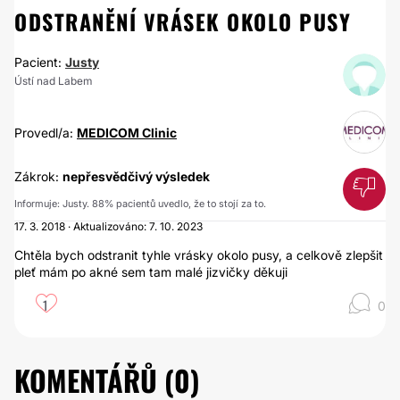
ODSTRANĚNÍ VRÁSEK OKOLO PUSY
Pacient:
Justy
Ústí nad Labem
Provedl/a:
MEDICOM Clinic
Zákrok:
nepřesvědčivý výsledek
Informuje: Justy. 88% pacientů uvedlo, že to stojí za to.
17. 3. 2018 · Aktualizováno: 7. 10. 2023
Chtěla bych odstranit tyhle vrásky okolo pusy, a celkově zlepšit
pleť mám po akné sem tam malé jizvičky děkuji
1
0
KOMENTÁŘŮ (
0
)