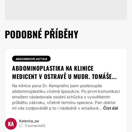
PODOBNÉ PŘÍBĚHY
ABDOMINOPLASTIKA
ABDOMINOPLASTIKA NA KLINICE
MEDICENT V OSTRAVĚ U MUDR. TOMÁŠE...
Na klinice pana Dr. Kempného jsem podstoupila
abdominoplastiku včetně liposukce. Po první komunikaci
emailem následovala osobní schůzka s vysvětlením
průběhu zákroku, včetně termínu operace. Pan doktor
mi vše zodpověděl a to i následně v emailové...
Číst dál
Katerina_sw
KA
5 komentářů