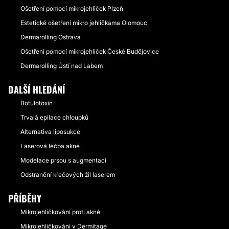
Ošetření pomocí mikrojehliček Plzeň
Estetické ošetření mikro jehličkama Olomouc
Dermarolling Ostrava
Ošetření pomocí mikrojehliček České Budějovice
Dermarolling Ústí nad Labem
DALŠÍ HLEDÁNÍ
Botulotoxin
Trvalá epilace chloupků
Alternativa liposukce
Laserová léčba akné
Modelace prsou s augmentací
Odstranění křečových žil laserem
PŘÍBĚHY
Mikrojehličkování proti akné
Mikrojehličkování v Dermitage