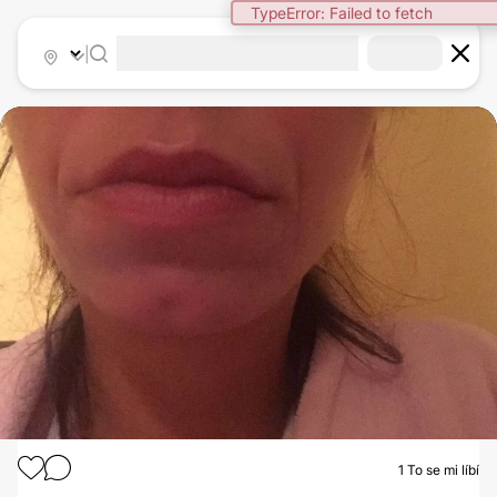
TypeError: Failed to fetch
|
1
To se mi líbí
MICRONEEDLING