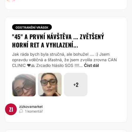
ODSTRANĚNÍ VRÁSEK
"45" A PRVNÍ NÁVŠTĚVA ... ZVĚTŠENÝ
HORNÍ RET A VYHLAZENÍ...
Jak ráda bych byla stručná, ale bohužel .... :) Jsem
opravdu vděčná a šťastná, že jsem zvolila zrovna CAN
CLINIC ❤️🙏 Zrcadlo hlásilo SOS !!!!...
Číst dál
+2
zizkovamarket
ZI
1 komentář