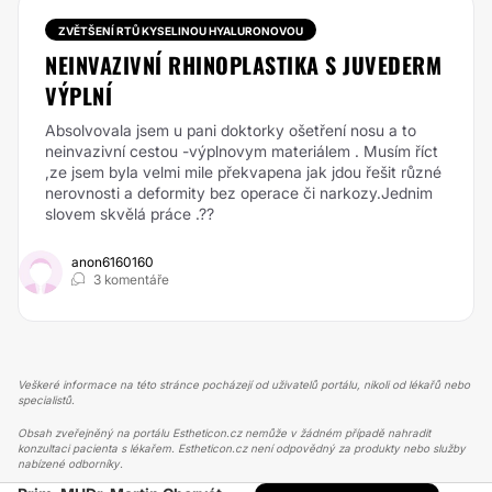
ZVĚTŠENÍ RTŮ KYSELINOU HYALURONOVOU
NEINVAZIVNÍ RHINOPLASTIKA S JUVEDERM
VÝPLNÍ
Absolvovala jsem u pani doktorky ošetření nosu a to
neinvazivní cestou -výplnovym materiálem . Musím říct
,ze jsem byla velmi mile překvapena jak jdou řešit různé
nerovnosti a deformity bez operace či narkozy.Jednim
slovem skvělá práce .??
anon6160160
3 komentáře
Veškeré informace na této stránce pocházejí od uživatelů portálu, nikoli od lékařů nebo
specialistů.
Obsah zveřejněný na portálu Estheticon.cz nemůže v žádném případě nahradit
konzultaci pacienta s lékařem. Estheticon.cz není odpovědný za produkty nebo služby
nabízené odborníky.