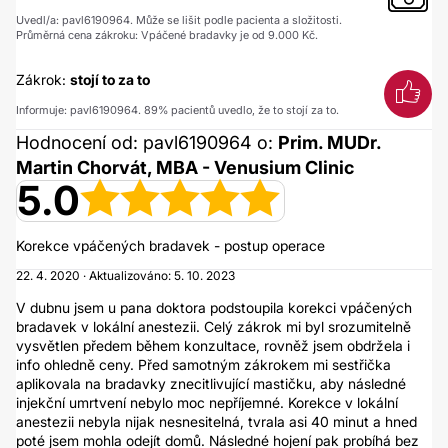
Uvedl/a: pavl6190964. Může se lišit podle pacienta a složitosti.
Průměrná cena zákroku: Vpáčené bradavky je od 9.000 Kč.
Zákrok:
stojí to za to
Informuje: pavl6190964. 89% pacientů uvedlo, že to stojí za to.
Hodnocení od: pavl6190964 o:
Prim. MUDr.
Martin Chorvát, MBA - Venusium Clinic
5.0
Korekce vpáčených bradavek - postup operace
22. 4. 2020 · Aktualizováno: 5. 10. 2023
V dubnu jsem u pana doktora podstoupila korekci vpáčených
bradavek v lokální anestezii. Celý zákrok mi byl srozumitelně
vysvětlen předem během konzultace, rovněž jsem obdržela i
info ohledně ceny. Před samotným zákrokem mi sestřička
aplikovala na bradavky znecitlivující mastičku, aby následné
injekční umrtvení nebylo moc nepříjemné. Korekce v lokální
anestezii nebyla nijak nesnesitelná, tvrala asi 40 minut a hned
poté jsem mohla odejít domů. Následné hojení pak probíhá bez