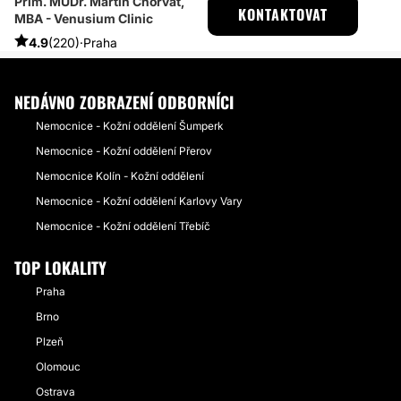
Prim. MUDr. Martin Chorvát,
ESTHETICON
PŘÍBĚHY
KONTAKTOVAT
MBA - Venusium Clinic
PŘÍBĚHY TÝKAJÍCÍ SE ZÁKROKU VPÁČENÉ BRADAVKY
KOREKCE VPÁČENÝCH BRADAVEK - POSTUP OPERACE
4.9
(220)
·
Praha
NEDÁVNO ZOBRAZENÍ ODBORNÍCI
Nemocnice - Kožní oddělení Šumperk
Nemocnice - Kožní oddělení Přerov
Nemocnice Kolín - Kožní oddělení
Nemocnice - Kožní oddělení Karlovy Vary
Nemocnice - Kožní oddělení Třebíč
TOP LOKALITY
Praha
Brno
Plzeň
Olomouc
Ostrava