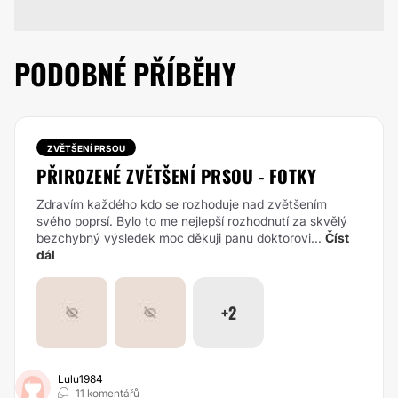
PODOBNÉ PŘÍBĚHY
ZVĚTŠENÍ PRSOU
PŘIROZENÉ ZVĚTŠENÍ PRSOU - FOTKY
Zdravím každého kdo se rozhoduje nad zvětšením
svého poprsí. Bylo to me nejlepší rozhodnutí za skvělý
bezchybný výsledek moc děkuji panu doktorovi...
Číst
dál
+2
Lulu1984
11 komentářů