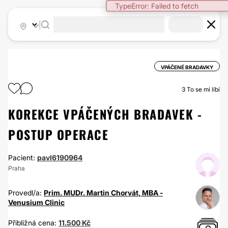
TypeError: Failed to fetch
|
VPÁČENÉ BRADAVKY
3
To se mi líbí
KOREKCE VPÁČENÝCH BRADAVEK -
POSTUP OPERACE
Pacient:
pavl6190964
Praha
Provedl/a:
Prim. MUDr. Martin Chorvát, MBA -
Venusium Clinic
Přibližná cena:
11.500 Kč