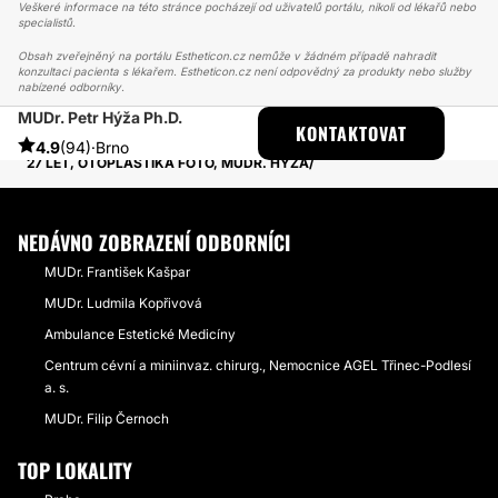
Veškeré informace na této stránce pocházejí od uživatelů portálu, nikoli od lékařů nebo
specialistů.
Obsah zveřejněný na portálu Estheticon.cz nemůže v žádném případě nahradit
konzultaci pacienta s lékařem. Estheticon.cz není odpovědný za produkty nebo služby
nabízené odborníky.
MUDr. Petr Hýža Ph.D.
ESTHETICON
PŘÍBĚHY
KONTAKTOVAT
PŘÍBĚHY TÝKAJÍCÍ SE ZÁKROKU OTOPLASTIKA
4.9
(94)
·
Brno
27 LET, OTOPLASTIKA FOTO, MUDR. HÝŽA
NEDÁVNO ZOBRAZENÍ ODBORNÍCI
MUDr. František Kašpar
MUDr. Ludmila Kopřivová
Ambulance Estetické Medicíny
Centrum cévní a miniinvaz. chirurg., Nemocnice AGEL Třinec-Podlesí
a. s.
MUDr. Filip Černoch
TOP LOKALITY