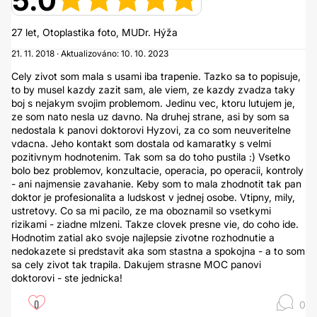
5.0
27 let, Otoplastika foto, MUDr. Hýža
21. 11. 2018 · Aktualizováno: 10. 10. 2023
Cely zivot som mala s usami iba trapenie. Tazko sa to popisuje,
to by musel kazdy zazit sam, ale viem, ze kazdy zvadza taky
boj s nejakym svojim problemom. Jedinu vec, ktoru lutujem je,
ze som nato nesla uz davno. Na druhej strane, asi by som sa
nedostala k panovi doktorovi Hyzovi, za co som neuveritelne
vdacna. Jeho kontakt som dostala od kamaratky s velmi
pozitivnym hodnotenim. Tak som sa do toho pustila :) Vsetko
bolo bez problemov, konzultacie, operacia, po operacii, kontroly
- ani najmensie zavahanie. Keby som to mala zhodnotit tak pan
doktor je profesionalita a ludskost v jednej osobe. Vtipny, mily,
ustretovy. Co sa mi pacilo, ze ma oboznamil so vsetkymi
rizikami - ziadne mlzeni. Takze clovek presne vie, do coho ide.
Hodnotim zatial ako svoje najlepsie zivotne rozhodnutie a
nedokazete si predstavit aka som stastna a spokojna - a to som
sa cely zivot tak trapila. Dakujem strasne MOC panovi
doktorovi - ste jednicka!
0
0