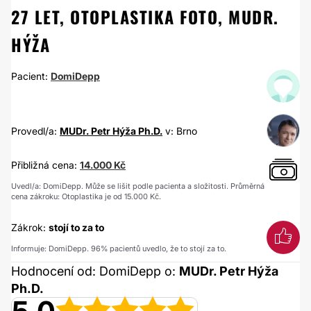
27 LET, OTOPLASTIKA FOTO, MUDR.
HÝŽA
Pacient:
DomiDepp
Provedl/a:
MUDr. Petr Hýža Ph.D.
v: Brno
Přibližná cena:
14.000 Kč
Uvedl/a: DomiDepp. Může se lišit podle pacienta a složitosti. Průměrná
cena zákroku: Otoplastika je od 15.000 Kč.
Zákrok:
stojí to za to
Informuje: DomiDepp. 96% pacientů uvedlo, že to stojí za to.
Hodnocení od: DomiDepp o:
MUDr. Petr Hýža
Ph.D.