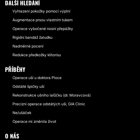
DALŠÍ HLEDÁNÍ
Vyhlazení pokožky pomocí výplní
Augmentace prsou vlastním tukem
Operace vybočené nosní přepážky
Rigidní bandáž žaludku
Nadměrné pocení
Redukce předkožky klitorisu
PŘÍBĚHY
Operace uší u doktora Ploce
Odstáté špičky uší
Rekonstrukce ušního lalůčku (dr. Moravcová)
Precizní operace odstátých uší, GIA Clinic
Ne/ušáček
Operace mi změnila život
O NÁS