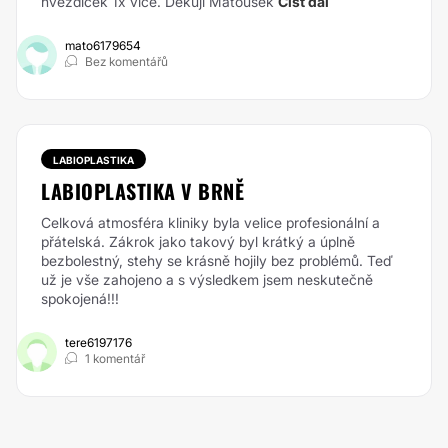
hvězdiček 1x více. Děkuji Matoušek
Číst dál
mato6179654
Bez komentářů
LABIOPLASTIKA
LABIOPLASTIKA V BRNĚ
Celková atmosféra kliniky byla velice profesionální a
přátelská. Zákrok jako takový byl krátký a úplně
bezbolestný, stehy se krásně hojily bez problémů. Teď
už je vše zahojeno a s výsledkem jsem neskutečně
spokojená!!!
tere6197176
1 komentář