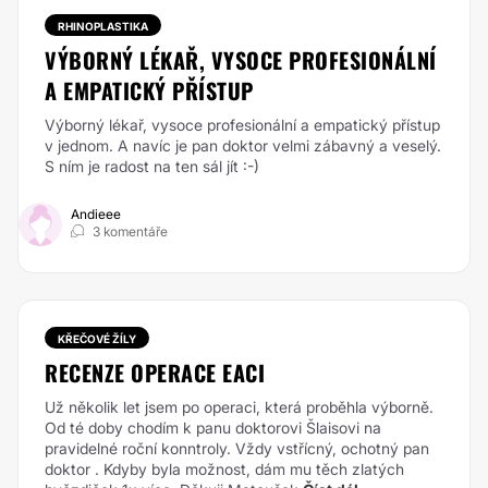
RHINOPLASTIKA
VÝBORNÝ LÉKAŘ, VYSOCE PROFESIONÁLNÍ
A EMPATICKÝ PŘÍSTUP
Výborný lékař, vysoce profesionální a empatický přístup
v jednom. A navíc je pan doktor velmi zábavný a veselý.
S ním je radost na ten sál jít :-)
Andieee
3 komentáře
KŘEČOVÉ ŽÍLY
RECENZE OPERACE EACI
Už několik let jsem po operaci, která proběhla výborně.
Od té doby chodím k panu doktorovi Šlaisovi na
pravidelné roční konntroly. Vždy vstřícný, ochotný pan
doktor . Kdyby byla možnost, dám mu těch zlatých