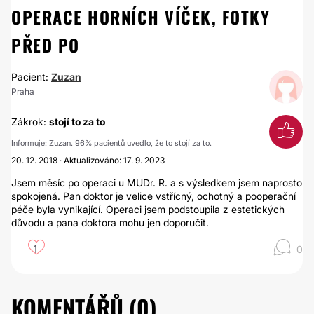
OPERACE HORNÍCH VÍČEK, FOTKY
PŘED PO
Pacient:
Zuzan
Praha
Zákrok:
stojí to za to
Informuje: Zuzan. 96% pacientů uvedlo, že to stojí za to.
20. 12. 2018 · Aktualizováno: 17. 9. 2023
Jsem měsíc po operaci u MUDr. R. a s výsledkem jsem naprosto
spokojená. Pan doktor je velice vstřícný, ochotný a pooperační
péče byla vynikající. Operaci jsem podstoupila z estetických
důvodu a pana doktora mohu jen doporučit.
1
0
KOMENTÁŘŮ (
0
)