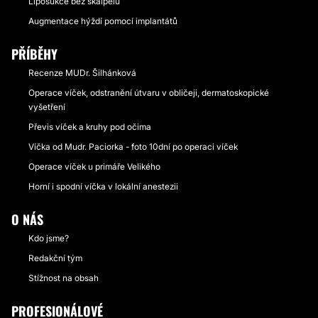
Liposukce bez skalpelu
Augmentace hýždí pomocí implantátů
PŘÍBĚHY
Recenze MUDr. Šilhánková
Operace víček, odstranění útvaru v obličeji, dermatoskopické
vyšetření
Převis víček a kruhy pod očima
Víčka od Mudr. Paciorka - foto 10dní po operaci víček
Operace víček u primáře Velikého
Horní i spodní víčka v lokální anestezii
O NÁS
Kdo jsme?
Redakční tým
Stížnost na obsah
PROFESIONÁLOVÉ