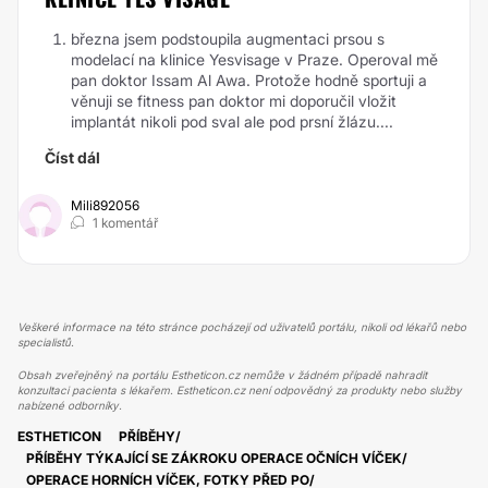
března jsem podstoupila augmentaci prsou s
modelací na klinice Yesvisage v Praze. Operoval mě
pan doktor Issam Al Awa. Protože hodně sportuji a
věnuji se fitness pan doktor mi doporučil vložit
implantát nikoli pod sval ale pod prsní žlázu....
Číst dál
Mili892056
1 komentář
Veškeré informace na této stránce pocházejí od uživatelů portálu, nikoli od lékařů nebo
specialistů.
Obsah zveřejněný na portálu Estheticon.cz nemůže v žádném případě nahradit
konzultaci pacienta s lékařem. Estheticon.cz není odpovědný za produkty nebo služby
nabízené odborníky.
ESTHETICON
PŘÍBĚHY
PŘÍBĚHY TÝKAJÍCÍ SE ZÁKROKU OPERACE OČNÍCH VÍČEK
OPERACE HORNÍCH VÍČEK, FOTKY PŘED PO