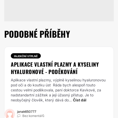
PODOBNÉ PŘÍBĚHY
INJEKČNÍ VÝPLNĚ
APLIKACE VLASTNÍ PLAZMY A KYSELINY
HYALURONOVÉ - PODĚKOVÁNÍ
Aplikace vlastní plazmy, výplně kyselinou hyaluronovou
pod oči a do koutku úst Ráda bych alespoň touto
cestou velmi poděkovala, paní doktorce Kavkové, za
nadstandartní zážitek a její úžasný přístup. Je to
neobyčejný člověk, který dává do...
Číst dál
janak650777
Bez komentářů