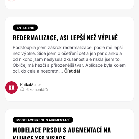
ANTIAGING
REDERMALIZACE, ASI LEPŠÍ NEŽ VÝPLNĚ
Podstoupila jsem zákrok redermalizace, podle mě lepší
nez výplně. Sice jsem o ošetření cetla jen par clanku a
od nikoho jsem neslysela zkusenost ale riskla jsem to.
Obličej má hezčí a přirozenější tvar. Aplikace byla kolem
oci, do cela a nosoretní...
Číst dál
KatkaMuller
KA
6 komentářů
MODELACE PRSOU S AUGMENTACÍ
MODELACE PRSOU S AUGMENTACÍ NA
KLINICE YES VISAGE