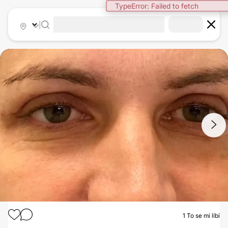
TypeError: Failed to fetch
|
1
/
2
1
To se mi líbí
OPERACE OČNÍCH VÍČEK