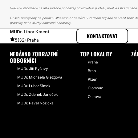
Veškeré informace na této stránce pocházejí od uživatelů portálu, nikoli od lékařů nebo s
Obsah zveřejněný na portálu Estheticon.cz nemůže v žádném případě nahradit konzulta
produkty nebo služby nabízené odborníky.
MUDr. Libor Kment
ESTHETICON
PŘÍBĚHY
PŘÍBĚHY TÝKAJÍCÍ SE ZÁKROKU MODELA
KONTAKTOVAT
5
(32)
·
Praha
NEDÁVNO ZOBRAZENÍ
TOP LOKALITY
ZÁ
ODBORNÍCI
Praha
MUDr. Jiří Ryšavý
Brno
MUDr. Michaela Glezgová
Plzeň
MUDr. Lubor Šimek
Olomouc
MUDr. Zdeněk Janeček
Ostrava
MUDr. Pavel Nožička