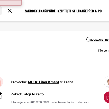
ZÁKROKY
LÉKAŘI
PŘÍBĚHY
ZEPTEJTE SE LÉKAŘE
PŘED A PO
MODELACE PRS
1
To se mi
Provedl/a:
MUDr. Libor Kment
v: Praha
Zákrok:
stojí to za to
Informuje: mami6167250. 98% pacientů uvedlo, že to stojí za to.