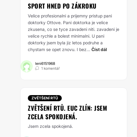
SPORT HNED PO ZÁKROKU
Velice profesionalni a prijemny pristup pani
doktorky Ottove. Pani doktorka je velice
zkusena, co se tyce zavadeni niti. zavadeni je
velice rychle a bolest minimalni. U pani
doktorky jsem byla jiz letos podruhe a
chystam se opet znovu. I bez...
Číst dál
leni6151968
1 komentář
ZVĚTŠENÍ RTŮ
ZVĚTŠENÍ RTŮ. EUC ZLÍN: JSEM
ZCELA SPOKOJENÁ.
Jsem zcela spokojená.