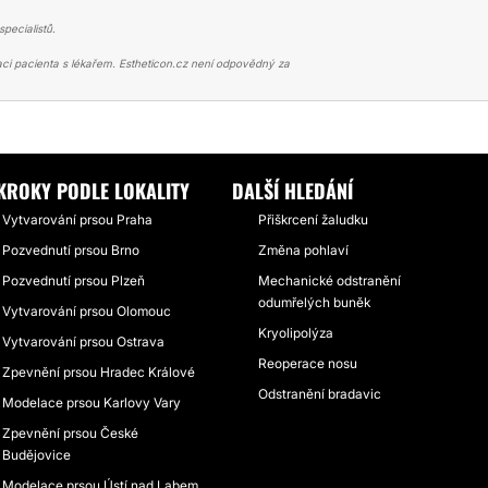
pecialistů.
ci pacienta s lékařem. Estheticon.cz není odpovědný za
CE PRSOU
PRSA BEZ JIZEV U MUDR. KMENTA
KROKY PODLE LOKALITY
DALŠÍ HLEDÁNÍ
Vytvarování prsou Praha
Přiškrcení žaludku
Pozvednutí prsou Brno
Změna pohlaví
Pozvednutí prsou Plzeň
Mechanické odstranění
odumřelých buněk
Vytvarování prsou Olomouc
Kryolipolýza
Vytvarování prsou Ostrava
Reoperace nosu
Zpevnění prsou Hradec Králové
Odstranění bradavic
Modelace prsou Karlovy Vary
Zpevnění prsou České
Budějovice
Modelace prsou Ústí nad Labem