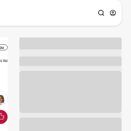
OU
 líbí