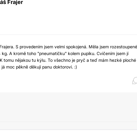
áš Frajer
 Frajera. S provedením jsem velmi spokojená. Měla jsem rozestoupen
4 kg. A kromě toho "pneumatičku" kolem pupíku. Cvičením jsem jí
. K tomu nějakou tu kýlu. To všechno je pryč a teď mám hezké ploché
 já moc pěkně děkuji panu doktorovi. :)