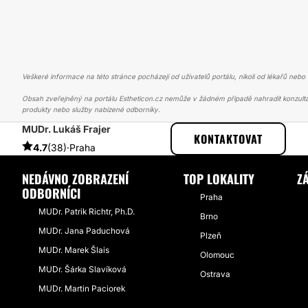
Veškeré informace na této stránce pocházejí od uživatelů portálu, nikoli od lékařů nebo s
Obsah zveřejněný na portálu Estheticon.cz nemůže v žádném případě nahradit konzulta
produkty nebo služby nabízené odborníky.
MUDr. Lukáš Frajer
ESTHETICON
PŘÍBĚHY
PŘÍBĚHY TÝKAJÍCÍ SE ZÁKROKU ABDOMI
KONTAKTOVAT
4.7
(38)
·
Praha
NEDÁVNO ZOBRAZENÍ
TOP LOKALITY
Z
ODBORNÍCI
Praha
MUDr. Patrik Richtr, Ph.D.
Brno
MUDr. Jana Paduchová
Plzeň
MUDr. Marek Šlais
Olomouc
MUDr. Šárka Slavíková
Ostrava
MUDr. Martin Paciorek