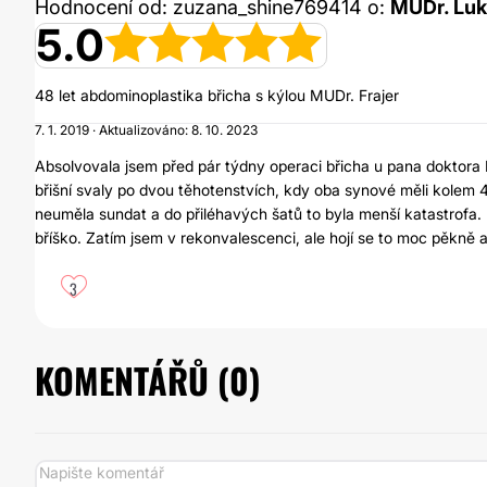
Hodnocení od: zuzana_shine769414 o:
MUDr. Luk
5.0
48 let abdominoplastika břicha s kýlou MUDr. Frajer
7. 1. 2019 · Aktualizováno: 8. 10. 2023
Absolvovala jsem před pár týdny operaci břicha u pana doktora
břišní svaly po dvou těhotenstvích, kdy oba synové měli kolem 
neuměla sundat a do přiléhavých šatů to byla menší katastrofa
bříško. Zatím jsem v rekonvalescenci, ale hojí se to moc pěkně a
3
KOMENTÁŘŮ (
0
)