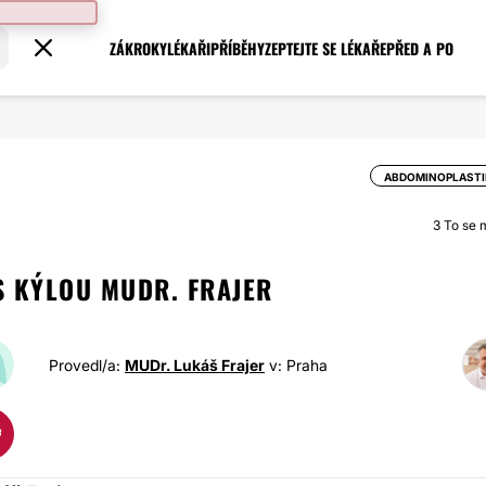
ZÁKROKY
LÉKAŘI
PŘÍBĚHY
ZEPTEJTE SE LÉKAŘE
PŘED A PO
ABDOMINOPLASTI
3
To se mi
S KÝLOU MUDR. FRAJER
Provedl/a:
MUDr. Lukáš Frajer
v: Praha