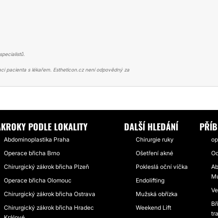
pecialistů.
ci pacienta s lékařem. Estheticon.cz není odpovědný za
NOPLASTIKA
48 LET ABDOMINOPLASTIKA BŘICHA S KÝLOU MUDR. FRAJ
ÁKROKY PODLE LOKALITY
DALŠÍ HLEDÁNÍ
PŘÍB
Abdominoplastika Praha
Chirurgie ruky
op
Operace břicha Brno
Ošetření akné
Od
Chirurgický zákrok břicha Plzeň
Pokleslá oční víčka
Ab
Mu
Operace břicha Olomouc
Endolifting
Ve
Chirurgický zákrok břicha Ostrava
Mužská obřízka
Bř
Chirurgický zákrok břicha Hradec
Weekend Lift
tr
Králové