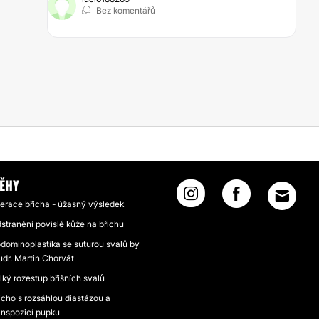
Bez komentářů
ER
ĚHY
erace břicha - úžasný výsledek
stranění povislé kůže na břichu
dominoplastika se suturou svalů by
dr. Martin Chorvát
lký rozestup břišních svalů
icho s rozsáhlou diastázou a
anspozicí pupku