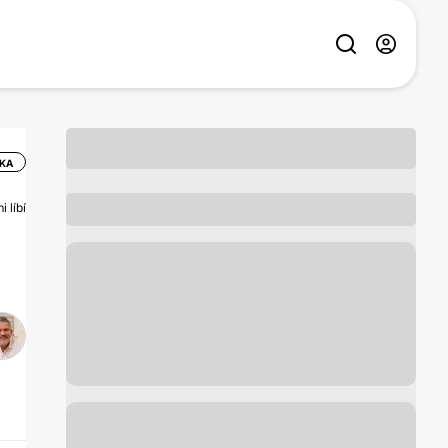
KA
 líbí