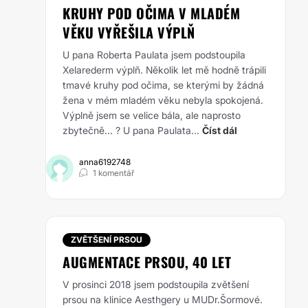
KRUHY POD OČIMA V MLADÉM
VĚKU VYŘEŠILA VÝPLŇ
U pana Roberta Paulata jsem podstoupila
Xelarederm výplň. Několik let mě hodně trápili
tmavé kruhy pod očima, se kterými by žádná
žena v mém mladém věku nebyla spokojená.
Výplně jsem se velice bála, ale naprosto
zbytečně... ? U pana Paulata...
Číst dál
anna6192748
1 komentář
ZVĚTŠENÍ PRSOU
AUGMENTACE PRSOU, 40 LET
V prosinci 2018 jsem podstoupila zvětšení
prsou na klinice Aesthgery u MUDr.Šormové.