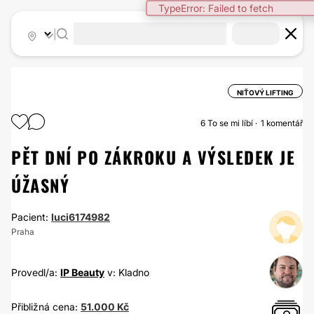
TypeError: Failed to fetch
|
NIŤOVÝ LIFTING
6
To se mi líbí
1 komentář
PĚT DNÍ PO ZÁKROKU A VÝSLEDEK JE
ÚŽASNÝ
Pacient:
luci6174982
Praha
Provedl/a:
IP Beauty
v: Kladno
Přibližná cena:
51.000 Kč