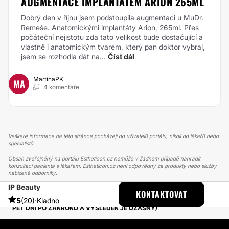
AUGMENTACE IMPLANTÁTEM ARION 265ML
Dobrý den v říjnu jsem podstoupila augmentaci u MuDr.
Remeše. Anatomickými implantáty Arion, 265ml. Přes
počáteční nejistotu zda tato velikost bude dostačující a
vlastně i anatomickým tvarem, který pan doktor vybral,
jsem se rozhodla dát na...
Číst dál
MartinaPK
MA
4 komentáře
Veškeré informace na této stránce pocházejí od uživatelů portálu, nikoli od lékařů nebo
specialistů.
Obsah zveřejněný na portálu Estheticon.cz nemůže v žádném případě nahradit
konzultaci pacienta s lékařem. Estheticon.cz není odpovědný za produkty nebo služby
nabízené odborníky.
IP Beauty
ESTHETICON
PŘÍBĚHY
KONTAKTOVAT
PŘÍBĚHY TÝKAJÍCÍ SE ZÁKROKU NIŤOVÝ LIFTING
5
(20)
·
Kladno
PĚT DNÍ PO ZÁKROKU A VÝSLEDEK JE ÚŽASNÝ