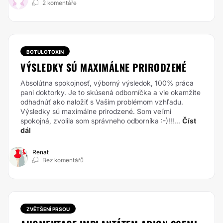
2 komentáře
BOTULOTOXIN
VÝSLEDKY SÚ MAXIMÁLNE PRIRODZENÉ
Absolútna spokojnosť, výborný výsledok, 100% práca
pani doktorky. Je to skúsená odborníčka a vie okamžite
odhadnúť ako naložiť s Vaším problémom vzhľadu.
Výsledky sú maximálne prirodzené. Som veľmi
spokojná, zvolila som správneho odborníka :-)!!!...
Číst
dál
Renat
Bez komentářů
ZVĚTŠENÍ PRSOU