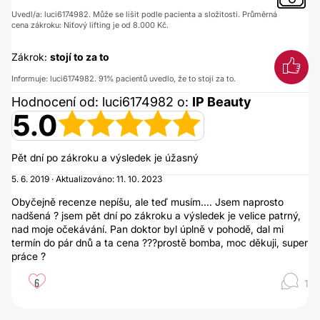
Uvedl/a: luci6174982. Může se lišit podle pacienta a složitosti. Průměrná
cena zákroku: Niťový lifting je od 8.000 Kč.
Zákrok:
stojí to za to
Informuje: luci6174982. 91% pacientů uvedlo, že to stojí za to.
Hodnocení od: luci6174982 o:
IP Beauty
5.0
Pět dní po zákroku a výsledek je úžasný
5. 6. 2019 · Aktualizováno: 11. 10. 2023
Obyčejně recenze nepíšu, ale teď musím.... Jsem naprosto
nadšená ? jsem pět dní po zákroku a výsledek je velice patrný,
nad moje očekávání. Pan doktor byl úplně v pohodě, dal mi
termín do pár dnů a ta cena ???prostě bomba, moc děkuji, super
práce ?
6
1