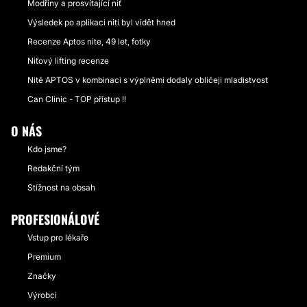
Modřiny a prosvítající niť
Výsledek po aplikaci nití byl vidět hned
Recenze Aptos nite, 49 let, fotky
Niťový lifting recenze
Nitě APTOS v kombinaci s výplněmi dodaly obličeji mladistvost
Can Clinic - TOP přístup !!
O NÁS
Kdo jsme?
Redakční tým
Stížnost na obsah
PROFESIONÁLOVÉ
Vstup pro lékaře
Premium
Značky
Výrobci