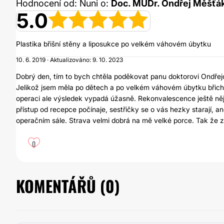
Hodnocení od: Nuni o:
Doc. MUDr. Ondřej Měšťák
5.0
Plastika břišní stěny a liposukce po velkém váhovém úbytku
10. 6. 2019 · Aktualizováno: 9. 10. 2023
Dobrý den, tím to bych chtěla poděkovat panu doktorovi Ondřejov
Jelikož jsem měla po dětech a po velkém váhovém úbytku břich
operaci ale výsledek vypadá úžasně. Rekonvalescence ještě nějak
přístup od recepce počínaje, sestřičky se o vás hezky starají,
operačním sále. Strava velmi dobrá na mě velké porce. Tak že z
0
KOMENTÁŘŮ (
0
)