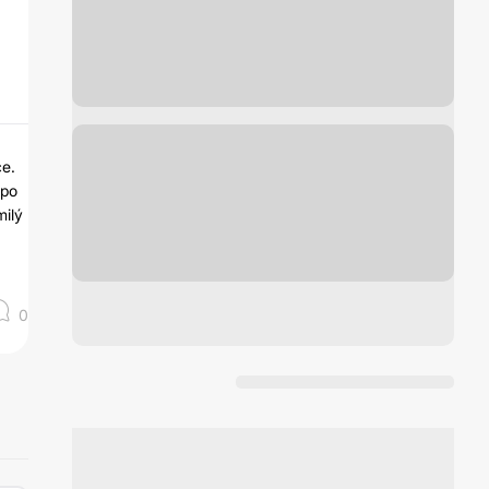
ce.
 po
milý
0