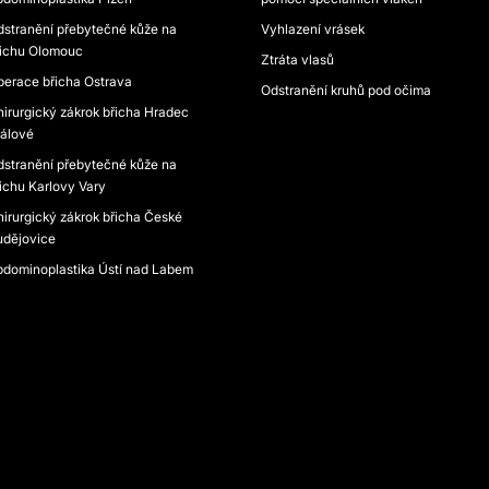
dstranění přebytečné kůže na
Vyhlazení vrásek
řichu Olomouc
Ztráta vlasů
perace břicha Ostrava
Odstranění kruhů pod očima
irurgický zákrok břicha Hradec
rálové
dstranění přebytečné kůže na
ichu Karlovy Vary
irurgický zákrok břicha České
udějovice
bdominoplastika Ústí nad Labem