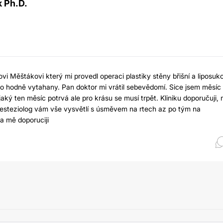
 Ph.D.
i Měštákovi který mi provedl operaci plastiky stěny břišní a liposuk
o hodně vytahany. Pan doktor mi vrátil sebevědomí. Sice jsem měsíc
ý ten měsíc potrvá ale pro krásu se musí trpět. Kliniku doporučuji, 
 anesteziolog vám vše vysvětlí s úsměvem na rtech az po tým na
a mě doporuciji