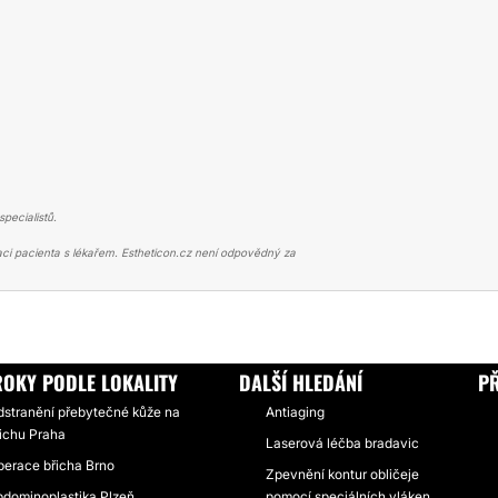
pecialistů.
ci pacienta s lékařem. Estheticon.cz není odpovědný za
NOPLASTIKA
PLASTIKA BŘIŠNÍ STĚNY A LIPOSUKCE PO VELKÉM VÁHOV
OKY PODLE LOKALITY
DALŠÍ HLEDÁNÍ
P
dstranění přebytečné kůže na
Antiaging
řichu Praha
Laserová léčba bradavic
perace břicha Brno
Zpevnění kontur obličeje
bdominoplastika Plzeň
pomocí speciálních vláken