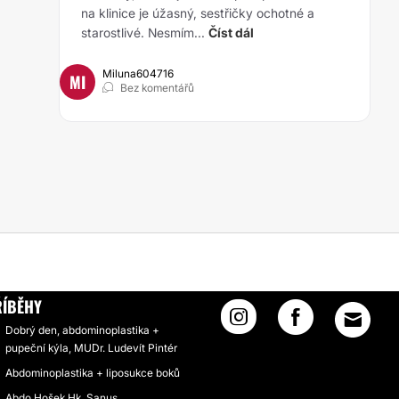
na klinice je úžasný, sestřičky ochotné a
starostlivé. Nesmím...
Číst dál
Miluna604716
MI
Bez komentářů
ÉM ÚBYTKU
ŘÍBĚHY
Dobrý den, abdominoplastika +
pupeční kýla, MUDr. Ludevít Pintér
Abdominoplastika + liposukce boků
Abdo.Hošek Hk. Sanus