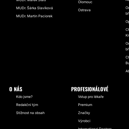
Olomouc
O
MUDr. Šárka Slavíková
Ostrava
b
MUDr. Martin Paciorek
O
Ch
K
O
bř
Ch
B
A
O NÁS
PROFESIONÁLOVÉ
Kdo jsme?
Vstup pro lékaře
Redakční tým
Premium
Stížnost na obsah
Značky
Výrobci
International Doctors