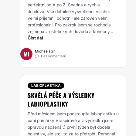
perfektni od A po Z. Snadna a rychla
domluva. Vse detailne vysvetleno, vsichni
velmi prijemni, ochotni, ale zaroven velmi
profesionalni. Pro zakrok jsem se rozhodla
zejmena z estetickych duvodu a konecny...
Číst dál
MichaelaGh
MI
Bez komentářů
LABIOPLASTIKA
SKVĚLÁ PÉČE A VÝSLEDKY
LABIOPLASTIKY
Před měsícem jsem podstoupila labioplastiku u
paní primářky Vraspírové a z výsledku jsem
opravdu nadšená :) první týden byl docela
bolestivý, ale stojí to za to přetrpět. Personál