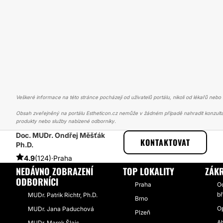
Veškeré informace na této stránce pocházejí od uživatelů portálu, nikoli od lékařů nebo s
Obsah zveřejněný na portálu Estheticon.cz nemůže v žádném případě nahradit konzulta
produkty nebo služby nabízené odborníky.
Doc. MUDr. Ondřej Měšťák
ESTHETICON
PŘÍBĚHY
PŘÍBĚHY TÝKAJÍCÍ SE ZÁKROKU ABDOMI
KONTAKTOVAT
Ph.D.
4.9
(124)
·
Praha
NEDÁVNO ZOBRAZENÍ
TOP LOKALITY
ZÁKR
ODBORNÍCI
Praha
O
b
MUDr. Patrik Richtr, Ph.D.
Brno
O
MUDr. Jana Paduchová
Plzeň
A
MUDr. Marek Šlais