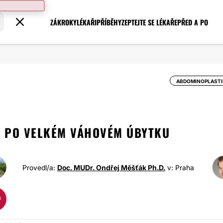
ZÁKROKY
LÉKAŘI
PŘÍBĚHY
ZEPTEJTE SE LÉKAŘE
PŘED A PO
ABDOMINOPLASTI
CE PO VELKÉM VÁHOVÉM ÚBYTKU
Provedl/a:
Doc. MUDr. Ondřej Měšťák Ph.D.
v: Praha