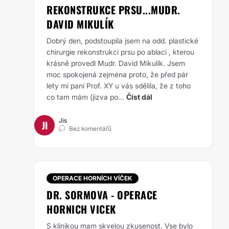
REKONSTRUKCE PRSU...MUDR.
DAVID MIKULÍK
Dobrý den, podstoupila jsem na odd. plastické
chirurgie rekonstrukci prsu po ablaci , kterou
krásně provedl Mudr. David Mikulík. Jsem
moc spokojená zejména proto, že před pár
lety mi paní Prof. XY u vás sdělila, že z toho
co tam mám (jizva po...
Číst dál
Jis
JI
Bez komentářů
OPERACE HORNÍCH VÍČEK
DR. SORMOVA - OPERACE
HORNICH VICEK
S klinikou mam skvelou zkusenost. Vse bylo