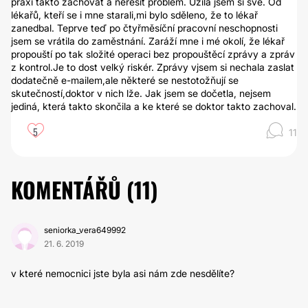
praxí takto zachovat a neřešit problém. Užila jsem si své. Od
lékařů, kteří se i mne starali,mi bylo sděleno, že to lékař
zanedbal. Teprve teď po čtyřměsíční pracovní neschopnosti
jsem se vrátila do zaměstnání. Zaráží mne i mé okolí, že lékař
propouští po tak složité operaci bez propouštěcí zprávy a zpráv
z kontrol.Je to dost velký riskér. Zprávy vjsem si nechala zaslat
dodatečně e-mailem,ale některé se nestotožňují se
skutečností,doktor v nich lže. Jak jsem se dočetla, nejsem
jediná, která takto skončila a ke které se doktor takto zachoval.
5
11
KOMENTÁŘŮ (
11
)
seniorka_vera649992
21. 6. 2019
v které nemocnici jste byla asi nám zde nesdělíte?