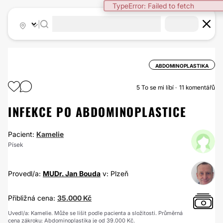
TypeError: Failed to fetch
|
ABDOMINOPLASTIKA
5
To se mi líbí
11 komentářů
INFEKCE PO ABDOMINOPLASTICE
Pacient:
Kamelie
Písek
Provedl/a:
MUDr. Jan Bouda
v: Plzeň
Přibližná cena:
35.000 Kč
Uvedl/a: Kamelie. Může se lišit podle pacienta a složitosti. Průměrná
cena zákroku: Abdominoplastika je od 39.000 Kč.