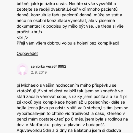
běžné, jaké je riziko u vás. Nechte si vše vysvětlit a
zeptejte se raději dvakrát.Lékař vidí mnoho pacientů
denně, konzultuje řadu pacientů denně, může se stát a
něco na osobní konzultaci vynechat, ale v písemné
dokumentaci k podpisu by mělo být vše. Je třeba si vše
pročíst.<br />
<br />
Přeji vám všem dobrou volbu a hojení bez komplikací!
Odpovědět
seniorka_vera649992
2. 9. 2019
pí Michaelo s vaším hodnocením mého příspěvku se
ztotožňuji ,život mi dost naložil tak jsem se konečně ve
stáří začala věnovat sobě, s riziky jsem počítala a ze 4 pl.
zákroků byla komplikace hojení až u posledního- déle se
hojila jedna jizva po odstr. vnitř. valů stehen,i s tím jsem se
vypořádala-jen to chtělo víc trpělivosti a času, kterého v
penzi mám dostatek,teď po 8 měs. jsem byla s rodinou na
dov. v Maďarsku- pobyt a plavání v budapešť.
Aquvaworldu 5dní a 3 dny na Balatonu jsem si doslova