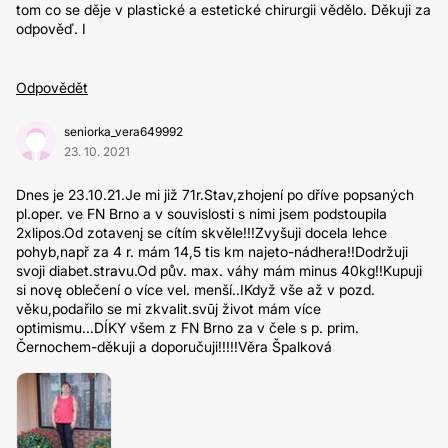
tom co se děje v plastické a estetické chirurgii vědělo. Děkuji za
odpověď. I
Odpovědět
seniorka_vera649992
23. 10. 2021
Dnes je 23.10.21.Je mi již 71r.Stav,zhojení po dříve popsaných
pl.oper. ve FN Brno a v souvislosti s nimi jsem podstoupila
2xlipos.Od zotavenį se cítím skvěle!!!Zvyšuji docela lehce
pohyb,např za 4 r. mám 14,5 tis km najeto-nádhera!!Dodržuji
svoji diabet.stravu.Od pův. max. váhy mám minus 40kg!!Kupuji
si novę oblečení o více vel. menší..IKdyž vše až v pozd.
věku,podařilo se mi zkvalit.svūj život mám více
optimismu...DÍKY všem z FN Brno za v čele s p. prim.
Černochem-děkuji a doporučuji!!!!!Věra Špalková