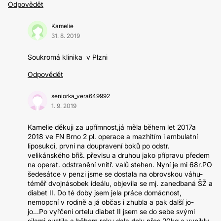
Odpovědět
Kamelie
31. 8. 2019
Soukromá klinika v Plzni
Odpovědět
seniorka_vera649992
1. 9. 2019
Kamelie děkuji za upřímnost,já měla během let 2017a
2018 ve FN Brno 2 pl. operace a mazhitím i ambulatní
liposukci, první na doupravení boků po odstr.
velikánského břiš. převisu a druhou jako přípravu předem
na operat. odstranění vnitř. valů stehen. Nyní je mi 68r.PO
šedesátce v penzi jsme se dostala na obrovskou váhu-
téměř dvojnásobek ideálu, objevila se mj. zanedbaná ŠŽ a
diabet II. Do té doby jsem jela práce domácnost,
nemopcní v rodině a já občas i zhubla a pak další jo-
jo...Po vyřčení ortelu diabet II jsem se do sebe svými
silami pustila a během roku dala dolu přes 20kg a vynikly