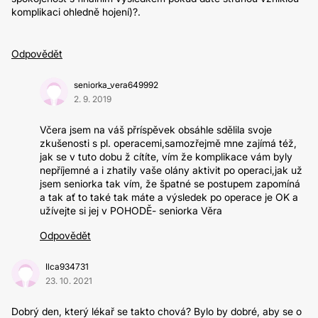
komplikaci ohledně hojení)?.
Odpovědět
seniorka_vera649992
2. 9. 2019
Včera jsem na váš přríspěvek obsáhle sdělila svoje
zkušenosti s pl. operacemi,samozřejmě mne zajímá též,
jak se v tuto dobu ž cítíte, vím že komplikace vám byly
nepříjemné a i zhatily vaše olány aktivit po operaci,jak už
jsem seniorka tak vím, že špatné se postupem zapomíná
a tak ať to také tak máte a výsledek po operace je OK a
užívejte si jej v POHODĚ- seniorka Věra
Odpovědět
Ilca934731
23. 10. 2021
Dobrý den, který lékař se takto chová? Bylo by dobré, aby se o