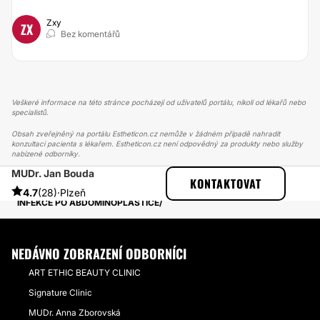
Zxy
ZX
Bez komentářů
Veškeré informace na této stránce pocházejí od uživatelů portálu, nikoli od lékařů nebo
specialistů.
Obsah zveřejněný na portálu Estheticon.cz nemůže v žádném případě nahradit
konzultaci pacienta s lékařem. Estheticon.cz není odpovědný za produkty nebo služby
nabízené odborníky.
MUDr. Jan Bouda
ESTHETICON
PŘÍBĚHY
KONTAKTOVAT
PŘÍBĚHY TÝKAJÍCÍ SE ZÁKROKU ABDOMINOPLASTIKA
4.7
(28)
·
Plzeň
INFEKCE PO ABDOMINOPLASTICE
NEDÁVNO ZOBRAZENÍ ODBORNÍCI
ART ETHIC BEAUTY CLINIC
Signature Clinic
MUDr. Anna Zborovská