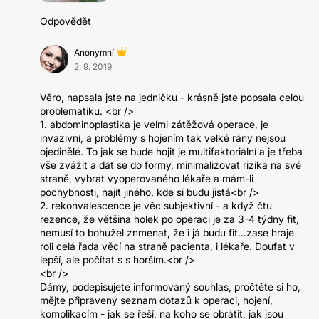
Odpovědět
Anonymní
2. 9. 2019
Věro, napsala jste na jedničku - krásně jste popsala celou
problematiku. <br />
1. abdominoplastika je velmi zátěžová operace, je
invazivní, a problémy s hojením tak velké rány nejsou
ojedinělé. To jak se bude hojit je multifaktoriální a je třeba
vše zvážit a dát se do formy, minimalizovat rizika na své
straně, vybrat vyoperovaného lékaře a mám-li
pochybnosti, najít jiného, kde si budu jistá<br />
2. rekonvalescence je věc subjektivní - a když čtu
rezence, že většina holek po operaci je za 3-4 týdny fit,
nemusí to bohužel znmenat, že i já budu fit...zase hraje
roli celá řada věcí na straně pacienta, i lékaře. Doufat v
lepší, ale počítat s s horším.<br />
<br />
Dámy, podepisujete informovaný souhlas, pročtěte si ho,
mějte připravený seznam dotazů k operaci, hojení,
komplikacím - jak se řeší, na koho se obrátit, jak jsou