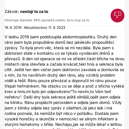
Zákrok:
nestojí to za to
Informuje: Kamelie. 98% pacientů uvedlo, že to stojí za to.
19. 6. 2019 · Aktualizováno: 11. 9. 2023
V lednu 2019 jsem podstoupila abdominoplastiku. Druhý den
ráno jsem byla propuštěna domů bez jakékoliv propouštěcí
zprávy. To byla první věc, která se mi nezdála. Byla jsem s
doktorem stále v kontaktu co se týkalo vyndávání drénů a
převazů. 9.den od operace se mi ve střední části břicha na dvou
místech rána otevřela a začala krvácet,tekl hnis a sekrece byla
cítit. Ještě ten den večer jsem doktorovi zavolala a domluvila se
s ním, že ho navštívím druhý den ráno, aby vzniklý problém
viděl a řešil. Ránu pouze převázal a doporučil mi ránu pouze
třepat heřmánkem. Na otázku co se děje a proč z břicha vytéká
krev a hnis,mi bylo jen odpovězeno"To nevím,to Vám teď
neřeknu". Další dny byla sekrece ještě silnější,opět jsem odjela
na kliniku. Ránu propláchl peroxidem a odjela jsem domů. Vždy
jsem z kliniky odjela bez zpráv z ošetření.Já jako laik i má
rodina poznala, že nemůže být něco v pořádku. Dostala jsem
vysoké horečky a skončila v nemocnici se silným infektem a
starými hematomy v břiše. Nechápu,jak se může lékař s letitou