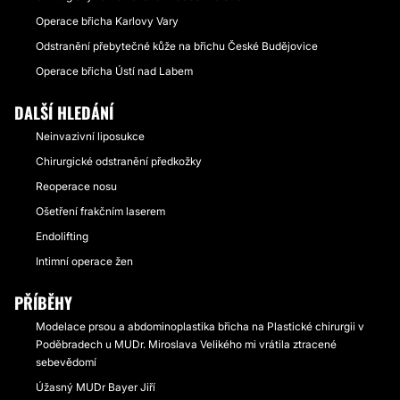
Operace břicha Karlovy Vary
Odstranění přebytečné kůže na břichu České Budějovice
Operace břicha Ústí nad Labem
DALŠÍ HLEDÁNÍ
Neinvazivní liposukce
Chirurgické odstranění předkožky
Reoperace nosu
Ošetření frakčním laserem
Endolifting
Intimní operace žen
PŘÍBĚHY
Modelace prsou a abdominoplastika břicha na Plastické chirurgii v
Poděbradech u MUDr. Miroslava Velikého mi vrátila ztracené
sebevědomí
Úžasný MUDr Bayer Jiří