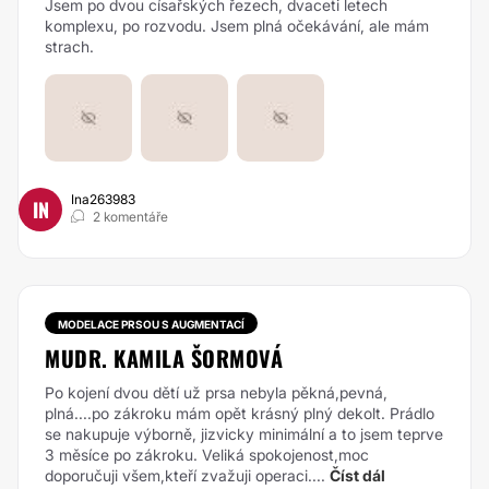
Jsem po dvou císařských řezech, dvaceti letech
komplexu, po rozvodu. Jsem plná očekávání, ale mám
strach.
Ina263983
IN
2 komentáře
MODELACE PRSOU S AUGMENTACÍ
MUDR. KAMILA ŠORMOVÁ
Po kojení dvou dětí už prsa nebyla pěkná,pevná,
plná....po zákroku mám opět krásný plný dekolt. Prádlo
se nakupuje výborně, jizvicky minimální a to jsem teprve
3 měsíce po zákroku. Veliká spokojenost,moc
doporučuji všem,kteří zvažuji operaci....
Číst dál