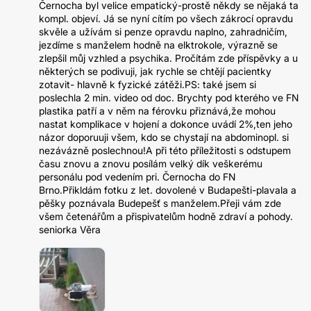
Černocha byl velice empatický-prostě někdy se nějaká ta
kompl. objeví. Já se nyní cítím po všech zákrocí opravdu
skvěle a užívám si penze opravdu naplno, zahradničím,
jezdíme s manželem hodně na elktrokole, výrazně se
zlepšil můj vzhled a psychika. Pročítám zde příspěvky a u
některých se podivuji, jak rychle se chtějí pacientky
zotavit- hlavně k fyzické zátěži.PS: také jsem si
poslechla 2 min. video od doc. Brychty pod kterého ve FN
plastika patří a v něm na férovku přiznává,že mohou
nastat komplikace v hojení a dokonce uvádí 2%,ten jeho
názor doporuuji všem, kdo se chystají na abdominopl. si
nezávázně poslechnou!A při této příležitosti s odstupem
času znovu a znovu posílám velký dík veškerému
personálu pod vedením pri. Černocha do FN
Brno.Přikldám fotku z let. dovolené v Budapešti-plavala a
pěšky poznávala Budepešť s manželem.Přeji vám zde
všem četenářům a přispivatelům hodně zdraví a pohody.
seniorka Věra