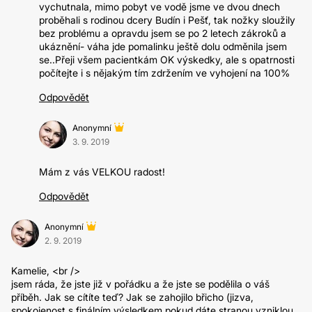
vychutnala, mimo pobyt ve vodě jsme ve dvou dnech
proběhali s rodinou dcery Budín i Pešť, tak nožky sloužily
bez problému a opravdu jsem se po 2 letech zákroků a
ukáznění- váha jde pomalinku ještě dolu odměnila jsem
se..Přeji všem pacientkám OK výskedky, ale s opatrnosti
počítejte i s nějakým tím zdržením ve vyhojení na 100%
Odpovědět
Anonymní
3. 9. 2019
Mám z vás VELKOU radost!
Odpovědět
Anonymní
2. 9. 2019
Kamelie, <br />
jsem ráda, že jste již v pořádku a že jste se podělila o váš
příběh. Jak se cítíte teď? Jak se zahojilo břicho (jizva,
spokojenost s finálním výsledkem pokud dáte stranou vzniklou