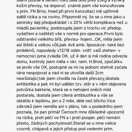
kožní převisy, na doporuč. známé jsem vše konzultovala
s prim. FN Brno, hned při první konzultaci mě upřímně
sdělil rizika a na rovinu. Připomněl mj. že se u mne jako u
seniroky dají předpokládat i o 20% větší komplikace než u
mladší pacientky, podstoupila jsem o trochu víc předop.
vyšetření a naštěstí vše v normě pro operace.První bylo
odstranění velikého břiš. převisu- hojení...OK, měla jsem
asi štěstí a velkou vůli,pak dvě amb. liposukce- také bez
problémů, naposledy v12/18 odstr. vnitř. valů stehen- v
nemocnici jsme zvládla OK, už 4 den si mě rodina odvezla
domu, kontroly jsem měla v okr. nem. H.Brod, zpočátku
se jevilo vše OK, postupně se mi na jednom stehně začala
rána nespojovat a nad ní se utvořila další 2cm
nesrůstající,tak jsem chodila na časté převazy,dostala
antibiotika a pak mi byl udělán tzv. stěr a v něm objevena
potvůrka bakterie, která se o nehojení oněch míst
postarala, dostala jsem cílená antibiuotika a vše se
obrátilo k lepšímu, jen o 2 měs. déle než břicho.Více
zákroků jsem neměla ani v plánu, tak u posledního jsem
poznala, že pan primář Černoch mne důkladně upozornil
na rizika, proti péči ve FN a i proti pooper. péči nemám
přesto, žádných pochybností.Starali se o mne velice
vzorně, chápavě a jejich přístup pod vedením prim.