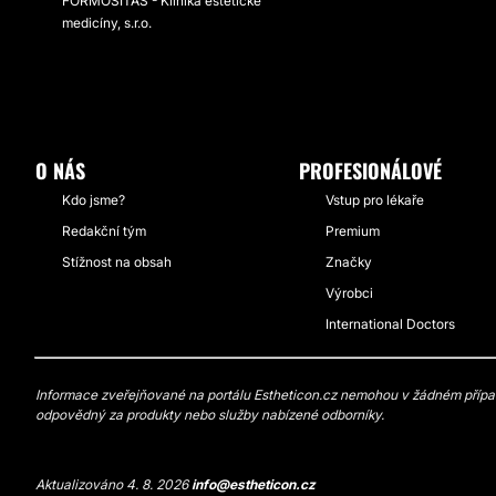
FORMOSITAS - Klinika estetické
medicíny, s.r.o.
O NÁS
PROFESIONÁLOVÉ
Kdo jsme?
Vstup pro lékaře
Redakční tým
Premium
Stížnost na obsah
Značky
Výrobci
International Doctors
Informace zveřejňované na portálu Estheticon.cz nemohou v žádném případě
odpovědný za produkty nebo služby nabízené odborníky.
Aktualizováno 4. 8. 2026
info@estheticon.cz