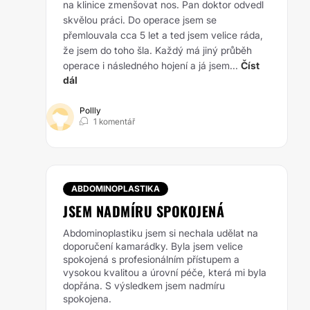
na klinice zmenšovat nos. Pan doktor odvedl
skvělou práci. Do operace jsem se
přemlouvala cca 5 let a ted jsem velice ráda,
že jsem do toho šla. Každý má jiný průběh
operace i následného hojení a já jsem...
Číst
dál
Pollly
1 komentář
ABDOMINOPLASTIKA
JSEM NADMÍRU SPOKOJENÁ
Abdominoplastiku jsem si nechala udělat na
doporučení kamarádky. Byla jsem velice
spokojená s profesionálním přístupem a
vysokou kvalitou a úrovní péče, která mi byla
dopřána. S výsledkem jsem nadmíru
spokojena.