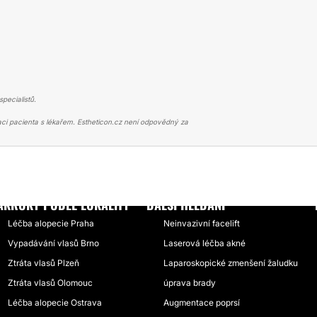
pecialistů.
ci pacienta s lékařem. Estheticon.cz není odpovědný za
VÁNÍ VLASŮ
PADÁNÍ VLASŮ V TĚHOTENSTVÍ ZASTAVILY SPRÁVNÉ PROD
ÁKROKY PODLE LOKALITY
DALŠÍ HLEDÁNÍ
Léčba alopecie Praha
Neinvazivní facelift
Vypadávání vlasů Brno
Laserová léčba akné
Ztráta vlasů Plzeň
Laparoskopické zmenšení žaludku
Ztráta vlasů Olomouc
úprava brady
Léčba alopecie Ostrava
Augmentace poprsí