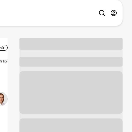
ASŮ
 líbí