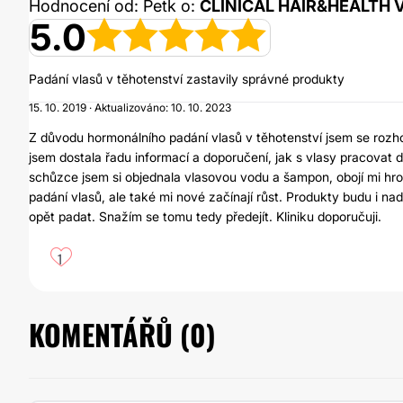
Hodnocení od: Petk o:
CLINICAL HAIR&HEALTH Vla
5.0
Padání vlasů v těhotenství zastavily správné produkty
15. 10. 2019 · Aktualizováno: 10. 10. 2023
Z důvodu hormonálního padání vlasů v těhotenství jsem se rozho
jsem dostala řadu informací a doporučení, jak s vlasy pracovat 
schůzce jsem si objednala vlasovou vodu a šampon, obojí mi hroz
padání vlasů, ale také mi nové začínají růst. Produkty budu i n
opět padat. Snažím se tomu tedy předejít. Kliniku doporučuji.
1
KOMENTÁŘŮ (
0
)