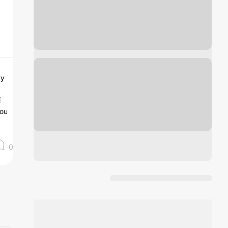
ky
í
nou
0