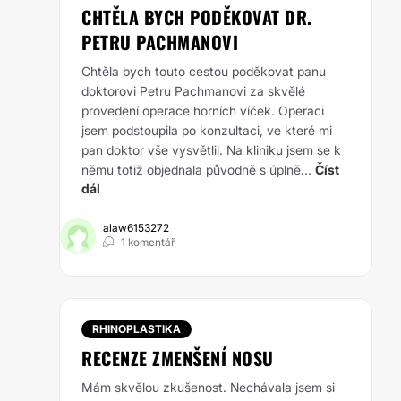
CHTĚLA BYCH PODĚKOVAT DR.
PETRU PACHMANOVI
Chtěla bych touto cestou poděkovat panu
doktorovi Petru Pachmanovi za skvělé
provedení operace horních víček. Operaci
jsem podstoupila po konzultaci, ve které mi
pan doktor vše vysvětlil. Na kliniku jsem se k
němu totiž objednala původně s úplně...
Číst
dál
alaw6153272
1 komentář
RHINOPLASTIKA
RECENZE ZMENŠENÍ NOSU
Mám skvělou zkušenost. Nechávala jsem si