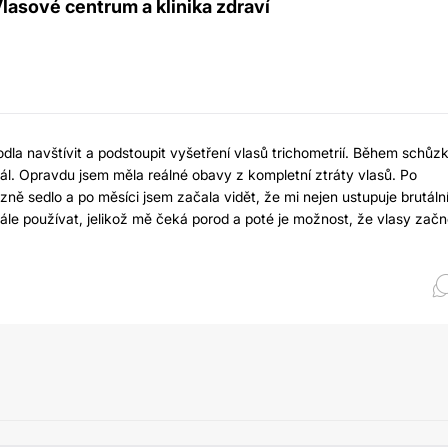
sové centrum a klinika zdraví
dla navštívit a podstoupit vyšetření vlasů trichometrií. Během schůz
dál. Opravdu jsem měla reálné obavy z kompletní ztráty vlasů. Po
ně sedlo a po měsíci jsem začala vidět, že mi nejen ustupuje brutáln
adále používat, jelikož mě čeká porod a poté je možnost, že vlasy zač