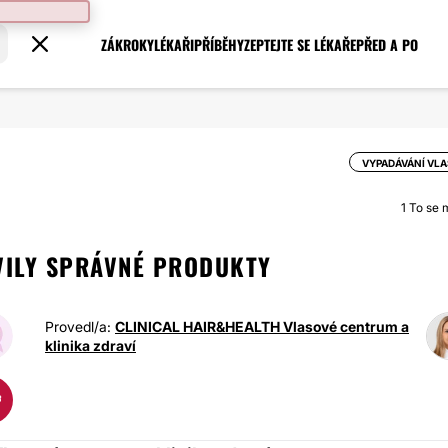
ZÁKROKY
LÉKAŘI
PŘÍBĚHY
ZEPTEJTE SE LÉKAŘE
PŘED A PO
VYPADÁVÁNÍ VL
1
To se mi
VILY SPRÁVNÉ PRODUKTY
Provedl/a:
CLINICAL HAIR&HEALTH Vlasové centrum a
klinika zdraví