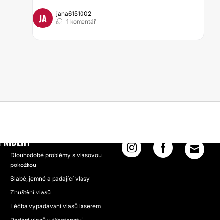
jana6151002
JA
1 komentář
UKTY
PŘÍBĚHY
Dlouhodobé problémy s vlasovou
pokožkou
Slabé, jemné a padající vlasy
Zhuštění vlasů
Léčba vypadávání vlasů laserem
Padání vlasů v těhotenství