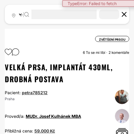
TypeError: Failed to fetch
|
ZVĚTŠENÍ PRSOU
6
To se mi líbí
2 komentáře
VELKÁ PRSA, IMPLANTÁT 430ML,
DROBNÁ POSTAVA
Pacient:
petra785212
Praha
Provedl/a:
MUDr. Josef Kulhánek MBA
Přibližná cena:
59.000 Kč