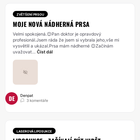
ZVĚTŠENÍ PRSOU
MOJE NOVÁ NÁDHERNÁ PRSA
Velmi spokojená.😊Pan doktor je opravdový
profesionál.Jsem ráda že jsem si vybrala jeho,vše mi
vysvětlil a ukázal.Prsa mám nádherné 😊Začínám
uvažovat...
Číst dál
Denpat
DE
3 komentáře
LASEROVÁ LIPOSUKCE