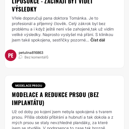
LIPOSUKCE - ZAČÍNAJÍ BÝT VIDĚT
VÝSLEDKY
Vřele doporučuji pana doktora Tománka. Je to
profesionál a příjemný člověk. Celý zákrok byl bez
problému a i když ještě není vše zahojené,tak už vidím
veliké výsledky. Naprosto vyslyšel má přání. S klinikou
jsem také spokojena, sestřičky pozorné...
Číst dál
petulina816863
PE
Bez komentářů
MODELACE PRSOU
MODELACE A REDUKCE PRSOU (BEZ
IMPLANTÁTU)
Už od doby po kojení jsem nebyla spokojená s tvarem
prsou. Přišla období přibírání a hubnutí a tak dokola a z
mých prsou se staly nevzhledné plandáky, za které
jsem se styděla. V podprsence to zase tak hrozně