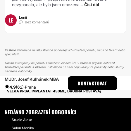
nevypadalo, ale byla jsem omezena...
Číst dál
Lenii
LE
Bez komentářů
Veškeré informace na této stránce pocházejí od uživatelů portálu, nikoli od lékařů nebo
specialistů.
Obsah zveřejněný na portálu Estheticon.cz nemůže v žádném případě nahradit
konzultaci pacienta s lékařem. Estheticon.cz není odpovědný za produkty nebo služby
nabízené odborníky.
MUDr. Josef Kulhánek MBA
ESTHETICON
PŘÍBĚHY
KONTAKTOVAT
PŘÍBĚHY TÝKAJÍCÍ SE ZÁKROKU ZVĚTŠENÍ PRSOU
4.9
(62)
·
Praha
VELKÁ PRSA, IMPLANTÁT 430ML, DROBNÁ POSTAVA
NEDÁVNO ZOBRAZENÍ ODBORNÍCI
Studio Alexo
Salon Monika