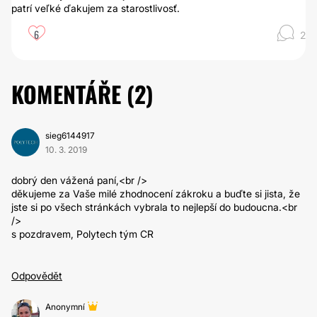
patrí veľké ďakujem za starostlivosť.
6
2
KOMENTÁŘE (
2
)
sieg6144917
10. 3. 2019
dobrý den vážená paní,<br />
děkujeme za Vaše milé zhodnocení zákroku a buďte si jista, že
jste si po všech stránkách vybrala to nejlepší do budoucna.<br
/>
s pozdravem, Polytech tým CR
Odpovědět
Anonymní