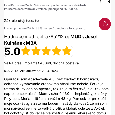
Uvedl/a: petra785212. Může se lišit podle pacienta a složitosti.
Průměrná cena zákroku: Zvětšení prsou je od 55.000 Kč.
Zákrok:
stojí to za to
Informuje: petra785212. 99% pacientů uvedlo, že to stojí za to.
Hodnocení od: petra785212 o:
MUDr. Josef
Kulhánek MBA
5.0
Velká prsa, implantát 430ml, drobná postava
6. 3. 2019 · Aktualizováno: 23. 9. 2023
Operaciu som absolvovala 4.3. bez žiadnych komplikaci,
dokonca vytahovanie drenov ma absolútne nebolo. Fotka je
fotena druhy den po operaci, tak že je to čerstvé, ale i tak som
naprosto spokojená. Mám vložené 430 ml implantáty, značky
Polytech. Meriam 169cm a vážim 48 kg. Pan doktor prekročil
moje očakávia, a zato mu budem navždy ďakovať, že mi splnil
moj najväčší sen, je to veľký profík a klobuk dole že z A-čiek,
bol ochotný ist do väčšej veľkosti ? Celému lekárskeho domu