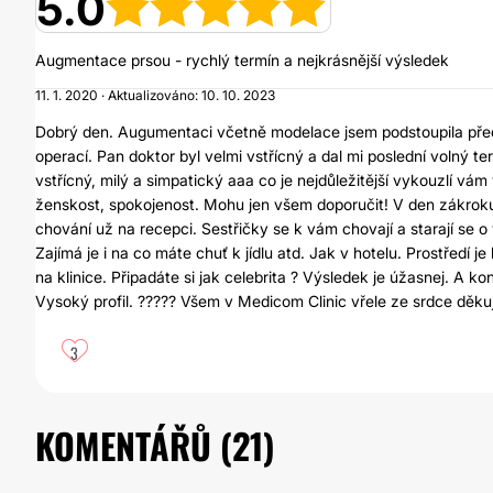
5.0
Augmentace prsou - rychlý termín a nejkrásnější výsledek
11. 1. 2020 · Aktualizováno: 10. 10. 2023
Dobrý den. Augumentaci včetně modelace jsem podstoupila před
operací. Pan doktor byl velmi vstřícný a dal mi poslední volný t
vstřícný, milý a simpatický aaa co je nejdůležitější vykouzlí v
ženskost, spokojenost. Mohu jen všem doporučit! V den zákroku: p
chování už na recepci. Sestřičky se k vám chovají a starají se
Zajímá je i na co máte chuť k jídlu atd. Jak v hotelu. Prostředí 
na klinice. Připadáte si jak celebrita ? Výsledek je úžasnej. A 
Vysoký profil. ????? Všem v Medicom Clinic vřele ze srdce děkuj
3
KOMENTÁŘŮ (
21
)