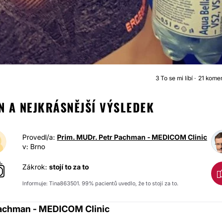
3
To se mi líbí
21 kome
MODELACE PRSOU S AUGMENTAC
 A NEJKRÁSNĚJŠÍ VÝSLEDEK
Provedl/a:
Prim. MUDr. Petr Pachman - MEDICOM Clinic
v: Brno
Zákrok:
stojí to za to
Informuje: Tina863501. 99% pacientů uvedlo, že to stojí za to.
Pachman - MEDICOM Clinic