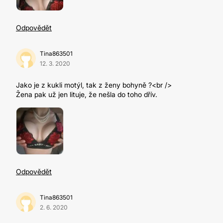
Odpovědět
Tina863501
12. 3. 2020
Jako je z kukli motýl, tak z ženy bohyně ?<br />
Žena pak už jen lituje, že nešla do toho dřív.
Odpovědět
Tina863501
2. 6. 2020