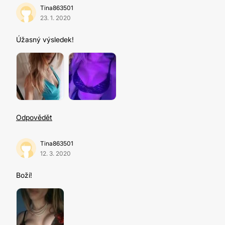
Tina863501
23. 1. 2020
Úžasný výsledek!
Odpovědět
Tina863501
12. 3. 2020
Boží!