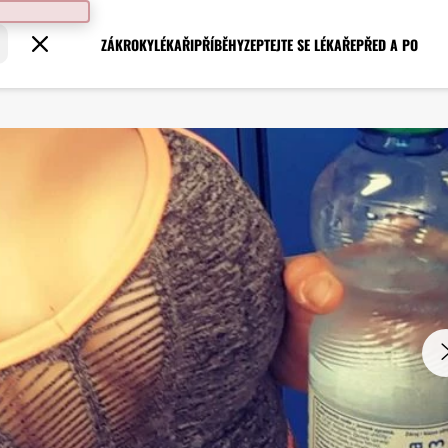
ZÁKROKY
LÉKAŘI
PŘÍBĚHY
ZEPTEJTE SE LÉKAŘE
PŘED A PO