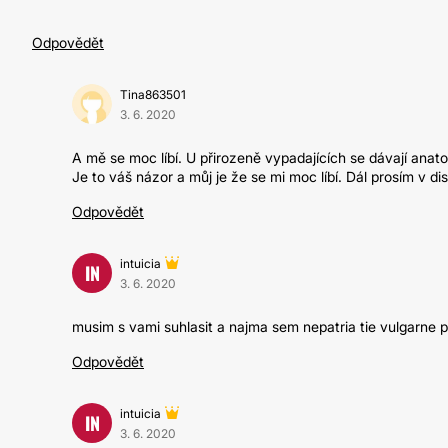
Odpovědět
Tina863501
3. 6. 2020
A mě se moc líbí. U přirozeně vypadajících se dávají anat
Je to váš názor a můj je že se mi moc líbí. Dál prosím v di
Odpovědět
intuicia
IN
3. 6. 2020
musim s vami suhlasit a najma sem nepatria tie vulgarne p
Odpovědět
intuicia
IN
3. 6. 2020