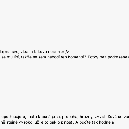
j ma svuj vkus a takove nosi, <br />
 se mu líbí, takže se sem nehodí ten komentář. Fotky bez podprsene
nepotřebujete, máte krásná prsa, proboha, hrozny, zvysli. Když se v
ižně stejně vysoko, už je to pak o plnosti. A buďte tak hodne a