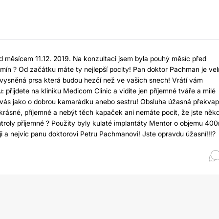
 měsícem 11.12. 2019. Na konzultaci jsem byla pouhý měsíc před
ermín ? Od začátku máte ty nejlepší pocity! Pan doktor Pachman je ve
ám vysněná prsa která budou hezčí než ve vašich snech! Vrátí vám
řijdete na kliniku Medicom Clinic a vidíte jen příjemné tváře a milé
 o vás jako o dobrou kamarádku anebo sestru! Obsluha úžasná překvap
je krásné, příjemné a nebýt těch kapaček ani nemáte pocit, že jste něk
kontroly příjemné ? Použity byly kulaté implantáty Mentor o objemu 400
i a nejvíc panu doktorovi Petru Pachmanovi! Jste opravdu úžasní!!!?