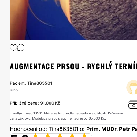
1
/
8
AUGMENTACE PRSOU - RYCHLÝ TERMÍN
Pacient:
Tina863501
Brno
Přibližná cena:
91.000 Kč
Uvedl/a: Tina863501. Může se lišit podle pacienta a složitosti. Průměrná
cena zákroku: Modelace prsou s augmentací je od 65.000 Kč.
Hodnocení od: Tina863501 o:
Prim. MUDr. Petr 