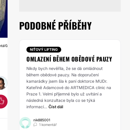
PODOBNÉ PŘÍBĚHY
ntářů
Í
NIŤOVÝ LIFTING
OMLAZENÍ BĚHEM OBĚDOVÉ PAUZY
Nikdy bych nevěřila, že se dá omládnout
během obědové pauzy. Na doporučení
kamarádky jsem šla k paní doktorce MUDr.
Kateřině Adamcové do ARTMEDICA clinic na
Praze 1. Velmi příjemné bylo už uvítání a
následná konzultace byla co se týká
informací...
Číst dál
nik885001
1 komentář