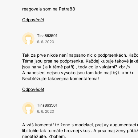
reagovala som na Petra88
Odpovědět
Tina863501
6. 6. 2020
Tak za prve nikde není napsano nic o podprsenkách. Každe
Téma jsou prsa ne podprsenka. Každej kupuje takové jaké
jsou nahy ( a k témě patří) , tedy co je vulgární? <br />
A naposled, nejsou vysoko jsou tam kde mají být. <br />
Neobtěžujte takovejma komentářema!
Odpovědět
Tina863501
6. 6. 2020
A váš komentář té žene s modelací, prej vy augumentaci 
líbí tohle tak to máte hroznej vkus . A prsa maj ženy přibl
neobtěžujte. Zbohem.