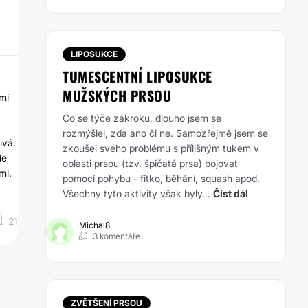
LIPOSUKCE
TUMESCENTNÍ LIPOSUKCE
MUŽSKÝCH PRSOU
lmi
Co se týče zákroku, dlouho jsem se
rozmýšlel, zda ano či ne. Samozřejmě jsem se
ivá.
zkoušel svého problému s přílišným tukem v
de
oblasti prsou (tzv. špičatá prsa) bojovat
ml.
pomocí pohybu - fitko, běhání, squash apod.
Všechny tyto aktivity však byly...
Číst dál
21
Michal8
3 komentáře
ZVĚTŠENÍ PRSOU