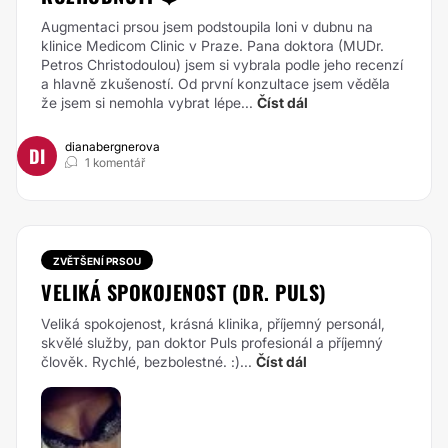
Augmentaci prsou jsem podstoupila loni v dubnu na
klinice Medicom Clinic v Praze. Pana doktora (MUDr.
Petros Christodoulou) jsem si vybrala podle jeho recenzí
a hlavně zkušeností. Od první konzultace jsem věděla
že jsem si nemohla vybrat lépe...
Číst dál
dianabergnerova
DI
1 komentář
ZVĚTŠENÍ PRSOU
VELIKÁ SPOKOJENOST (DR. PULS)
Veliká spokojenost, krásná klinika, příjemný personál,
skvělé služby, pan doktor Puls profesionál a příjemný
člověk. Rychlé, bezbolestné. :)...
Číst dál