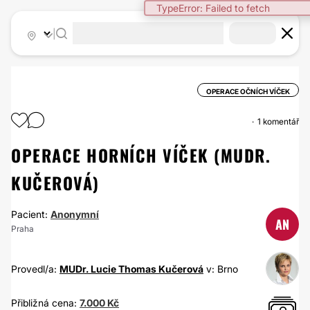
TypeError: Failed to fetch
|
OPERACE OČNÍCH VÍČEK
1 komentář
OPERACE HORNÍCH VÍČEK (MUDR.
KUČEROVÁ)
Pacient:
Anonymní
AN
Praha
Provedl/a:
MUDr. Lucie Thomas Kučerová
v: Brno
Přibližná cena:
7.000 Kč