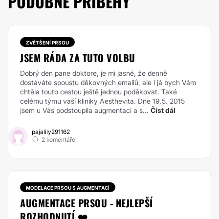
PODOBNÉ PŘÍBĚHY
ZVĚTŠENÍ PRSOU
JSEM RÁDA ZA TUTO VOLBU
Dobrý den pane doktore, je mi jasné, že denně
dostáváte spoustu děkovných emailů, ale i já bych Vám
chtěla touto cestou ještě jednou poděkovat. Také
celému týmu vaší kliniky Aesthevita. Dne 19.5. 2015
jsem u Vás podstoupila augmentaci a s...
Číst dál
pajalily291162
2 komentáře
MODELACE PRSOU S AUGMENTACÍ
AUGMENTACE PRSOU - NEJLEPŠÍ
ROZHODNUTÍ ❤️