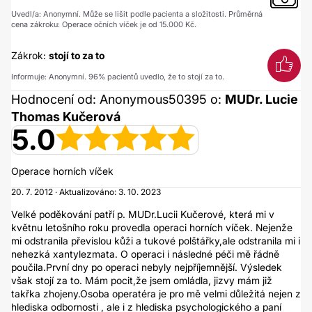
Uvedl/a: Anonymní. Může se lišit podle pacienta a složitosti. Průměrná
cena zákroku: Operace očních víček je od 15.000 Kč.
Zákrok:
stojí to za to
Informuje: Anonymní. 96% pacientů uvedlo, že to stojí za to.
Hodnocení od: Anonymous50395 o:
MUDr. Lucie
Thomas Kučerová
5.0
Operace horních víček
20. 7. 2012 · Aktualizováno: 3. 10. 2023
Velké poděkování patří p. MUDr.Lucii Kučerové, která mi v
květnu letošního roku provedla operaci horních víček. Nejenže
mi odstranila převislou kůži a tukové polštářky,ale odstranila mi i
nehezká xantylezmata. O operaci i následné péči mě řádně
poučila.První dny po operaci nebyly nejpříjemnější. Výsledek
však stojí za to. Mám pocit,že jsem omládla, jizvy mám již
takřka zhojeny.Osoba operatéra je pro mě velmi důležitá nejen z
hlediska odbornosti , ale i z hlediska psychologického a paní