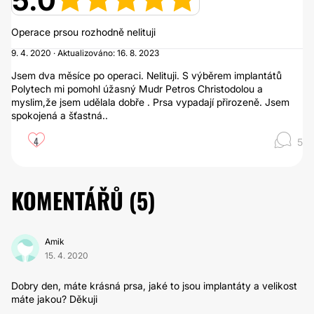
5.0
Operace prsou rozhodně nelituji
9. 4. 2020 · Aktualizováno: 16. 8. 2023
Jsem dva měsíce po operaci. Nelituji. S výběrem implantátů
Polytech mi pomohl úžasný Mudr Petros Christodolou a
myslim,že jsem udělala dobře . Prsa vypadají přirozeně. Jsem
spokojená a šťastná..
4
5
KOMENTÁŘŮ (
5
)
Amik
15. 4. 2020
Dobry den, máte krásná prsa, jaké to jsou implantáty a velikost
máte jakou? Děkuji