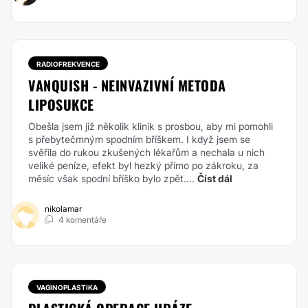
RADIOFREKVENCE
VANQUISH - NEINVAZIVNÍ METODA
LIPOSUKCE
Obešla jsem již několik klinik s prosbou, aby mi pomohli
s přebytečmným spodním bříškem. I když jsem se
svěřila do rukou zkušených lékařům a nechala u nich
veliké peníze, efekt byl hezký přímo po zákroku, za
měsíc však spodní bříško bylo zpět....
Číst dál
nikolamar
4 komentáře
VAGINOPLASTIKA