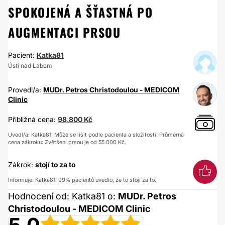
SPOKOJENÁ A ŠŤASTNÁ PO
AUGMENTACI PRSOU
Pacient:
Katka81
Ústí nad Labem
Provedl/a:
MUDr. Petros Christodoulou - MEDICOM
Clinic
Přibližná cena:
98.800 Kč
Uvedl/a: Katka81. Může se lišit podle pacienta a složitosti. Průměrná
cena zákroku: Zvětšení prsou je od 55.000 Kč.
Zákrok:
stojí to za to
Informuje: Katka81. 99% pacientů uvedlo, že to stojí za to.
Hodnocení od: Katka81 o:
MUDr. Petros
Christodoulou - MEDICOM Clinic