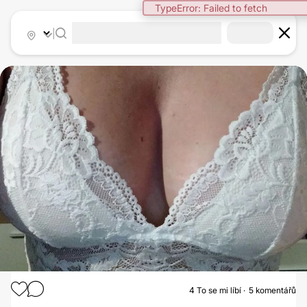
TypeError: Failed to fetch
|
4
To se mi líbí
5 komentářů
ZVĚTŠENÍ PRSOU