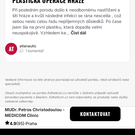
PLASTICKÁ OPERACE HRÁZE
Při posledním porodu došlo k neodbornému nastřižení a
šití hráze a kvůli následné infekci se rána nescelila , což
sebou neslo celou řadu nepříjemných důsledků. Po čase
jsem šla na první plastiku, která dopadla velmi
neuspokojivě. Vzhledem ke...
Číst dál
atlanautic
AT
1 komentář
Veškeré informace na této stránce pocházejí od uživatelů portálu, nikoli od lékařů nebo
specialistů.
Obsah zveřejněný na portálu Estheticon.cz nemůže v žádném případě nahradit
konzultaci pacienta s lékařem. Estheticon.cz není odpovědný za produkty nebo služby
nabízené odborníky.
MUDr. Petros Christodoulou -
ESTHETICON
PŘÍBĚHY
KONTAKTOVAT
MEDICOM Clinic
PŘÍBĚHY TÝKAJÍCÍ SE ZÁKROKU ZVĚTŠENÍ PRSOU
SPOKOJENÁ A ŠŤASTNÁ PO AUGMENTACI PRSOU
4.9
(95)
·
Praha